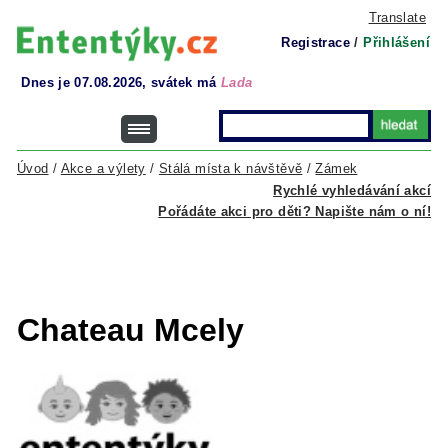
Translate
Registrace
/
Přihlášení
Dnes je 07.08.2026, svátek má
Lada
Úvod
/
Akce a výlety
/
Stálá místa k návštěvě
/
Zámek
Rychlé vyhledávání akcí
Pořádáte akci pro děti? Napište nám o ní!
Chateau Mcely