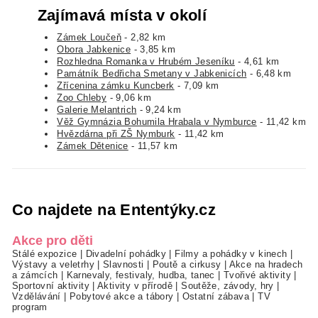
Zajímavá místa v okolí
Zámek Loučeň
- 2,82 km
Obora Jabkenice
- 3,85 km
Rozhledna Romanka v Hrubém Jeseníku
- 4,61 km
Památník Bedřicha Smetany v Jabkenicích
- 6,48 km
Zřícenina zámku Kuncberk
- 7,09 km
Zoo Chleby
- 9,06 km
Galerie Melantrich
- 9,24 km
Věž Gymnázia Bohumila Hrabala v Nymburce
- 11,42 km
Hvězdárna při ZŠ Nymburk
- 11,42 km
Zámek Dětenice
- 11,57 km
Co najdete na Ententýky.cz
Akce pro děti
Stálé expozice
|
Divadelní pohádky
|
Filmy a pohádky v kinech
|
Výstavy a veletrhy
|
Slavnosti
|
Poutě a cirkusy
|
Akce na hradech
a zámcích
|
Karnevaly, festivaly, hudba, tanec
|
Tvořivé aktivity
|
Sportovní aktivity
|
Aktivity v přírodě
|
Soutěže, závody, hry
|
Vzdělávání
|
Pobytové akce a tábory
|
Ostatní zábava
|
TV
program