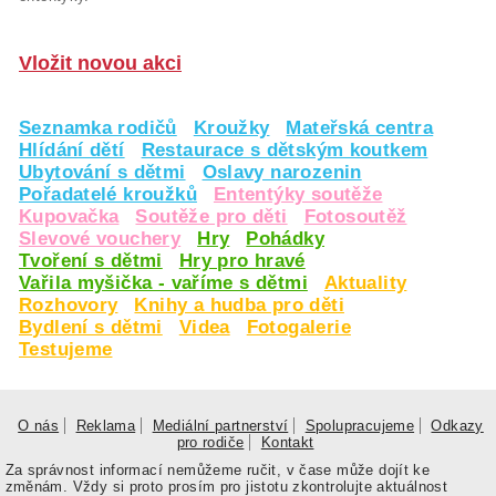
Vložit novou akci
Seznamka rodičů
Kroužky
Mateřská centra
Hlídání dětí
Restaurace s dětským koutkem
Ubytování s dětmi
Oslavy narozenin
Pořadatelé kroužků
Ententýky soutěže
Kupovačka
Soutěže pro děti
Fotosoutěž
Slevové vouchery
Hry
Pohádky
Tvoření s dětmi
Hry pro hravé
Vařila myšička - vaříme s dětmi
Aktuality
Rozhovory
Knihy a hudba pro děti
Bydlení s dětmi
Videa
Fotogalerie
Testujeme
O nás
Reklama
Mediální partnerství
Spolupracujeme
Odkazy
pro rodiče
Kontakt
Za správnost informací nemůžeme ručit, v čase může dojít ke
změnám. Vždy si proto prosím pro jistotu zkontrolujte aktuálnost