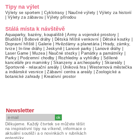
Tipy na výlet
Výlety se sportem
|
Cyklotrasy
|
Naučné výlety
|
Výlety za historií
|
Výlety za zábavou
|
Výlety přírodou
Stálá místa k návštěvě
Aquaparky, bazény, koupaliště
|
Army a vojenské prostory
|
Bludiště
|
Bobové dráhy
|
Dětská hřiště venkovní
|
Dětské koutky
|
Dopravní hřiště
|
Galerie
|
Hvězdárny a planetária
|
Hrady, zámky,
tvrze
|
In-line dráhy
|
Jeskyně
|
Lanové parky
|
Lanové dráhy
|
Laser Game
|
Muzea
|
Naučné stezky
|
Památky a památníky
|
Parky
|
Podzemní chodby
|
Rozhledny a vyhlídky
|
Sdílené
kanceláře pro maminky
|
Skanzeny a archeoparky
|
Skiareály
|
Sportovně - relaxační areály
|
Úniková hra
|
Westernová městečka
a indiánské vesnice
|
Zábavní centra a areály
|
Zoologické a
botanické zahrady
|
Kreativní prostor
Newsletter
Děkujeme. Každý čtvrtek se můžete těšit
na inspirativní tipy na víkend, informace o
aktuální soutěži a o novinkách v rubrikách
ententýky.