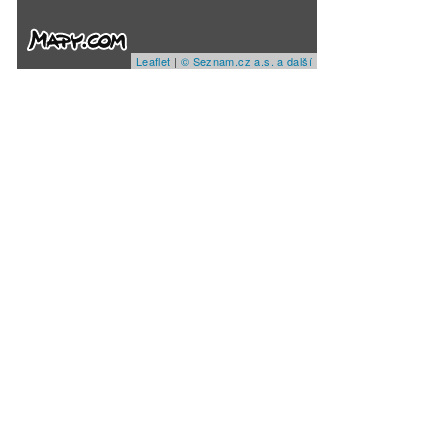
Leaflet
|
© Seznam.cz a.s. a další