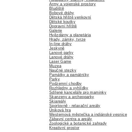
Army a vojenské prostory
Bludiště
Bobové dráhy
Dětská hřiště venkovní
Dětské koutky
Dopravní hřiště
Galerie
Hvězdárny a planetária
Hrady, zámky, tvrze
In-line dráhy
Jeskyně
Lanové parky
Lanové dráhy
Laser Game
Muzea
Naučné stezky
Památky a památníky
Parky
Podzemní chodby
Rozhledny a vyhlídky
Sdílené kanceláře pro maminky
Skanzeny a archeoparky
Skiareály
Sportovně - relaxační areály
Úniková hra
Westernová městečka a indiánské vesnice
Zábavní centra a areály
Zoologické a botanické zahrady
Kreativní prostor