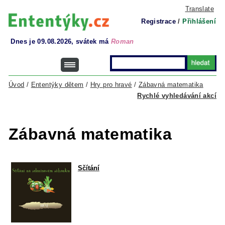
Translate
Registrace
/
Přihlášení
Dnes je 09.08.2026, svátek má
Roman
Úvod
/
Ententýky dětem
/
Hry pro hravé
/
Zábavná matematika
Rychlé vyhledávání akcí
Zábavná matematika
Sčítání