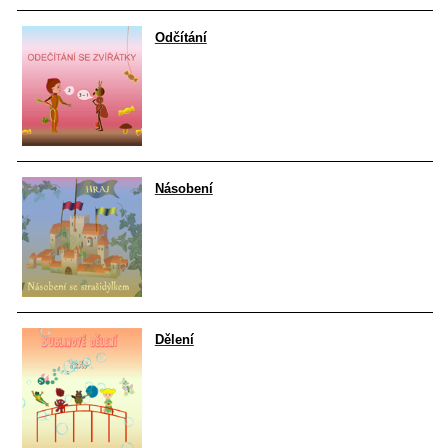
Odčítání
Násobení
Dělení