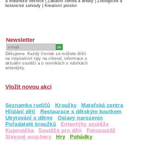
a indiánské vesnice
|
Zábavní centra a areály
|
Zoologické a
botanické zahrady
|
Kreativní prostor
Newsletter
Děkujeme. Každý čtvrtek se můžete těšit
na inspirativní tipy na víkend, informace o
aktuální soutěži a o novinkách v rubrikách
ententýky.
Vložit novou akci
Seznamka rodičů
Kroužky
Mateřská centra
Hlídání dětí
Restaurace s dětským koutkem
Ubytování s dětmi
Oslavy narozenin
Pořadatelé kroužků
Ententýky soutěže
Kupovačka
Soutěže pro děti
Fotosoutěž
Slevové vouchery
Hry
Pohádky