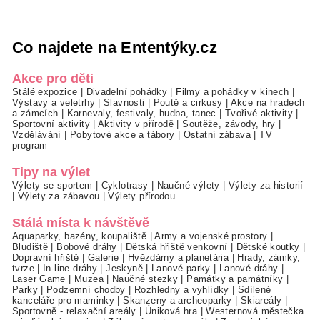
Co najdete na Ententýky.cz
Akce pro děti
Stálé expozice
|
Divadelní pohádky
|
Filmy a pohádky v kinech
|
Výstavy a veletrhy
|
Slavnosti
|
Poutě a cirkusy
|
Akce na hradech
a zámcích
|
Karnevaly, festivaly, hudba, tanec
|
Tvořivé aktivity
|
Sportovní aktivity
|
Aktivity v přírodě
|
Soutěže, závody, hry
|
Vzdělávání
|
Pobytové akce a tábory
|
Ostatní zábava
|
TV
program
Tipy na výlet
Výlety se sportem
|
Cyklotrasy
|
Naučné výlety
|
Výlety za historií
|
Výlety za zábavou
|
Výlety přírodou
Stálá místa k návštěvě
Aquaparky, bazény, koupaliště
|
Army a vojenské prostory
|
Bludiště
|
Bobové dráhy
|
Dětská hřiště venkovní
|
Dětské koutky
|
Dopravní hřiště
|
Galerie
|
Hvězdárny a planetária
|
Hrady, zámky,
tvrze
|
In-line dráhy
|
Jeskyně
|
Lanové parky
|
Lanové dráhy
|
Laser Game
|
Muzea
|
Naučné stezky
|
Památky a památníky
|
Parky
|
Podzemní chodby
|
Rozhledny a vyhlídky
|
Sdílené
kanceláře pro maminky
|
Skanzeny a archeoparky
|
Skiareály
|
Sportovně - relaxační areály
|
Úniková hra
|
Westernová městečka