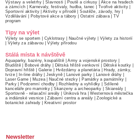
Výstavy a veletrhy
|
Slavnosti
|
Poutě a cirkusy
|
Akce na hradech
a zámcích
|
Karnevaly, festivaly, hudba, tanec
|
Tvořivé aktivity
|
Sportovní aktivity
|
Aktivity v přírodě
|
Soutěže, závody, hry
|
Vzdělávání
|
Pobytové akce a tábory
|
Ostatní zábava
|
TV
program
Tipy na výlet
Výlety se sportem
|
Cyklotrasy
|
Naučné výlety
|
Výlety za historií
|
Výlety za zábavou
|
Výlety přírodou
Stálá místa k návštěvě
Aquaparky, bazény, koupaliště
|
Army a vojenské prostory
|
Bludiště
|
Bobové dráhy
|
Dětská hřiště venkovní
|
Dětské koutky
|
Dopravní hřiště
|
Galerie
|
Hvězdárny a planetária
|
Hrady, zámky,
tvrze
|
In-line dráhy
|
Jeskyně
|
Lanové parky
|
Lanové dráhy
|
Laser Game
|
Muzea
|
Naučné stezky
|
Památky a památníky
|
Parky
|
Podzemní chodby
|
Rozhledny a vyhlídky
|
Sdílené
kanceláře pro maminky
|
Skanzeny a archeoparky
|
Skiareály
|
Sportovně - relaxační areály
|
Úniková hra
|
Westernová městečka
a indiánské vesnice
|
Zábavní centra a areály
|
Zoologické a
botanické zahrady
|
Kreativní prostor
Newsletter