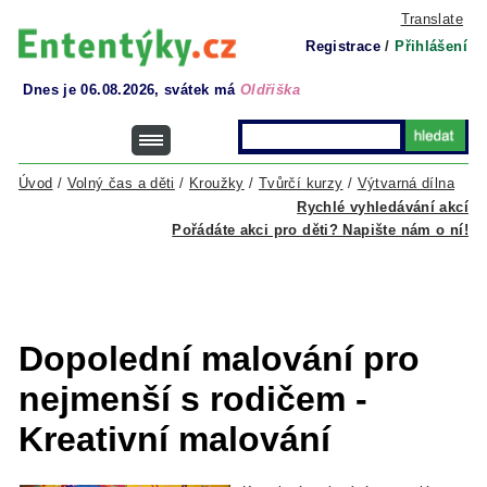
Translate
Registrace
/
Přihlášení
Dnes je 06.08.2026, svátek má
Oldřiška
Úvod
/
Volný čas a děti
/
Kroužky
/
Tvůrčí kurzy
/
Výtvarná dílna
Rychlé vyhledávání akcí
Pořádáte akci pro děti? Napište nám o ní!
Dopolední malování pro
nejmenší s rodičem -
Kreativní malování