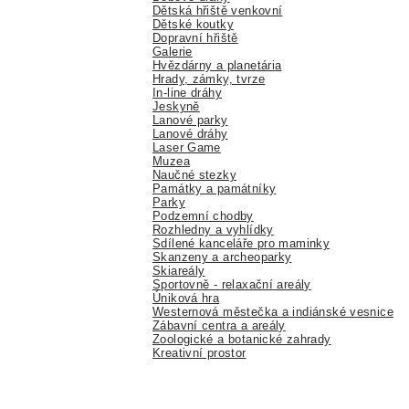
Dětská hřiště venkovní
Dětské koutky
Dopravní hřiště
Galerie
Hvězdárny a planetária
Hrady, zámky, tvrze
In-line dráhy
Jeskyně
Lanové parky
Lanové dráhy
Laser Game
Muzea
Naučné stezky
Památky a památníky
Parky
Podzemní chodby
Rozhledny a vyhlídky
Sdílené kanceláře pro maminky
Skanzeny a archeoparky
Skiareály
Sportovně - relaxační areály
Úniková hra
Westernová městečka a indiánské vesnice
Zábavní centra a areály
Zoologické a botanické zahrady
Kreativní prostor