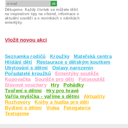
Děkujeme. Každý čtvrtek se můžete těšit
na inspirativní tipy na víkend, informace o
aktuální soutěži a o novinkách v rubrikách
ententýky.
Vložit novou akci
Seznamka rodičů
Kroužky
Mateřská centra
Hlídání dětí
Restaurace s dětským koutkem
Ubytování s dětmi
Oslavy narozenin
Pořadatelé kroužků
Ententýky soutěže
Kupovačka
Soutěže pro děti
Fotosoutěž
Slevové vouchery
Hry
Pohádky
Tvoření s dětmi
Hry pro hravé
Vařila myšička - vaříme s dětmi
Aktuality
Rozhovory
Knihy a hudba pro děti
Bydlení s dětmi
Videa
Fotogalerie
Testujeme