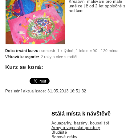
Kreativní malování pro malé
umělce již od 2 let společně s
rodičem.
Doba trvání kurzu:
semestr; 1 x týdně, 1 lekce = 90 - 120 minut
Věková kategorie:
2 roky a více s rodiči
Kurz se koná:
Poslední aktualizace: 31.05.2013 16:51:32
Stálá místa k návštěvě
Aquaparky, bazény, koupaliště
Army a vojenské prostory
Bludiště
Bobové dráhy