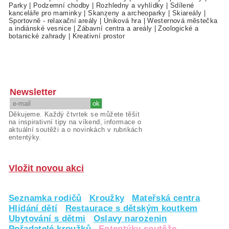
Parky
|
Podzemní chodby
|
Rozhledny a vyhlídky
|
Sdílené
kanceláře pro maminky
|
Skanzeny a archeoparky
|
Skiareály
|
Sportovně - relaxační areály
|
Úniková hra
|
Westernová městečka
a indiánské vesnice
|
Zábavní centra a areály
|
Zoologické a
botanické zahrady
|
Kreativní prostor
Newsletter
Děkujeme. Každý čtvrtek se můžete těšit
na inspirativní tipy na víkend, informace o
aktuální soutěži a o novinkách v rubrikách
ententýky.
Vložit novou akci
Seznamka rodičů
Kroužky
Mateřská centra
Hlídání dětí
Restaurace s dětským koutkem
Ubytování s dětmi
Oslavy narozenin
Pořadatelé kroužků
Ententýky soutěže