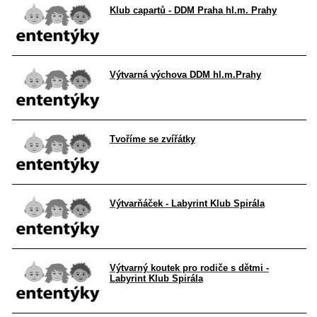
Klub capartů - DDM Praha hl.m. Prahy
Výtvarná výchova DDM hl.m.Prahy
Tvoříme se zvířátky
Výtvarňáček - Labyrint Klub Spirála
Výtvarný koutek pro rodiče s dětmi -
Labyrint Klub Spirála