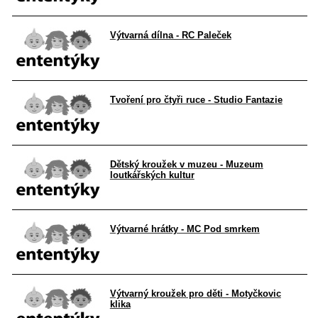
Výtvarná dílna - RC Paleček
Tvoření pro čtyři ruce - Studio Fantazie
Dětský kroužek v muzeu - Muzeum
loutkářských kultur
Výtvarné hrátky - MC Pod smrkem
Výtvarný kroužek pro děti - Motyčkovic
klika