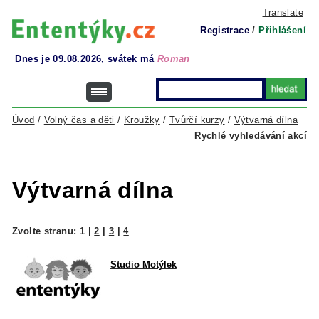
Translate
Registrace
/
Přihlášení
Dnes je 09.08.2026, svátek má
Roman
Úvod
/
Volný čas a děti
/
Kroužky
/
Tvůrčí kurzy
/
Výtvarná dílna
Rychlé vyhledávání akcí
Výtvarná dílna
Zvolte stranu:
1
|
2
|
3
|
4
Studio Motýlek