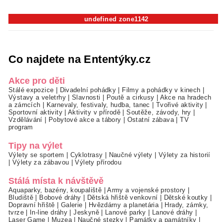
undefined zone1142
Co najdete na Ententýky.cz
Akce pro děti
Stálé expozice
|
Divadelní pohádky
|
Filmy a pohádky v kinech
|
Výstavy a veletrhy
|
Slavnosti
|
Poutě a cirkusy
|
Akce na hradech
a zámcích
|
Karnevaly, festivaly, hudba, tanec
|
Tvořivé aktivity
|
Sportovní aktivity
|
Aktivity v přírodě
|
Soutěže, závody, hry
|
Vzdělávání
|
Pobytové akce a tábory
|
Ostatní zábava
|
TV
program
Tipy na výlet
Výlety se sportem
|
Cyklotrasy
|
Naučné výlety
|
Výlety za historií
|
Výlety za zábavou
|
Výlety přírodou
Stálá místa k návštěvě
Aquaparky, bazény, koupaliště
|
Army a vojenské prostory
|
Bludiště
|
Bobové dráhy
|
Dětská hřiště venkovní
|
Dětské koutky
|
Dopravní hřiště
|
Galerie
|
Hvězdárny a planetária
|
Hrady, zámky,
tvrze
|
In-line dráhy
|
Jeskyně
|
Lanové parky
|
Lanové dráhy
|
Laser Game
|
Muzea
|
Naučné stezky
|
Památky a památníky
|