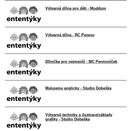
Výtvarná dílna pro děti - Muddum
Výtvarná dílna - RC Pexeso
Dílnička pro nejmenší - MC Permoníček
Malujeme anglicky - Studio Dobeška
Výtvarné techniky a ilustrace/základy
grafiky - Studio Dobeška