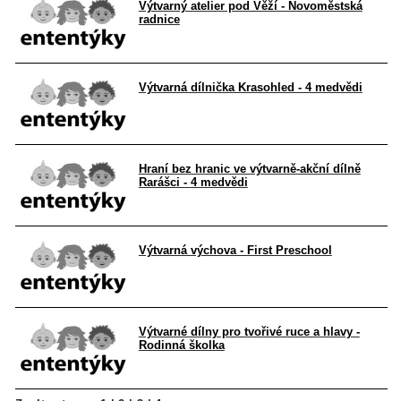
Výtvarný atelier pod Věží - Novoměstská
radnice
Výtvarná dílnička Krasohled - 4 medvědi
Hraní bez hranic ve výtvarně-akční dílně
Rarášci - 4 medvědi
Výtvarná výchova - First Preschool
Výtvarné dílny pro tvořivé ruce a hlavy -
Rodinná školka