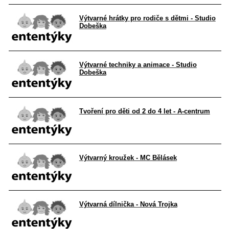
Výtvarné hrátky pro rodiče s dětmi - Studio
Dobeška
Výtvarné techniky a animace - Studio
Dobeška
Tvoření pro děti od 2 do 4 let - A-centrum
Výtvarný kroužek - MC Bělásek
Výtvarná dílnička - Nová Trojka