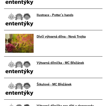
Ilustrace - Potter´s hands
Dívčí výtvarná dílna - Nová Trojka
Výtvarná dílnička - MC Břežánek
Šikulové - MC Břežánek
Výtvarná dílnička pro děti v doprovodu