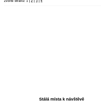
Zvolte stranu:
1
|
2
|
3
|
4
Stálá místa k návštěvě