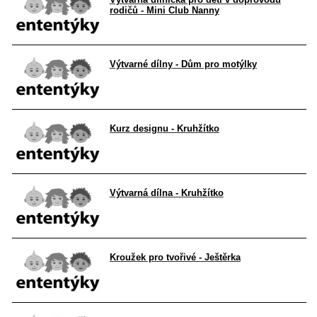
rodičů - Mini Club Nanny
Výtvarné dílny - Dům pro motýlky
Kurz designu - Kruhžítko
Výtvarná dílna - Kruhžítko
Kroužek pro tvořivé - Ještěrka