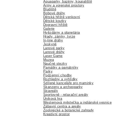
Aquaparky, bazény, koupaliště
Army a vojenské prostory
Bludiště
Bobové dráhy
Dětská hřiště venkovní
Dětské koutky
Dopravní hřiště
Galerie
Hvězdárny a planetária
Hrady, zámky, tvrze
In-line dráhy
Jeskyně
Lanové parky
Lanové dráhy
Laser Game
Muzea
Naučné stezky
Památky a památníky
Parky
Podzemní chodby
Rozhledny a vyhlídky
Sdílené kanceláře pro maminky
Skanzeny a archeoparky
Skiareály
Sportovně - relaxační areály
Úniková hra
Westernová městečka a indiánské vesnice
Zábavní centra a areály
Zoologické a botanické zahrady
Kreativní prostor