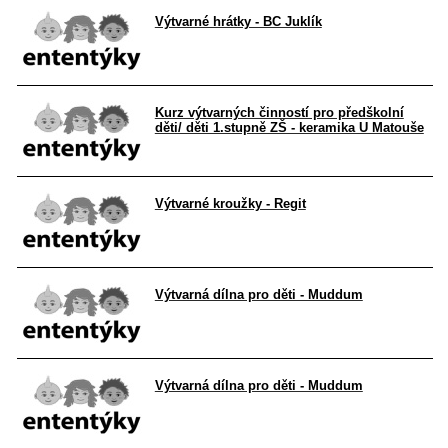
Výtvarné hrátky - BC Juklík
Kurz výtvarných činností pro předškolní
děti/ děti 1.stupně ZŠ - keramika U Matouše
Výtvarné kroužky - Regit
Výtvarná dílna pro děti - Muddum
Výtvarná dílna pro děti - Muddum