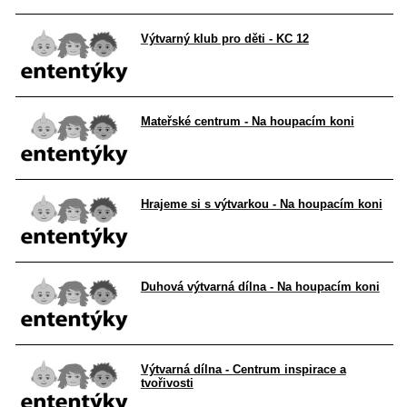
Výtvarný klub pro děti - KC 12
Mateřské centrum - Na houpacím koni
Hrajeme si s výtvarkou - Na houpacím koni
Duhová výtvarná dílna - Na houpacím koni
Výtvarná dílna - Centrum inspirace a
tvořivosti