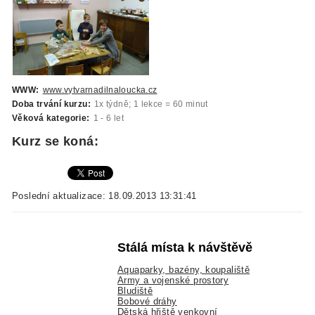
WWW:
www.vytvarnadilnaloucka.cz
Doba trvání kurzu:
1x týdně; 1 lekce = 60 minut
Věková kategorie:
1 - 6 let
Kurz se koná:
Poslední aktualizace: 18.09.2013 13:31:41
Stálá místa k návštěvě
Aquaparky, bazény, koupaliště
Army a vojenské prostory
Bludiště
Bobové dráhy
Dětská hřiště venkovní