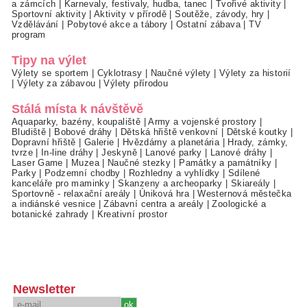
a zámcích
|
Karnevaly, festivaly, hudba, tanec
|
Tvořivé aktivity
|
Sportovní aktivity
|
Aktivity v přírodě
|
Soutěže, závody, hry
|
Vzdělávání
|
Pobytové akce a tábory
|
Ostatní zábava
|
TV
program
Tipy na výlet
Výlety se sportem
|
Cyklotrasy
|
Naučné výlety
|
Výlety za historií
|
Výlety za zábavou
|
Výlety přírodou
Stálá místa k návštěvě
Aquaparky, bazény, koupaliště
|
Army a vojenské prostory
|
Bludiště
|
Bobové dráhy
|
Dětská hřiště venkovní
|
Dětské koutky
|
Dopravní hřiště
|
Galerie
|
Hvězdárny a planetária
|
Hrady, zámky,
tvrze
|
In-line dráhy
|
Jeskyně
|
Lanové parky
|
Lanové dráhy
|
Laser Game
|
Muzea
|
Naučné stezky
|
Památky a památníky
|
Parky
|
Podzemní chodby
|
Rozhledny a vyhlídky
|
Sdílené
kanceláře pro maminky
|
Skanzeny a archeoparky
|
Skiareály
|
Sportovně - relaxační areály
|
Úniková hra
|
Westernová městečka
a indiánské vesnice
|
Zábavní centra a areály
|
Zoologické a
botanické zahrady
|
Kreativní prostor
Newsletter