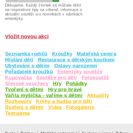
Děkujeme. Každý čtvrtek se můžete těšit
na inspirativní tipy na víkend, informace o
aktuální soutěži a o novinkách v rubrikách
ententýky.
Vložit novou akci
Seznamka rodičů
Kroužky
Mateřská centra
Hlídání dětí
Restaurace s dětským koutkem
Ubytování s dětmi
Oslavy narozenin
Pořadatelé kroužků
Ententýky soutěže
Kupovačka
Soutěže pro děti
Fotosoutěž
Slevové vouchery
Hry
Pohádky
Tvoření s dětmi
Hry pro hravé
Vařila myšička - vaříme s dětmi
Aktuality
Rozhovory
Knihy a hudba pro děti
Bydlení s dětmi
Videa
Fotogalerie
Testujeme