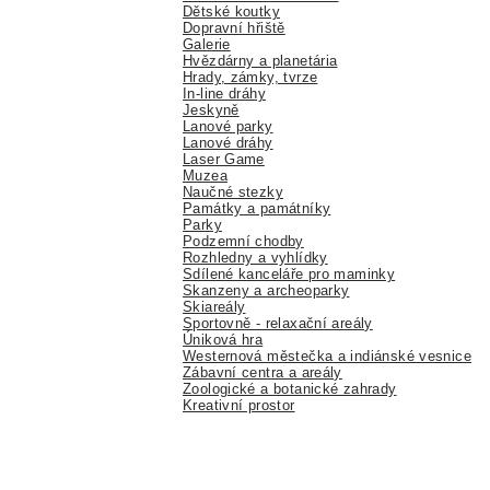
Dětské koutky
Dopravní hřiště
Galerie
Hvězdárny a planetária
Hrady, zámky, tvrze
In-line dráhy
Jeskyně
Lanové parky
Lanové dráhy
Laser Game
Muzea
Naučné stezky
Památky a památníky
Parky
Podzemní chodby
Rozhledny a vyhlídky
Sdílené kanceláře pro maminky
Skanzeny a archeoparky
Skiareály
Sportovně - relaxační areály
Úniková hra
Westernová městečka a indiánské vesnice
Zábavní centra a areály
Zoologické a botanické zahrady
Kreativní prostor