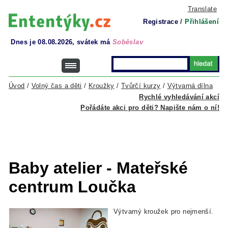
Translate
Registrace
/
Přihlášení
Dnes je 08.08.2026, svátek má
Soběslav
Úvod
/
Volný čas a děti
/
Kroužky
/
Tvůrčí kurzy
/
Výtvarná dílna
Rychlé vyhledávání akcí
Pořádáte akci pro děti? Napište nám o ní!
Baby atelier - Mateřské
centrum Loučka
Výtvarný kroužek pro nejmenší.