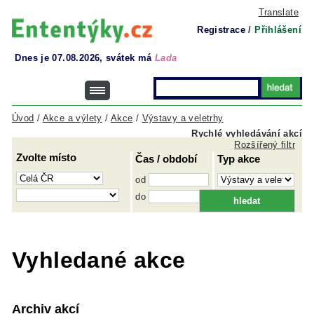
Translate
Registrace
/
Přihlášení
Dnes je 07.08.2026, svátek má
Lada
Úvod
/
Akce a výlety
/
Akce
/
Výstavy a veletrhy
Rychlé vyhledávání akcí
Rozšířený filtr
Zvolte místo
Čas / období
Typ akce
od
do
Vyhledané akce
Archiv akcí