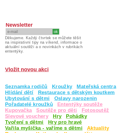
Newsletter
Děkujeme. Každý čtvrtek se můžete těšit
na inspirativní tipy na víkend, informace o
aktuální soutěži a o novinkách v rubrikách
ententýky.
Vložit novou akci
Seznamka rodičů
Kroužky
Mateřská centra
Hlídání dětí
Restaurace s dětským koutkem
Ubytování s dětmi
Oslavy narozenin
Pořadatelé kroužků
Ententýky soutěže
Kupovačka
Soutěže pro děti
Fotosoutěž
Slevové vouchery
Hry
Pohádky
Tvoření s dětmi
Hry pro hravé
Vařila myšička - vaříme s dětmi
Aktuality