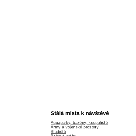
Stálá místa k návštěvě
Aquaparky, bazény, koupaliště
Army a vojenské prostory
Bludiště