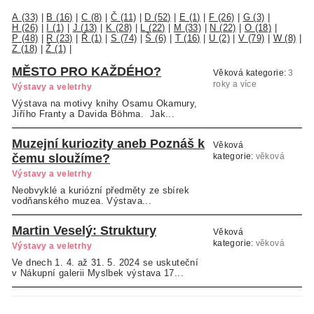
A (33)
|
B (16)
|
C (8)
|
Č (11)
|
D (52)
|
E (1)
|
F (26)
|
G (3)
|
H (26)
|
I (1)
|
J (13)
|
K (28)
|
L (22)
|
M (33)
|
N (22)
|
O (18)
|
P (48)
|
R (23)
|
Ř (1)
|
S (74)
|
Š (6)
|
T (16)
|
U (2)
|
V (79)
|
W (8)
|
Z (18)
|
Ž (1)
|
MĚSTO PRO KAŽDÉHO?
Věková kategorie:
3
roky a více
Výstavy a veletrhy
Výstava na motivy knihy Osamu Okamury,
Jiřího Franty a Davida Böhma. Jak...
Muzejní kuriozity aneb Poznáš k
Věková
čemu sloužíme?
kategorie:
věková
kategorie neuvedena
Výstavy a veletrhy
Neobvyklé a kuriózní předměty ze sbírek
vodňanského muzea. Výstava...
Martin Veselý: Struktury
Věková
kategorie:
věková
Výstavy a veletrhy
kategorie neuvedena
Ve dnech 1. 4. až 31. 5. 2024 se uskuteční
v Nákupní galerii Myslbek výstava 17...