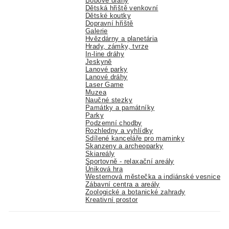
Bobové dráhy
Dětská hřiště venkovní
Dětské koutky
Dopravní hřiště
Galerie
Hvězdárny a planetária
Hrady, zámky, tvrze
In-line dráhy
Jeskyně
Lanové parky
Lanové dráhy
Laser Game
Muzea
Naučné stezky
Památky a památníky
Parky
Podzemní chodby
Rozhledny a vyhlídky
Sdílené kanceláře pro maminky
Skanzeny a archeoparky
Skiareály
Sportovně - relaxační areály
Úniková hra
Westernová městečka a indiánské vesnice
Zábavní centra a areály
Zoologické a botanické zahrady
Kreativní prostor