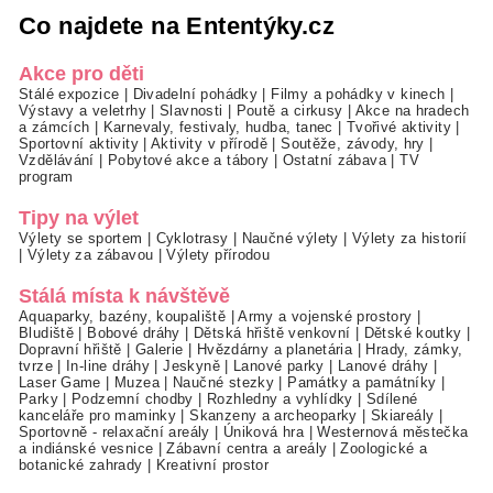
Co najdete na Ententýky.cz
Akce pro děti
Stálé expozice
|
Divadelní pohádky
|
Filmy a pohádky v kinech
|
Výstavy a veletrhy
|
Slavnosti
|
Poutě a cirkusy
|
Akce na hradech
a zámcích
|
Karnevaly, festivaly, hudba, tanec
|
Tvořivé aktivity
|
Sportovní aktivity
|
Aktivity v přírodě
|
Soutěže, závody, hry
|
Vzdělávání
|
Pobytové akce a tábory
|
Ostatní zábava
|
TV
program
Tipy na výlet
Výlety se sportem
|
Cyklotrasy
|
Naučné výlety
|
Výlety za historií
|
Výlety za zábavou
|
Výlety přírodou
Stálá místa k návštěvě
Aquaparky, bazény, koupaliště
|
Army a vojenské prostory
|
Bludiště
|
Bobové dráhy
|
Dětská hřiště venkovní
|
Dětské koutky
|
Dopravní hřiště
|
Galerie
|
Hvězdárny a planetária
|
Hrady, zámky,
tvrze
|
In-line dráhy
|
Jeskyně
|
Lanové parky
|
Lanové dráhy
|
Laser Game
|
Muzea
|
Naučné stezky
|
Památky a památníky
|
Parky
|
Podzemní chodby
|
Rozhledny a vyhlídky
|
Sdílené
kanceláře pro maminky
|
Skanzeny a archeoparky
|
Skiareály
|
Sportovně - relaxační areály
|
Úniková hra
|
Westernová městečka
a indiánské vesnice
|
Zábavní centra a areály
|
Zoologické a
botanické zahrady
|
Kreativní prostor