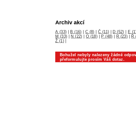
Archiv akcí
A (33)
|
B (16)
|
C (8)
|
Č (11)
|
D (52)
|
E (1
M (33)
|
N (22)
|
O (18)
|
P (48)
|
R (23)
|
Ř 
Ž (1)
|
Bohužel nebyly nalezeny žádné odpov
přeformulujte prosím Váš dotaz.