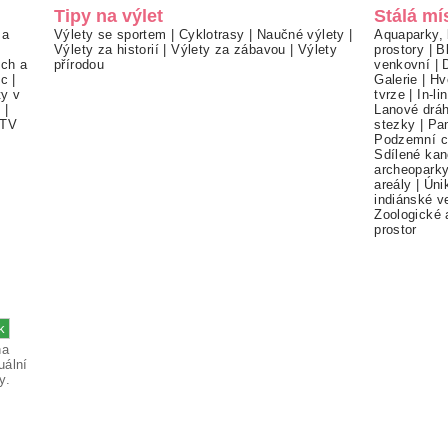
Tipy na výlet
Stálá mí
 a
Výlety se sportem
|
Cyklotrasy
|
Naučné výlety
|
Aquaparky, 
Výlety za historií
|
Výlety za zábavou
|
Výlety
prostory
|
B
ch a
přírodou
venkovní
|
ec
|
Galerie
|
Hv
ty v
tvrze
|
In-li
í
|
Lanové drá
TV
stezky
|
Pa
Podzemní c
Sdílené kan
archeopark
areály
|
Úni
indiánské v
Zoologické 
prostor
na
uální
y.