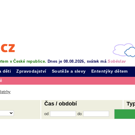
rtem v České republice.
Dnes je 08.08.2026, svátek má
Soběslav
a děti
Zpravodajství
Soutěže a slevy
Ententýky dětem
vě
letrhy
Čas / období
Ty
od
do