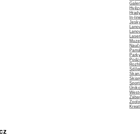
Galer
Hvězd
Hrady
In-li
Jesk
Lano
Lano
Lase
Muze
Nauč
Pamá
Park
Podz
Rozhl
Sdíle
Skan
Skiar
Sport
Úniko
Weste
Zábav
Zoolo
Kreat
cz