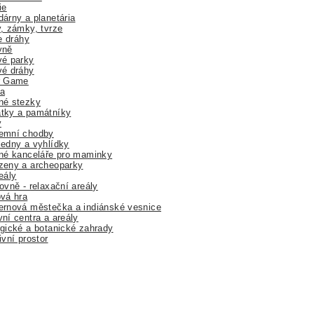
ie
árny a planetária
, zámky, tvrze
ne dráhy
yně
vé parky
vé dráhy
r Game
a
né stezky
tky a památníky
y
emní chodby
edny a vyhlídky
né kanceláře pro maminky
zeny a archeoparky
eály
ovně - relaxační areály
vá hra
rnová městečka a indiánské vesnice
ní centra a areály
gické a botanické zahrady
ivní prostor