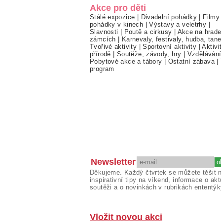
Akce pro děti
Stálé expozice
|
Divadelní pohádky
|
Filmy
pohádky v kinech
|
Výstavy a veletrhy
|
Slavnosti
|
Poutě a cirkusy
|
Akce na hrade
zámcích
|
Karnevaly, festivaly, hudba, tan
Tvořivé aktivity
|
Sportovní aktivity
|
Aktivi
přírodě
|
Soutěže, závody, hry
|
Vzděláván
Pobytové akce a tábory
|
Ostatní zábava
|
program
Newsletter
Děkujeme. Každý čtvrtek se můžete těšit 
inspirativní tipy na víkend, informace o akt
soutěži a o novinkách v rubrikách ententýk
Vložit novou akci