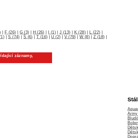
)
|
F (26)
|
G (3)
|
H (26)
|
I (1)
|
J (13)
|
K (28)
|
L (22)
|
(1)
|
S (74)
|
Š (6)
|
T (16)
|
U (2)
|
V (79)
|
W (8)
|
Z (18)
|
ídající záznamy,
Stá
Aquap
Army 
Bludi
Bobo
Dětsk
Děts
Dopra