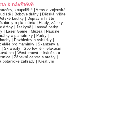
sta k návštěvě
bazény, koupaliště
|
Army a vojenské
ludiště
|
Bobové dráhy
|
Dětská hřiště
Dětské koutky
|
Dopravní hřiště
|
ězdárny a planetária
|
Hrady, zámky,
ne dráhy
|
Jeskyně
|
Lanové parky
|
hy
|
Laser Game
|
Muzea
|
Naučné
mátky a památníky
|
Parky
|
hodby
|
Rozhledny a vyhlídky
|
celáře pro maminky
|
Skanzeny a
y
|
Skiareály
|
Sportovně - relaxační
ková hra
|
Westernová městečka a
esnice
|
Zábavní centra a areály
|
a botanické zahrady
|
Kreativní