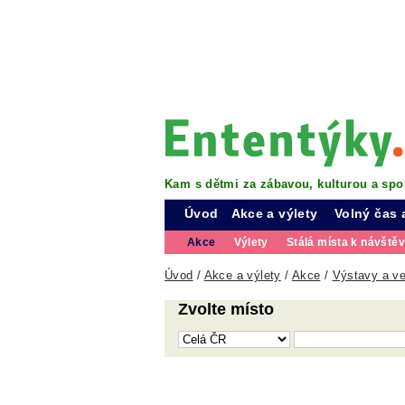
Kam s dětmi za zábavou, kulturou a spo
Úvod
Akce a výlety
Volný čas 
Akce
Výlety
Stálá místa k návště
Úvod
/
Akce a výlety
/
Akce
/
Výstavy a ve
Zvolte místo