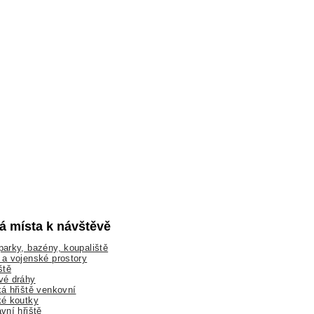
lá místa k návštěvě
arky, bazény, koupaliště
a vojenské prostory
ště
vé dráhy
á hřiště venkovní
ké koutky
vní hřiště