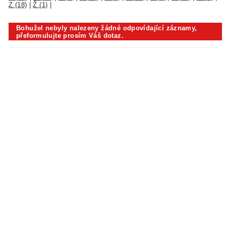
Z (18)
|
Ž (1)
|
Bohužel nebyly nalezeny žádné odpovídající záznamy,
přeformulujte prosím Váš dotaz.