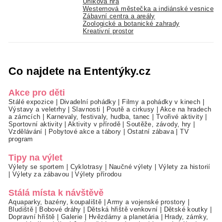
Úniková hra
Westernová městečka a indiánské vesnice
Zábavní centra a areály
Zoologické a botanické zahrady
Kreativní prostor
Co najdete na Ententýky.cz
Akce pro děti
Stálé expozice
|
Divadelní pohádky
|
Filmy a pohádky v kinech
|
Výstavy a veletrhy
|
Slavnosti
|
Poutě a cirkusy
|
Akce na hradech
a zámcích
|
Karnevaly, festivaly, hudba, tanec
|
Tvořivé aktivity
|
Sportovní aktivity
|
Aktivity v přírodě
|
Soutěže, závody, hry
|
Vzdělávání
|
Pobytové akce a tábory
|
Ostatní zábava
|
TV
program
Tipy na výlet
Výlety se sportem
|
Cyklotrasy
|
Naučné výlety
|
Výlety za historií
|
Výlety za zábavou
|
Výlety přírodou
Stálá místa k návštěvě
Aquaparky, bazény, koupaliště
|
Army a vojenské prostory
|
Bludiště
|
Bobové dráhy
|
Dětská hřiště venkovní
|
Dětské koutky
|
Dopravní hřiště
|
Galerie
|
Hvězdárny a planetária
|
Hrady, zámky,