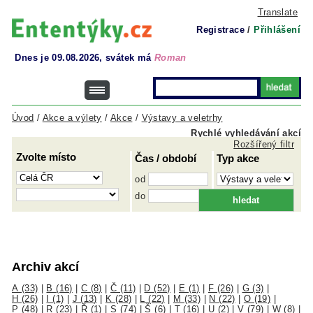
Translate
Registrace
/
Přihlášení
Dnes je 09.08.2026, svátek má
Roman
Úvod
/
Akce a výlety
/
Akce
/
Výstavy a veletrhy
Rychlé vyhledávání akcí
Rozšířený filtr
Zvolte místo
Čas / období
Typ akce
od
do
Archiv akcí
A (33)
|
B (16)
|
C (8)
|
Č (11)
|
D (52)
|
E (1)
|
F (26)
|
G (3)
|
H (26)
|
I (1)
|
J (13)
|
K (28)
|
L (22)
|
M (33)
|
N (22)
|
O (19)
|
P (48)
|
R (23)
|
Ř (1)
|
S (74)
|
Š (6)
|
T (16)
|
U (2)
|
V (79)
|
W (8)
|