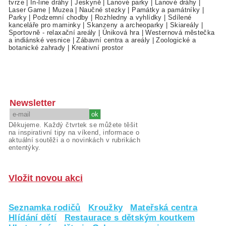
tvrze
|
In-line dráhy
|
Jeskyně
|
Lanové parky
|
Lanové dráhy
|
Laser Game
|
Muzea
|
Naučné stezky
|
Památky a památníky
|
Parky
|
Podzemní chodby
|
Rozhledny a vyhlídky
|
Sdílené
kanceláře pro maminky
|
Skanzeny a archeoparky
|
Skiareály
|
Sportovně - relaxační areály
|
Úniková hra
|
Westernová městečka
a indiánské vesnice
|
Zábavní centra a areály
|
Zoologické a
botanické zahrady
|
Kreativní prostor
Newsletter
Děkujeme. Každý čtvrtek se můžete těšit
na inspirativní tipy na víkend, informace o
aktuální soutěži a o novinkách v rubrikách
ententýky.
Vložit novou akci
Seznamka rodičů
Kroužky
Mateřská centra
Hlídání dětí
Restaurace s dětským koutkem