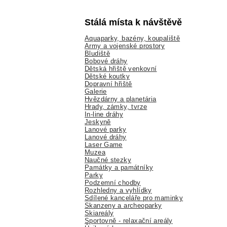
Stálá místa k návštěvě
Aquaparky, bazény, koupaliště
Army a vojenské prostory
Bludiště
Bobové dráhy
Dětská hřiště venkovní
Dětské koutky
Dopravní hřiště
Galerie
Hvězdárny a planetária
Hrady, zámky, tvrze
In-line dráhy
Jeskyně
Lanové parky
Lanové dráhy
Laser Game
Muzea
Naučné stezky
Památky a památníky
Parky
Podzemní chodby
Rozhledny a vyhlídky
Sdílené kanceláře pro maminky
Skanzeny a archeoparky
Skiareály
Sportovně - relaxační areály