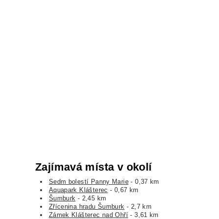
Zajímavá místa v okolí
Sedm bolestí Panny Marie
- 0,37 km
Aquapark Klášterec
- 0,67 km
Šumburk
- 2,45 km
Zřícenina hradu Šumburk
- 2,7 km
Zámek Klášterec nad Ohří
- 3,61 km