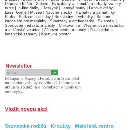
Dopravní hřiště
|
Galerie
|
Hvězdárny a planetária
|
Hrady, zámky,
tvrze
|
In-line dráhy
|
Jeskyně
|
Lanové parky
|
Lanové dráhy
|
Laser Game
|
Muzea
|
Naučné stezky
|
Památky a památníky
|
Parky
|
Podzemní chodby
|
Rozhledny a vyhlídky
|
Sdílené
kanceláře pro maminky
|
Skanzeny a archeoparky
|
Skiareály
|
Sportovně - relaxační areály
|
Úniková hra
|
Westernová městečka
a indiánské vesnice
|
Zábavní centra a areály
|
Zoologické a
botanické zahrady
|
Kreativní prostor
Newsletter
Děkujeme. Každý čtvrtek se můžete těšit
na inspirativní tipy na víkend, informace o
aktuální soutěži a o novinkách v rubrikách
ententýky.
Vložit novou akci
Seznamka rodičů
Kroužky
Mateřská centra