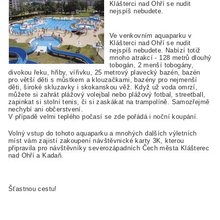
Klášterci nad Ohří se nudit
nejspíš nebudete.
Ve venkovním aquaparku v
Klášterci nad Ohří se nudit
nejspíš nebudete. Nabízí totiž
mnoho atrakcí - 128 metrů dlouhý
tobogán, 2 menší tobogány,
divokou řeku, hřiby, vířivku, 25 metrový plavecký bazén, bazén
pro větší děti s můstkem a klouzačkami, bazény pro nejmenší
děti, široké skluzavky i skokanskou věž. Když už voda omrzí,
můžete si zahrát plážový volejbal nebo plážový fotbal, streetball,
zapinkat si stolní tenis, či si zaskákat na trampolíně. Samozřejmě
nechybí ani občerstvení.
V případě velmi teplého počasí se zde pořádá i noční koupání.
Volný vstup do tohoto aquaparku a mnohých dalších výletních
míst vám zajistí zakoupení návštěvnické karty 3K, kterou
připravila pro návštěvníky severozápadních Čech města Klášterec
nad Ohří a Kadaň.
Šťastnou cestu!