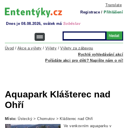
Translate
Registrace
/
Přihlášení
Dnes je 08.08.2026, svátek má
Soběslav
Úvod
/
Akce a výlety
/
Výlety
/
Výlety za zábavou
Rychlé vyhledávání akcí
Pořádáte akci pro děti? Napište nám o ní!
Aquapark Klášterec nad
Ohří
Místo:
Ústecký > Chomutov > Klášterec nad Ohří
Ve venkovním aquaparku v