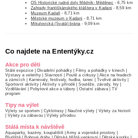
OS Historické rudné doly Mědník- Měděnec
- 6,75 km
Zahrady františkánského kláštera v Kadani
- 8,59 km
Muzeum Kadaň
- 8,71 km
Městské muzeum v Kadani
- 8,71 km
Mikulovická (Svatá) brána
- 9,09 km
Co najdete na Ententýky.cz
Akce pro děti
Stálé expozice
|
Divadelní pohádky
|
Filmy a pohádky v kinech
|
Výstavy a veletrhy
|
Slavnosti
|
Poutě a cirkusy
|
Akce na hradech
a zámcích
|
Karnevaly, festivaly, hudba, tanec
|
Tvořivé aktivity
|
Sportovní aktivity
|
Aktivity v přírodě
|
Soutěže, závody, hry
|
Vzdělávání
|
Pobytové akce a tábory
|
Ostatní zábava
|
TV
program
Tipy na výlet
Výlety se sportem
|
Cyklotrasy
|
Naučné výlety
|
Výlety za historií
|
Výlety za zábavou
|
Výlety přírodou
Stálá místa k návštěvě
Aquaparky, bazény, koupaliště
|
Army a vojenské prostory
|
Bludiště
|
Bobové dráhy
|
Dětská hřiště venkovní
|
Dětské koutky
|