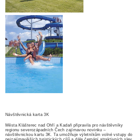
Návštěvnická karta 3K
Města Klášterec nad Ohří a Kadaň připravila pro návštěvníky
regionu severozápadních Čech zajímavou novinku –
návštěvnickou kartu 3K. Ta umožňuje výletníkům volné vstupy do
nejzajímavějších turistických cílů a dále čerpání atraktivních slev