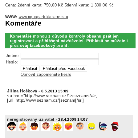
Cena: 2denní karta: 750,00 Kč 5denní karta: 1 300,00 Kč
WWW:
www.aquapark-klasterec.eu
Komentáře
Komentáře mohou z důvodu kontroly obsahu psát jen
registrovaní a přihlášení návštěvníci. Přihlásit se můžete i
přes svůj facebookový profil:
Jméno:
Heslo:
Obnovit zapomenuté heslo
Jiřina Hošková
-
6.5.2013 15:09
<a href="http://www.seznam.cz/">seznam</a>,
[url=http://www.seznam.cz/]seznam[/url]
neregistrovany uzivatel
-
28.4.2009 14:07