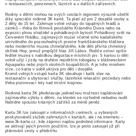
v restauracích, penzionech, lázních a v dalších zařízeních.
Rodiny s dětmi mohou na svých cestách regionem výrazně ušetřit
díky speciální rodinné 3K kartě. Ta platí až pro 2 dospělé osoby a
2 děty do 15 let. Zahrnuje volné vstupy do tajuplných hradů a
zámků – třeba do filmově proslulého Krásného Dvora nebo na
expozici plnou strašidel a pohádkových bytostí Pohádkový svět na
Červeném Hrádku, zajímavých muzeí včetně toho kadaňského
umístěného do pozoruhodných prostor františkánského kláštera
nebo moderního muzea chmelařského, kde děti přivítá chmelový
skřítek Hop, jemuž propůjčil hlas Jiří Lábus. Rodiče osloví spíše
ředitel muzea s nabídkou degustace místních piv. S kartou si děti
volně užijí i jízdy na druhém největším tobogánu v kláštereckém
Aquaparku nebo jiných okolních koupalištích. A je toho mnohem
více, co karta v sobě ukrývá pro děti i dospělé.
Kromě volných vstupů karta 3K obsahuje i balík slev na
restaurační a ubytovací služby, lázeňské relaxační procedury nebo
třeba pozorovací lety nad místní krajinou.
Rodinná karta 3K představuje jedinečnou možnost naplánování
zajímavého výletu s dětmi, na kterém se rozhodně nebudou nudit.
Nabídne spoustu krásných zážitků za méně peněz.
Kartu 3K lze zakoupit v informačních centrech, u vybraných
poskytovatelů služeb zahrnutých v kartách, ale i na internetu –
www.3k-karta.cz, kde zájemci najdou podrobné informace. Karty
se aktivují jejich prvním použitím, lze je proto zakoupit již při
plánování cesty v předstihu.