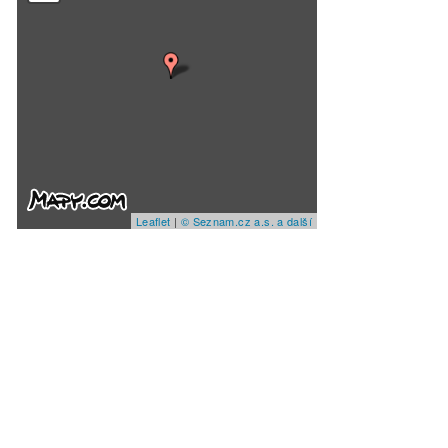
Leaflet
|
© Seznam.cz a.s. a další