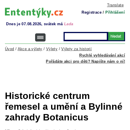
Translate
Registrace
/
Přihlášení
Dnes je 07.08.2026, svátek má
Lada
Úvod
/
Akce a výlety
/
Výlety
/
Výlety za historií
Rychlé vyhledávání akcí
Pořádáte akci pro děti? Napište nám o ní!
Historické centrum
řemesel a umění a Bylinné
zahrady Botanicus