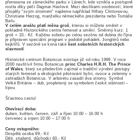
přenesena ze zámeckého parku v Lánech, kde vznikla a postupně
rostla díky péči Dagmar Havlové. Mezi desítkami osobností, které
přispěly "svým stromem" najdeme například Hillary Clintonovou,
Christiane Herzog, manželku německého prezidenta nebo Tomáše
Baťu.
V celém areálu platí měna groš
, kterou si můžete směnit v
pokladně Historického centra řemesel a umění. Směnný kurz: 1
groš = 10,- Kč. Každou sobotu po celou sezónu od dubna do října
je připraven speciální program v podobě pohádek, žonglérů nebo
kejklířů. V sezóně se koná také
šest sobotních historických
slavností
.
Historické centrum Botanicus existuje již od roku 1999. V roce
2000 navštívil firmu Botanicus
princ Charles H.R.H. The Prince
of Wales
, který se především zajímal o tradiční výrobní postupy
starých řemesel a ekologické pěstování bylin, ovoce a zeleniny v
zahradách Botanicus. V arboretu zasadil dva stromy. Symbol
Velké Británie – dub, propletený se symbolem české státnosti –
lípou.
Šťastnou cestu!
Otevírací doba:
duben, květen, červen, září a říjen 10:00 – 16:00 h
červenec a srpen 10:00 – 17:00 h
Ceny vstupného:
Dospělá osoba 99,- Kč
Děti, studenti, důchodci 60,- Kč