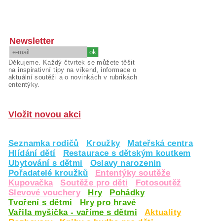
Newsletter
Děkujeme. Každý čtvrtek se můžete těšit
na inspirativní tipy na víkend, informace o
aktuální soutěži a o novinkách v rubrikách
ententýky.
Vložit novou akci
Seznamka rodičů
Kroužky
Mateřská centra
Hlídání dětí
Restaurace s dětským koutkem
Ubytování s dětmi
Oslavy narozenin
Pořadatelé kroužků
Ententýky soutěže
Kupovačka
Soutěže pro děti
Fotosoutěž
Slevové vouchery
Hry
Pohádky
Tvoření s dětmi
Hry pro hravé
Vařila myšička - vaříme s dětmi
Aktuality