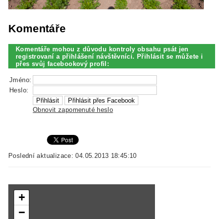
Komentáře
Komentáře mohou z důvodu kontroly obsahu psát jen
registrovaní a přihlášení návštěvníci. Přihlásit se můžete i
přes svůj facebookový profil:
Jméno:
Heslo:
Obnovit zapomenuté heslo
Poslední aktualizace: 04.05.2013 18:45:10
+
−