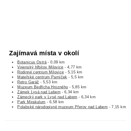
Zajímavá místa v okolí
Botanicus Ostrá
- 0,09 km
Vojenský hřbitov Milovice
- 4,77 km
Rodinné centrum Milovice
- 5,15 km
Mateřské centrum Parníček
- 5,5 km
Retro Garáž
- 5,53 km
Muzeum Bedřicha Hrozného
- 5,85 km
Zámek Lysá nad Labem
- 6,34 km
Zámecký park v Lysé nad Labem
- 6,34 km
Park Mirakulum
- 6,58 km
Polabské národopisné muzeum Přerov nad Labem
- 7,15 km