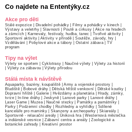
Co najdete na Ententýky.cz
Akce pro děti
Stálé expozice
|
Divadelní pohádky
|
Filmy a pohádky v kinech
|
Výstavy a veletrhy
|
Slavnosti
|
Poutě a cirkusy
|
Akce na hradech
a zámcích
|
Karnevaly, festivaly, hudba, tanec
|
Tvořivé aktivity
|
Sportovní aktivity
|
Aktivity v přírodě
|
Soutěže, závody, hry
|
Vzdělávání
|
Pobytové akce a tábory
|
Ostatní zábava
|
TV
program
Tipy na výlet
Výlety se sportem
|
Cyklotrasy
|
Naučné výlety
|
Výlety za historií
|
Výlety za zábavou
|
Výlety přírodou
Stálá místa k návštěvě
Aquaparky, bazény, koupaliště
|
Army a vojenské prostory
|
Bludiště
|
Bobové dráhy
|
Dětská hřiště venkovní
|
Dětské koutky
|
Dopravní hřiště
|
Galerie
|
Hvězdárny a planetária
|
Hrady, zámky,
tvrze
|
In-line dráhy
|
Jeskyně
|
Lanové parky
|
Lanové dráhy
|
Laser Game
|
Muzea
|
Naučné stezky
|
Památky a památníky
|
Parky
|
Podzemní chodby
|
Rozhledny a vyhlídky
|
Sdílené
kanceláře pro maminky
|
Skanzeny a archeoparky
|
Skiareály
|
Sportovně - relaxační areály
|
Úniková hra
|
Westernová městečka
a indiánské vesnice
|
Zábavní centra a areály
|
Zoologické a
botanické zahrady
|
Kreativní prostor