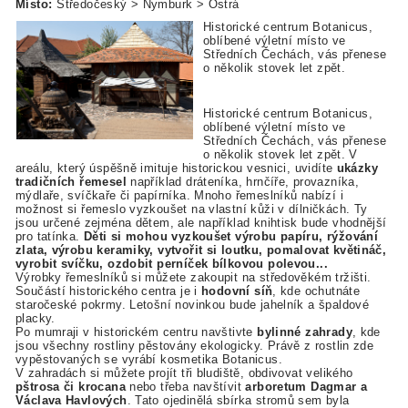
Místo:
Středočeský > Nymburk > Ostrá
Historické centrum Botanicus,
oblíbené výletní místo ve
Středních Čechách, vás přenese
o několik stovek let zpět.
Historické centrum Botanicus,
oblíbené výletní místo ve
Středních Čechách, vás přenese
o několik stovek let zpět. V
areálu, který úspěšně imituje historickou vesnici, uvidíte
ukázky
tradičních řemesel
například dráteníka, hrnčíře, provazníka,
mýdlaře, svíčkaře či papírníka. Mnoho řemeslníků nabízí i
možnost si řemeslo vyzkoušet na vlastní kůži v dílničkách. Ty
jsou určené zejména dětem, ale například knihtisk bude vhodnější
pro tatínka.
Děti si mohou vyzkoušet výrobu papíru, rýžování
zlata, výrobu keramiky, vytvořit si loutku, pomalovat květináč,
vyrobit svíčku, ozdobit perníček bílkovou polevou...
Výrobky řemeslníků si můžete zakoupit na středověkém tržišti.
Součástí historického centra je i
hodovní síň
, kde ochutnáte
staročeské pokrmy. Letošní novinkou bude jahelník a špaldové
placky.
Po mumraji v historickém centru navštivte
bylinné zahrady
, kde
jsou všechny rostliny pěstovány ekologicky. Právě z rostlin zde
vypěstovaných se vyrábí kosmetika Botanicus.
V zahradách si můžete projít tři bludiště, obdivovat velikého
pštrosa či krocana
nebo třeba navštívit
arboretum Dagmar a
Václava Havlových
. Tato ojedinělá sbírka stromů sem byla