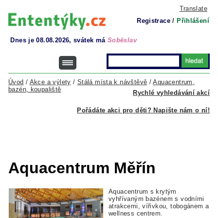
Translate
Registrace
/
Přihlášení
Dnes je 08.08.2026, svátek má
Soběslav
Úvod
/
Akce a výlety
/
Stálá místa k návštěvě
/
Aquacentrum,
bazén, koupaliště
Rychlé vyhledávání akcí
Pořádáte akci pro děti? Napište nám o ní!
Aquacentrum Měřín
Aquacentrum s krytým
vyhřívaným bazénem s vodními
atrakcemi, vířivkou, tobogánem a
wellness centrem.