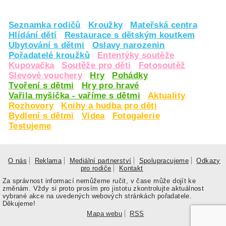
Seznamka rodičů
Kroužky
Mateřská centra
Hlídání dětí
Restaurace s dětským koutkem
Ubytování s dětmi
Oslavy narozenin
Pořadatelé kroužků
Ententýky soutěže
Kupovačka
Soutěže pro děti
Fotosoutěž
Slevové vouchery
Hry
Pohádky
Tvoření s dětmi
Hry pro hravé
Vařila myšička - vaříme s dětmi
Aktuality
Rozhovory
Knihy a hudba pro děti
Bydlení s dětmi
Videa
Fotogalerie
Testujeme
O nás
Reklama
Mediální partnerství
Spolupracujeme
Odkazy
pro rodiče
Kontakt
Za správnost informací nemůžeme ručit, v čase může dojít ke
změnám. Vždy si proto prosím pro jistotu zkontrolujte aktuálnost
vybrané akce na uvedených webových stránkách pořadatele.
Děkujeme!
Mapa webu
RSS