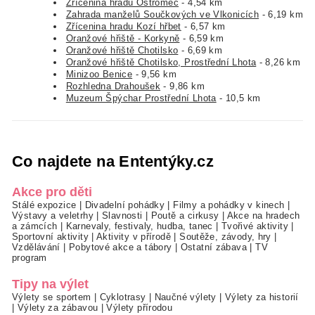
Zřícenina hradu Ostromeč
- 4,54 km
Zahrada manželů Součkových ve Vlkonicích
- 6,19 km
Zřícenina hradu Kozí hřbet
- 6,57 km
Oranžové hřiště - Korkyně
- 6,59 km
Oranžové hřiště Chotilsko
- 6,69 km
Oranžové hřiště Chotilsko, Prostřední Lhota
- 8,26 km
Minizoo Benice
- 9,56 km
Rozhledna Drahoušek
- 9,86 km
Muzeum Špýchar Prostřední Lhota
- 10,5 km
Co najdete na Ententýky.cz
Akce pro děti
Stálé expozice
|
Divadelní pohádky
|
Filmy a pohádky v kinech
|
Výstavy a veletrhy
|
Slavnosti
|
Poutě a cirkusy
|
Akce na hradech
a zámcích
|
Karnevaly, festivaly, hudba, tanec
|
Tvořivé aktivity
|
Sportovní aktivity
|
Aktivity v přírodě
|
Soutěže, závody, hry
|
Vzdělávání
|
Pobytové akce a tábory
|
Ostatní zábava
|
TV
program
Tipy na výlet
Výlety se sportem
|
Cyklotrasy
|
Naučné výlety
|
Výlety za historií
|
Výlety za zábavou
|
Výlety přírodou