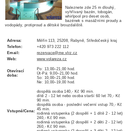
Naleznete zde 25 m dlouhý,
vyhřívaný bazén, tobogán,
whirlpool pro deset osob,
bazének s masážními proudy a
vodopády, protiproud a dětské brouzdaliště.
Adresa:
Měřín 113, 25208, Rabyně, Středočeský kraj
Telefon:
+420 973 222 112
Email:
rezervace@me.vlrz.cz
Web:
www.volareza.cz
Po: 13,00–21,00 hod.
Otevírací
Út-Pá: 9,00–21,00 hod.
doba:
So: 10,00–21,00 hod.
Ne: 10,00–19,00 hod.
dospělá osoba 140,- Kč 90 min.
dítě 2 - 12 let nebo osoba starší 60 let 70,- Kč
90 min.
dospělá osoba - poslední večerní vstup 70,- Kč
45 min.
Vstupné/Cena:
rodinná vstupenka (2 dospělí + 1 dítě 2 - 12 let)
240,- Kč 90 min.
rodinná vstupenka (2 dospělí + 2 děti 2 - 12 let)
260,- Kč 90 min.
rodinná vstupenka (2 dospělí + 3 děti 2 - 12 let)