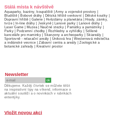
Stálá místa k návštěvě
Aquaparky, bazény, koupaliště
|
Army a vojenské prostory
|
Bludiště
|
Bobové dráhy
|
Dětská hřiště venkovní
|
Dětské koutky
|
Dopravní hřiště
|
Galerie
|
Hvězdárny a planetária
|
Hrady, zámky,
tvrze
|
In-line dráhy
|
Jeskyně
|
Lanové parky
|
Lanové dráhy
|
Laser Game
|
Muzea
|
Naučné stezky
|
Památky a památníky
|
Parky
|
Podzemní chodby
|
Rozhledny a vyhlídky
|
Sdílené
kanceláře pro maminky
|
Skanzeny a archeoparky
|
Skiareály
|
Sportovně - relaxační areály
|
Úniková hra
|
Westernová městečka
a indiánské vesnice
|
Zábavní centra a areály
|
Zoologické a
botanické zahrady
|
Kreativní prostor
Newsletter
Děkujeme. Každý čtvrtek se můžete těšit
na inspirativní tipy na víkend, informace o
aktuální soutěži a o novinkách v rubrikách
ententýky.
Vložit novou akci