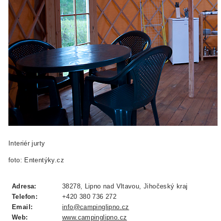
Interiér jurty
foto: Ententýky.cz
Adresa:
38278, Lipno nad Vltavou, Jihočeský kraj
Telefon:
+420 380 736 272
Email:
info@campinglipno.cz
Web:
www.campinglipno.cz