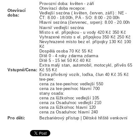
Provozní doba: květen - září
Otevírací doba recepce:
Otevírací
Vedlejší sezóna ( květen, červen, září) : NE -
doba:
ČT: 8.00 - 18:00h, PÁ - SO: 8:00 - 20:00h
Hlavní sezóna (červenec, srpen): 8.00 - 20.00h
hlavní/ vedlejší sezóna
Místo s el. přípojkou - u vody 420 Kč 350 Kč
Vyhrazené místo s el. přípojkou 350 Kč 250 Kč
Nevyhrazené místo bez el. přípojky 130 Kč 100
Kč
Dospělá osoba 70 Kč 55 Kč
Dítě 0 - 4 roky zdarma zdarma
Dítě 5 - 15 let 50 Kč 40 Kč
Extra malý stan, automobil, motocykl, přívěs 65
Vstupné/Cena:
Kč 55 Kč
Extra přívěsný vozík, loďka, člun 40 Kč 35 Kč
tee-pee:
cena za tee-pee/noc vedlejší 550
cena za tee-pee/noc hlavní 700
stany osada:
cena za lůžko/noc vedlejší 105
cena za Osadu/noc vedlejší 210
cena za lůžko/noc hlavní 120
cena za Osadu/noc hlavní 240
Pro děti:
Bezbariérový přístup | Dětské hřiště venkovní