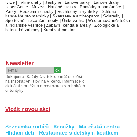
tvrze
|
In-line dráhy
|
Jeskyně
|
Lanové parky
|
Lanové dráhy
|
Laser Game
|
Muzea
|
Naučné stezky
|
Památky a památníky
|
Parky
|
Podzemní chodby
|
Rozhledny a vyhlídky
|
Sdílené
kanceláře pro maminky
|
Skanzeny a archeoparky
|
Skiareály
|
Sportovně - relaxační areály
|
Úniková hra
|
Westernová městečka
a indiánské vesnice
|
Zábavní centra a areály
|
Zoologické a
botanické zahrady
|
Kreativní prostor
Newsletter
Děkujeme. Každý čtvrtek se můžete těšit
na inspirativní tipy na víkend, informace o
aktuální soutěži a o novinkách v rubrikách
ententýky.
Vložit novou akci
Seznamka rodičů
Kroužky
Mateřská centra
Hlídání dětí
Restaurace s dětským koutkem