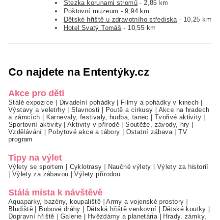
Stezka korunami stromů
- 2,85 km
Poštovní muzeum
- 9,94 km
Dětské hřiště u zdravotního střediska
- 10,25 km
Hotel Svatý Tomáš
- 10,55 km
Co najdete na Ententýky.cz
Akce pro děti
Stálé expozice
|
Divadelní pohádky
|
Filmy a pohádky v kinech
|
Výstavy a veletrhy
|
Slavnosti
|
Poutě a cirkusy
|
Akce na hradech
a zámcích
|
Karnevaly, festivaly, hudba, tanec
|
Tvořivé aktivity
|
Sportovní aktivity
|
Aktivity v přírodě
|
Soutěže, závody, hry
|
Vzdělávání
|
Pobytové akce a tábory
|
Ostatní zábava
|
TV
program
Tipy na výlet
Výlety se sportem
|
Cyklotrasy
|
Naučné výlety
|
Výlety za historií
|
Výlety za zábavou
|
Výlety přírodou
Stálá místa k návštěvě
Aquaparky, bazény, koupaliště
|
Army a vojenské prostory
|
Bludiště
|
Bobové dráhy
|
Dětská hřiště venkovní
|
Dětské koutky
|
Dopravní hřiště
|
Galerie
|
Hvězdárny a planetária
|
Hrady, zámky,