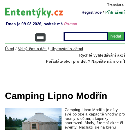
Translate
Registrace
/
Přihlášení
Dnes je 09.08.2026, svátek má
Roman
Úvod
/
Volný čas a děti
/
Ubytování s dětmi
Rychlé vyhledávání akcí
Pořádáte akci pro děti? Napište nám o ní!
Camping Lipno Modřín
Camping Lipno Modřín je díky
své poloze a kapacitě vhodný pro
rodiny s dětmi, skupinky
sportovců, školy, firemní akce či
eventy. Nachází se na břehu