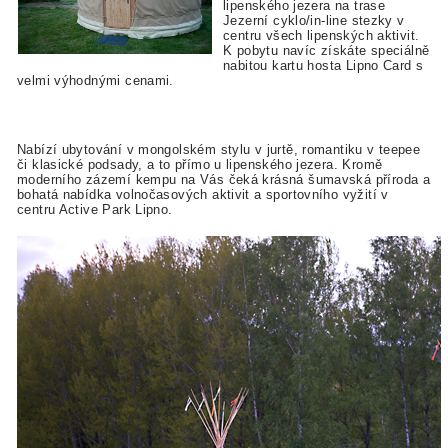
lipenského jezera na trase
Jezerní cyklo/in-line stezky v
centru všech lipenských aktivit.
K pobytu navíc získáte speciálně
nabitou kartu hosta Lipno Card s
velmi výhodnými cenami.
Nabízí ubytování v mongolském stylu v jurtě, romantiku v teepee
či klasické podsady, a to přímo u lipenského jezera. Kromě
moderního zázemí kempu na Vás čeká krásná šumavská příroda a
bohatá nabídka volnočasových aktivit a sportovního vyžití v
centru Active Park Lipno.