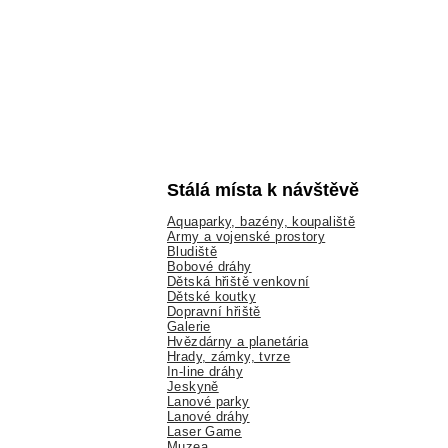
Stálá místa k návštěvě
Aquaparky, bazény, koupaliště
Army a vojenské prostory
Bludiště
Bobové dráhy
Dětská hřiště venkovní
Dětské koutky
Dopravní hřiště
Galerie
Hvězdárny a planetária
Hrady, zámky, tvrze
In-line dráhy
Jeskyně
Lanové parky
Lanové dráhy
Laser Game
Muzea