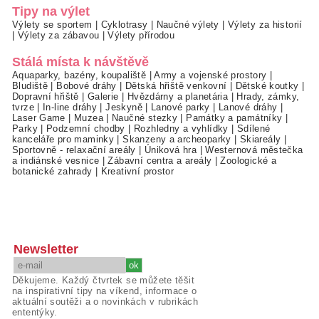
Tipy na výlet
Výlety se sportem
|
Cyklotrasy
|
Naučné výlety
|
Výlety za historií
|
Výlety za zábavou
|
Výlety přírodou
Stálá místa k návštěvě
Aquaparky, bazény, koupaliště
|
Army a vojenské prostory
|
Bludiště
|
Bobové dráhy
|
Dětská hřiště venkovní
|
Dětské koutky
|
Dopravní hřiště
|
Galerie
|
Hvězdárny a planetária
|
Hrady, zámky,
tvrze
|
In-line dráhy
|
Jeskyně
|
Lanové parky
|
Lanové dráhy
|
Laser Game
|
Muzea
|
Naučné stezky
|
Památky a památníky
|
Parky
|
Podzemní chodby
|
Rozhledny a vyhlídky
|
Sdílené
kanceláře pro maminky
|
Skanzeny a archeoparky
|
Skiareály
|
Sportovně - relaxační areály
|
Úniková hra
|
Westernová městečka
a indiánské vesnice
|
Zábavní centra a areály
|
Zoologické a
botanické zahrady
|
Kreativní prostor
Newsletter
Děkujeme. Každý čtvrtek se můžete těšit
na inspirativní tipy na víkend, informace o
aktuální soutěži a o novinkách v rubrikách
ententýky.