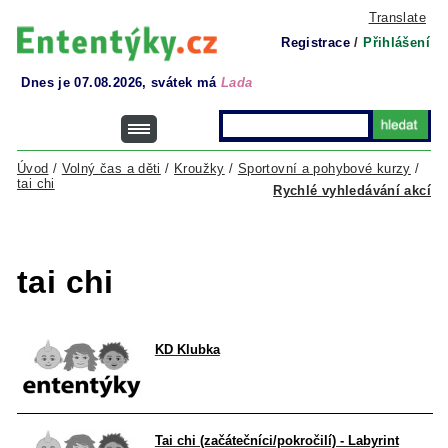
Translate
Registrace
/
Přihlášení
Dnes je 07.08.2026, svátek má
Lada
Úvod
/
Volný čas a děti
/
Kroužky
/
Sportovní a pohybové kurzy
/
tai chi
Rychlé vyhledávání akcí
tai chi
KD Klubka
Tai chi (začátečníci/pokročilí) - Labyrint