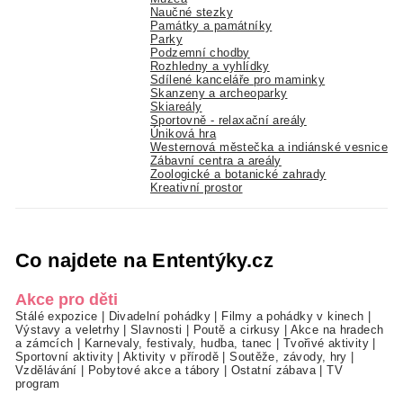
Naučné stezky
Památky a památníky
Parky
Podzemní chodby
Rozhledny a vyhlídky
Sdílené kanceláře pro maminky
Skanzeny a archeoparky
Skiareály
Sportovně - relaxační areály
Úniková hra
Westernová městečka a indiánské vesnice
Zábavní centra a areály
Zoologické a botanické zahrady
Kreativní prostor
Co najdete na Ententýky.cz
Akce pro děti
Stálé expozice
|
Divadelní pohádky
|
Filmy a pohádky v kinech
|
Výstavy a veletrhy
|
Slavnosti
|
Poutě a cirkusy
|
Akce na hradech
a zámcích
|
Karnevaly, festivaly, hudba, tanec
|
Tvořivé aktivity
|
Sportovní aktivity
|
Aktivity v přírodě
|
Soutěže, závody, hry
|
Vzdělávání
|
Pobytové akce a tábory
|
Ostatní zábava
|
TV
program