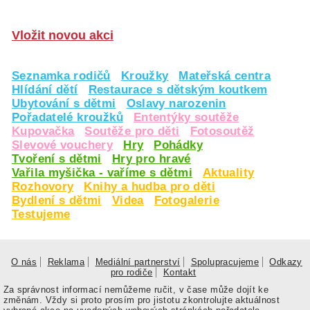
Vložit novou akci
Seznamka rodičů
Kroužky
Mateřská centra
Hlídání dětí
Restaurace s dětským koutkem
Ubytování s dětmi
Oslavy narozenin
Pořadatelé kroužků
Ententýky soutěže
Kupovačka
Soutěže pro děti
Fotosoutěž
Slevové vouchery
Hry
Pohádky
Tvoření s dětmi
Hry pro hravé
Vařila myšička - vaříme s dětmi
Aktuality
Rozhovory
Knihy a hudba pro děti
Bydlení s dětmi
Videa
Fotogalerie
Testujeme
O nás
Reklama
Mediální partnerství
Spolupracujeme
Odkazy
pro rodiče
Kontakt
Za správnost informací nemůžeme ručit, v čase může dojít ke
změnám. Vždy si proto prosím pro jistotu zkontrolujte aktuálnost