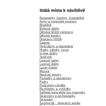
Stálá místa k návštěvě
Aquaparky, bazény, koupaliště
Army a vojenské prostory
Bludiště
Bobové dráhy
Dětská hřiště venkovní
Dětské koutky
Dopravní hřiště
Galerie
Hvězdárny a planetária
Hrady, zámky, tvrze
In-line dráhy
Jeskyně
Lanové parky
Lanové dráhy
Laser Game
Muzea
Naučné stezky
Památky a památníky
Parky
Podzemní chodby
Rozhledny a vyhlídky
Sdílené kanceláře pro maminky
Skanzeny a archeoparky
Skiareály
Sportovně - relaxační areály