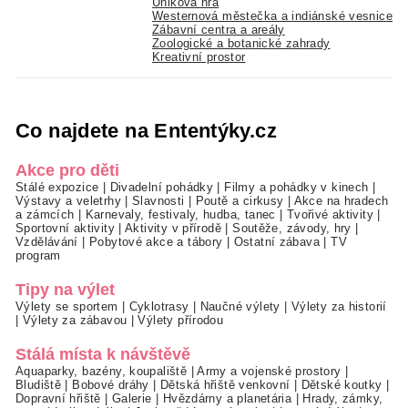
Úniková hra
Westernová městečka a indiánské vesnice
Zábavní centra a areály
Zoologické a botanické zahrady
Kreativní prostor
Co najdete na Ententýky.cz
Akce pro děti
Stálé expozice
|
Divadelní pohádky
|
Filmy a pohádky v kinech
|
Výstavy a veletrhy
|
Slavnosti
|
Poutě a cirkusy
|
Akce na hradech
a zámcích
|
Karnevaly, festivaly, hudba, tanec
|
Tvořivé aktivity
|
Sportovní aktivity
|
Aktivity v přírodě
|
Soutěže, závody, hry
|
Vzdělávání
|
Pobytové akce a tábory
|
Ostatní zábava
|
TV
program
Tipy na výlet
Výlety se sportem
|
Cyklotrasy
|
Naučné výlety
|
Výlety za historií
|
Výlety za zábavou
|
Výlety přírodou
Stálá místa k návštěvě
Aquaparky, bazény, koupaliště
|
Army a vojenské prostory
|
Bludiště
|
Bobové dráhy
|
Dětská hřiště venkovní
|
Dětské koutky
|
Dopravní hřiště
|
Galerie
|
Hvězdárny a planetária
|
Hrady, zámky,