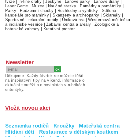
tvrze
|
In-line dráhy
|
Jeskyně
|
Lanové parky
|
Lanové dráhy
|
Laser Game
|
Muzea
|
Naučné stezky
|
Památky a památníky
|
Parky
|
Podzemní chodby
|
Rozhledny a vyhlídky
|
Sdílené
kanceláře pro maminky
|
Skanzeny a archeoparky
|
Skiareály
|
Sportovně - relaxační areály
|
Úniková hra
|
Westernová městečka
a indiánské vesnice
|
Zábavní centra a areály
|
Zoologické a
botanické zahrady
|
Kreativní prostor
Newsletter
Děkujeme. Každý čtvrtek se můžete těšit
na inspirativní tipy na víkend, informace o
aktuální soutěži a o novinkách v rubrikách
ententýky.
Vložit novou akci
Seznamka rodičů
Kroužky
Mateřská centra
Hlídání dětí
Restaurace s dětským koutkem