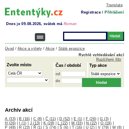
Translate
Registrace
/
Přihlášení
Dnes je 09.08.2026, svátek má
Roman
Úvod
/
Akce a výlety
/
Akce
/
Stálé expozice
Rychlé vyhledávání akcí
Rozšířený filtr
Zvolte místo
Čas / období
Typ akce
od
do
Archiv akcí
A (33)
|
B (16)
|
C (8)
|
Č (11)
|
D (52)
|
E (1)
|
F (26)
|
G (3)
|
H (26)
|
I (1)
|
J (13)
|
K (28)
|
L (22)
|
M (33)
|
N (22)
|
O (19)
|
P (48)
|
R (23)
|
Ř (1)
|
S (74)
|
Š (6)
|
T (16)
|
U (2)
|
V (79)
|
W (8)
|