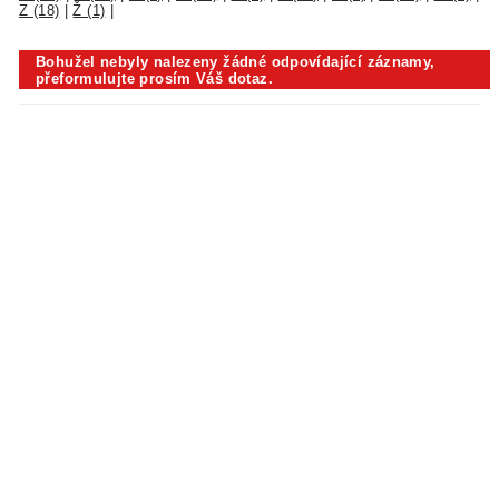
Z (18)
|
Ž (1)
|
Bohužel nebyly nalezeny žádné odpovídající záznamy,
přeformulujte prosím Váš dotaz.