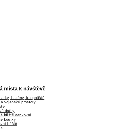
lá místa k návštěvě
arky, bazény, koupaliště
a vojenské prostory
ště
vé dráhy
á hřiště venkovní
ké koutky
vní hřiště
ie