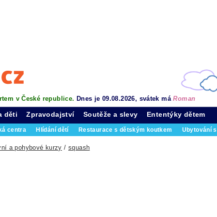
rtem v České republice.
Dnes je 09.08.2026, svátek má
Roman
a děti
Zpravodajství
Soutěže a slevy
Ententýky dětem
ká centra
Hlídání dětí
Restaurace s dětským koutkem
Ubytování s
vní a pohybové kurzy
/
squash