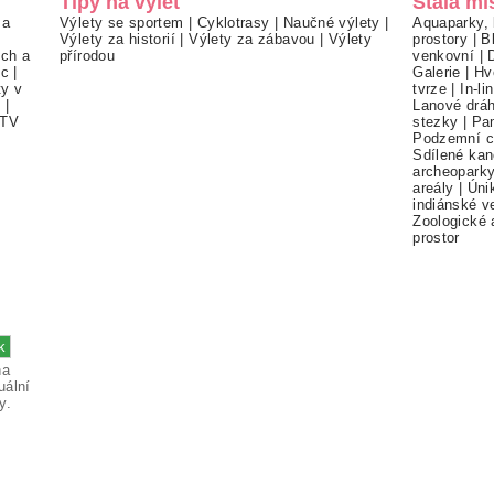
Tipy na výlet
Stálá mí
 a
Výlety se sportem
|
Cyklotrasy
|
Naučné výlety
|
Aquaparky, 
Výlety za historií
|
Výlety za zábavou
|
Výlety
prostory
|
B
ch a
přírodou
venkovní
|
ec
|
Galerie
|
Hv
ty v
tvrze
|
In-li
í
|
Lanové drá
TV
stezky
|
Pa
Podzemní c
Sdílené kan
archeopark
areály
|
Úni
indiánské v
Zoologické 
prostor
na
uální
y.