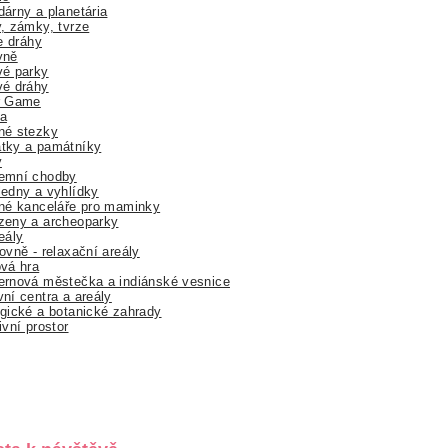
árny a planetária
, zámky, tvrze
ne dráhy
yně
vé parky
vé dráhy
r Game
a
né stezky
tky a památníky
y
emní chodby
edny a vyhlídky
né kanceláře pro maminky
zeny a archeoparky
eály
ovně - relaxační areály
vá hra
rnová městečka a indiánské vesnice
ní centra a areály
gické a botanické zahrady
ivní prostor