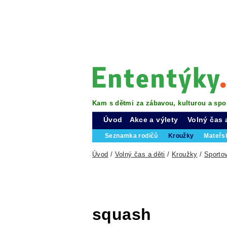
Kam s dětmi za zábavou, kulturou a spo
Úvod
Akce a výlety
Volný čas 
Seznamka rodičů
Kroužky
Mateřs
Úvod
/
Volný čas a děti
/
Kroužky
/
Sporto
squash