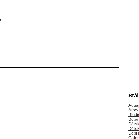
r
Stá
Aquap
Army 
Bludi
Bobo
Dětsk
Děts
Dopra
Galer