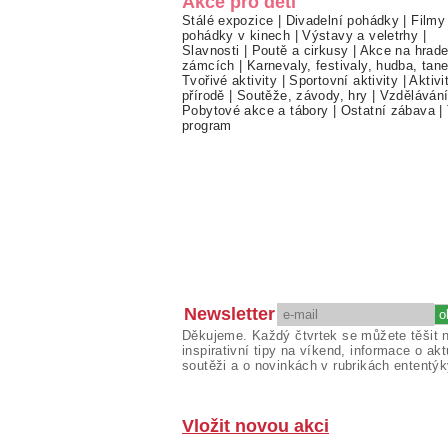
Akce pro děti
Stálé expozice
|
Divadelní pohádky
|
Filmy
pohádky v kinech
|
Výstavy a veletrhy
|
Slavnosti
|
Poutě a cirkusy
|
Akce na hrade
zámcích
|
Karnevaly, festivaly, hudba, tan
Tvořivé aktivity
|
Sportovní aktivity
|
Aktivi
přírodě
|
Soutěže, závody, hry
|
Vzděláván
Pobytové akce a tábory
|
Ostatní zábava
|
program
Newsletter
Děkujeme. Každý čtvrtek se můžete těšit 
inspirativní tipy na víkend, informace o akt
soutěži a o novinkách v rubrikách ententýk
Vložit novou akci