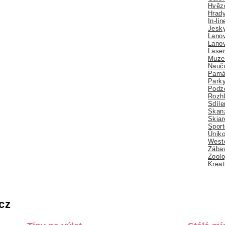
Hvězd
Hrady
In-li
Jesk
Lano
Lano
Lase
Muze
Nauč
Pamá
Park
Podz
Rozhl
Sdíle
Skan
Skiar
Sport
Úniko
Weste
Zábav
Zoolo
Kreat
cz