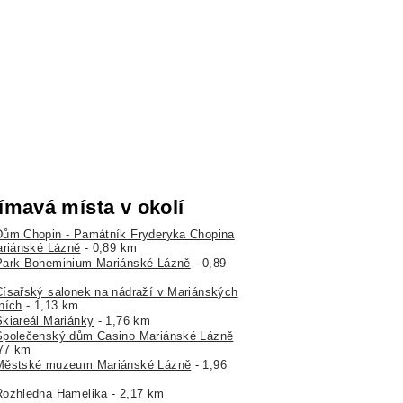
ímavá místa v okolí
Dům Chopin - Památník Fryderyka Chopina
ariánské Lázně
- 0,89 km
Park Boheminium Mariánské Lázně
- 0,89
Císařský salonek na nádraží v Mariánských
ních
- 1,13 km
Skiareál Mariánky
- 1,76 km
Společenský dům Casino Mariánské Lázně
,77 km
Městské muzeum Mariánské Lázně
- 1,96
Rozhledna Hamelika
- 2,17 km