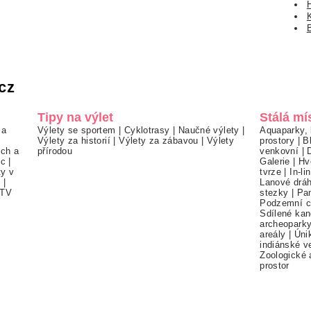
cz
Tipy na výlet
Stálá mí
 a
Výlety se sportem
|
Cyklotrasy
|
Naučné výlety
|
Aquaparky, 
Výlety za historií
|
Výlety za zábavou
|
Výlety
prostory
|
B
ch a
přírodou
venkovní
|
ec
|
Galerie
|
Hv
ty v
tvrze
|
In-li
í
|
Lanové drá
TV
stezky
|
Pa
Podzemní c
Sdílené kan
archeopark
areály
|
Úni
indiánské v
Zoologické 
prostor