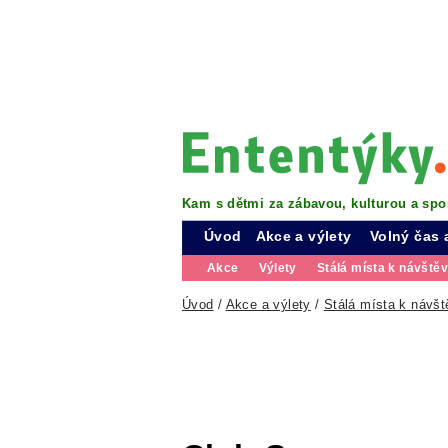
Kam s dětmi za zábavou, kulturou a spo
Úvod
Akce a výlety
Volný čas 
Akce
Výlety
Stálá místa k návště
Úvod
/
Akce a výlety
/
Stálá místa k návšt