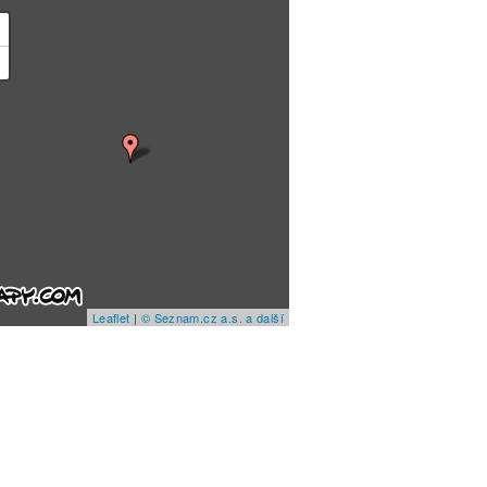
+
−
Leaflet
|
© Seznam.cz a.s. a další