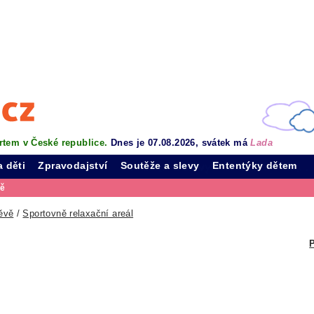
rtem v České republice.
Dnes je 07.08.2026, svátek má
Lada
a děti
Zpravodajství
Soutěže a slevy
Ententýky dětem
vě
ěvě
/
Sportovně relaxační areál
P