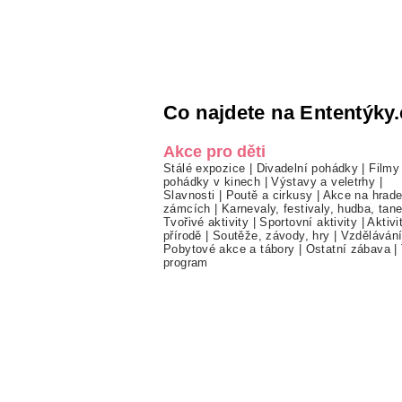
Co najdete na Ententýky.
Akce pro děti
Stálé expozice
|
Divadelní pohádky
|
Filmy
pohádky v kinech
|
Výstavy a veletrhy
|
Slavnosti
|
Poutě a cirkusy
|
Akce na hrade
zámcích
|
Karnevaly, festivaly, hudba, tan
Tvořivé aktivity
|
Sportovní aktivity
|
Aktivi
přírodě
|
Soutěže, závody, hry
|
Vzděláván
Pobytové akce a tábory
|
Ostatní zábava
|
program