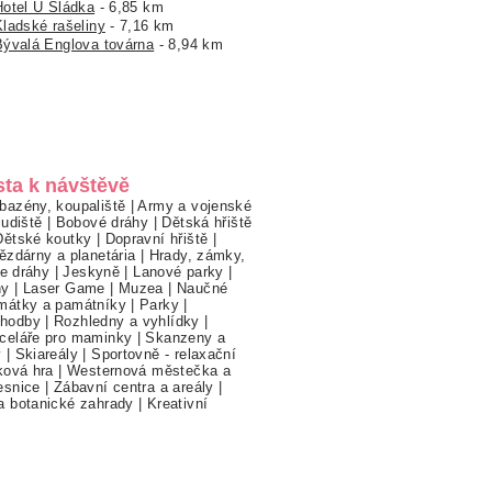
Hotel U Sládka
- 6,85 km
Kladské rašeliny
- 7,16 km
Bývalá Englova továrna
- 8,94 km
sta k návštěvě
bazény, koupaliště
|
Army a vojenské
ludiště
|
Bobové dráhy
|
Dětská hřiště
Dětské koutky
|
Dopravní hřiště
|
ězdárny a planetária
|
Hrady, zámky,
ne dráhy
|
Jeskyně
|
Lanové parky
|
hy
|
Laser Game
|
Muzea
|
Naučné
mátky a památníky
|
Parky
|
hodby
|
Rozhledny a vyhlídky
|
celáře pro maminky
|
Skanzeny a
y
|
Skiareály
|
Sportovně - relaxační
ková hra
|
Westernová městečka a
esnice
|
Zábavní centra a areály
|
a botanické zahrady
|
Kreativní