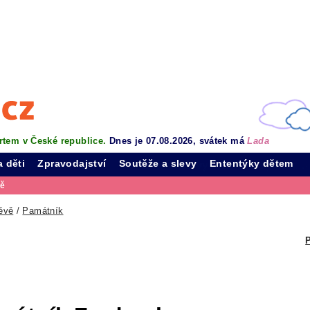
rtem v České republice.
Dnes je 07.08.2026, svátek má
Lada
a děti
Zpravodajství
Soutěže a slevy
Ententýky dětem
vě
ěvě
/
Památník
P