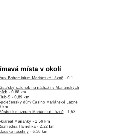
ímavá místa v okolí
Park Boheminium Mariánské Lázně
- 0,1
Císařský salonek na nádraží v Mariánských
ních
- 0,88 km
Club-S
- 0,89 km
Společenský dům Casino Mariánské Lázně
,3 km
Městské muzeum Mariánské Lázně
- 1,53
Skiareál Mariánky
- 1,59 km
Rozhledna Hamelika
- 2,22 km
Kladské rašeliny
- 6,36 km