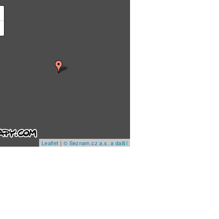
+
−
Leaflet
|
© Seznam.cz a.s. a další