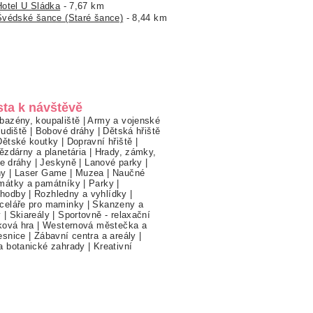
Hotel U Sládka
- 7,67 km
Švédské šance (Staré šance)
- 8,44 km
sta k návštěvě
bazény, koupaliště
|
Army a vojenské
ludiště
|
Bobové dráhy
|
Dětská hřiště
Dětské koutky
|
Dopravní hřiště
|
ězdárny a planetária
|
Hrady, zámky,
ne dráhy
|
Jeskyně
|
Lanové parky
|
hy
|
Laser Game
|
Muzea
|
Naučné
mátky a památníky
|
Parky
|
hodby
|
Rozhledny a vyhlídky
|
celáře pro maminky
|
Skanzeny a
y
|
Skiareály
|
Sportovně - relaxační
ková hra
|
Westernová městečka a
esnice
|
Zábavní centra a areály
|
a botanické zahrady
|
Kreativní