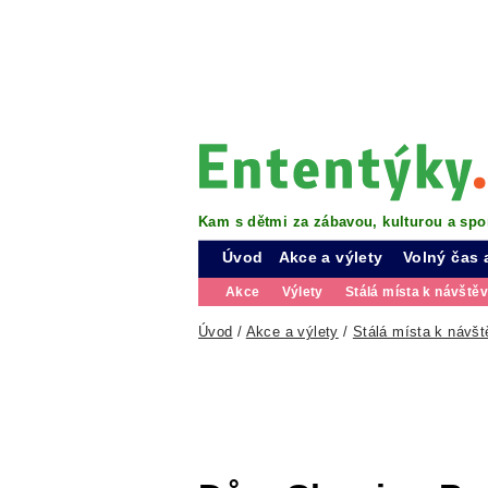
Kam s dětmi za zábavou, kulturou a spo
Úvod
Akce a výlety
Volný čas 
Akce
Výlety
Stálá místa k návště
Úvod
/
Akce a výlety
/
Stálá místa k návšt