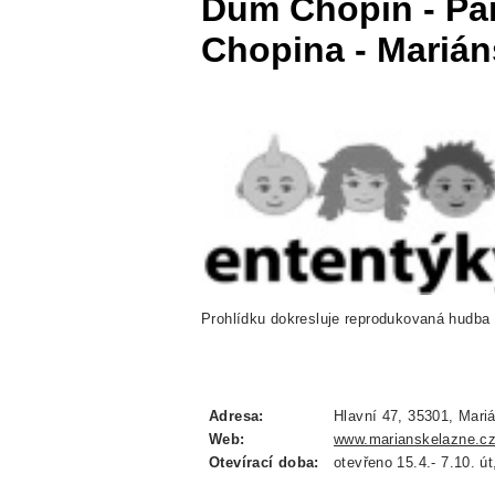
Dům Chopin - Pa
Chopina - Mariá
Prohlídku dokresluje reprodukovaná hudba
Adresa:
Hlavní 47, 35301, Mari
Web:
www.marianskelazne.cz
Otevírací doba:
otevřeno 15.4.- 7.10. ú