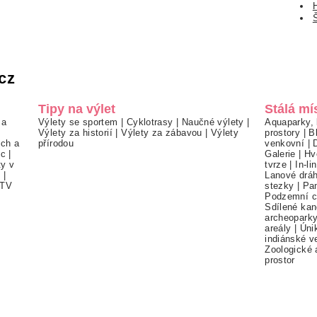
cz
Tipy na výlet
Stálá mí
 a
Výlety se sportem
|
Cyklotrasy
|
Naučné výlety
|
Aquaparky, 
Výlety za historií
|
Výlety za zábavou
|
Výlety
prostory
|
B
ch a
přírodou
venkovní
|
ec
|
Galerie
|
Hv
ty v
tvrze
|
In-li
í
|
Lanové drá
TV
stezky
|
Pa
Podzemní c
Sdílené kan
archeopark
areály
|
Úni
indiánské v
Zoologické 
prostor