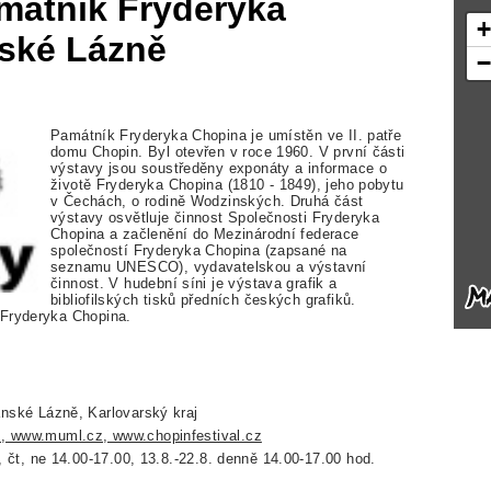
mátník Fryderyka
nské Lázně
Památník Fryderyka Chopina je umístěn ve II. patře
domu Chopin. Byl otevřen v roce 1960. V první části
výstavy jsou soustředěny exponáty a informace o
životě Fryderyka Chopina (1810 - 1849), jeho pobytu
v Čechách, o rodině Wodzinských. Druhá část
výstavy osvětluje činnost Společnosti Fryderyka
Chopina a začlenění do Mezinárodní federace
společností Fryderyka Chopina (zapsané na
seznamu UNESCO), vydavatelskou a výstavní
činnost. V hudební síni je výstava grafik a
bibliofilských tisků předních českých grafiků.
 Fryderyka Chopina.
ánské Lázně, Karlovarský kraj
, www.muml.cz, www.chopinfestival.cz
t, čt, ne 14.00-17.00, 13.8.-22.8. denně 14.00-17.00 hod.