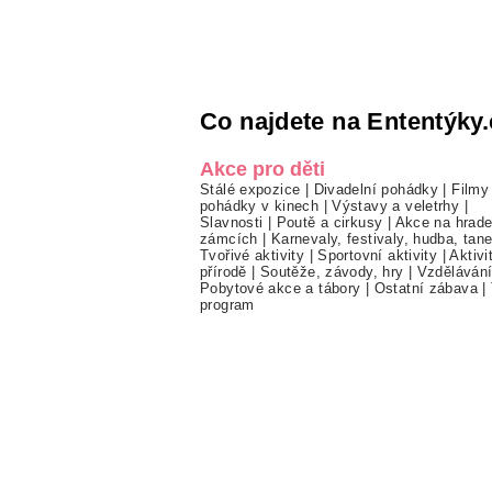
Co najdete na Ententýky.
Akce pro děti
Stálé expozice
|
Divadelní pohádky
|
Filmy
pohádky v kinech
|
Výstavy a veletrhy
|
Slavnosti
|
Poutě a cirkusy
|
Akce na hrade
zámcích
|
Karnevaly, festivaly, hudba, tan
Tvořivé aktivity
|
Sportovní aktivity
|
Aktivi
přírodě
|
Soutěže, závody, hry
|
Vzděláván
Pobytové akce a tábory
|
Ostatní zábava
|
program