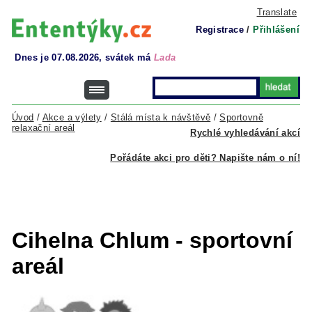
Translate
Registrace
/
Přihlášení
Dnes je 07.08.2026, svátek má
Lada
Úvod
/
Akce a výlety
/
Stálá místa k návštěvě
/
Sportovně
relaxační areál
Rychlé vyhledávání akcí
Pořádáte akci pro děti? Napište nám o ní!
Cihelna Chlum - sportovní
areál