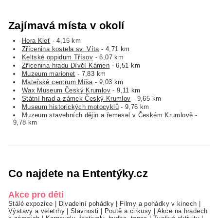
Zajímavá místa v okolí
Hora Kleť
- 4,15 km
Zřícenina kostela sv. Víta
- 4,71 km
Keltské oppidum Třísov
- 6,07 km
Zřícenina hradu Dívčí Kámen
- 6,51 km
Muzeum marionet
- 7,83 km
Mateřské centrum Míša
- 9,03 km
Wax Museum Český Krumlov
- 9,11 km
Státní hrad a zámek Český Krumlov
- 9,65 km
Museum historických motocyklů
- 9,76 km
Muzeum stavebních dějin a řemesel v Českém Krumlově
-
9,78 km
Co najdete na Ententýky.cz
Akce pro děti
Stálé expozice
|
Divadelní pohádky
|
Filmy a pohádky v kinech
|
Výstavy a veletrhy
|
Slavnosti
|
Poutě a cirkusy
|
Akce na hradech