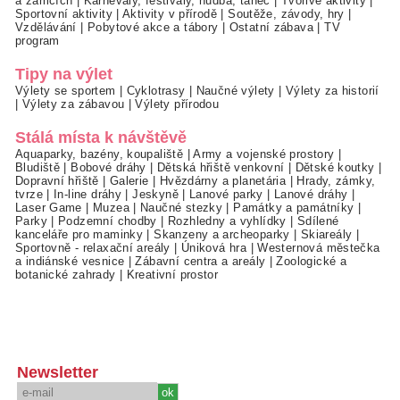
a zámcích
|
Karnevaly, festivaly, hudba, tanec
|
Tvořivé aktivity
|
Sportovní aktivity
|
Aktivity v přírodě
|
Soutěže, závody, hry
|
Vzdělávání
|
Pobytové akce a tábory
|
Ostatní zábava
|
TV
program
Tipy na výlet
Výlety se sportem
|
Cyklotrasy
|
Naučné výlety
|
Výlety za historií
|
Výlety za zábavou
|
Výlety přírodou
Stálá místa k návštěvě
Aquaparky, bazény, koupaliště
|
Army a vojenské prostory
|
Bludiště
|
Bobové dráhy
|
Dětská hřiště venkovní
|
Dětské koutky
|
Dopravní hřiště
|
Galerie
|
Hvězdárny a planetária
|
Hrady, zámky,
tvrze
|
In-line dráhy
|
Jeskyně
|
Lanové parky
|
Lanové dráhy
|
Laser Game
|
Muzea
|
Naučné stezky
|
Památky a památníky
|
Parky
|
Podzemní chodby
|
Rozhledny a vyhlídky
|
Sdílené
kanceláře pro maminky
|
Skanzeny a archeoparky
|
Skiareály
|
Sportovně - relaxační areály
|
Úniková hra
|
Westernová městečka
a indiánské vesnice
|
Zábavní centra a areály
|
Zoologické a
botanické zahrady
|
Kreativní prostor
Newsletter