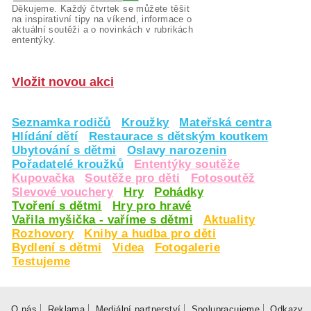
Děkujeme. Každý čtvrtek se můžete těšit
na inspirativní tipy na víkend, informace o
aktuální soutěži a o novinkách v rubrikách
ententýky.
Vložit novou akci
Seznamka rodičů
Kroužky
Mateřská centra
Hlídání dětí
Restaurace s dětským koutkem
Ubytování s dětmi
Oslavy narozenin
Pořadatelé kroužků
Ententýky soutěže
Kupovačka
Soutěže pro děti
Fotosoutěž
Slevové vouchery
Hry
Pohádky
Tvoření s dětmi
Hry pro hravé
Vařila myšička - vaříme s dětmi
Aktuality
Rozhovory
Knihy a hudba pro děti
Bydlení s dětmi
Videa
Fotogalerie
Testujeme
O nás
Reklama
Mediální partnerství
Spolupracujeme
Odkazy