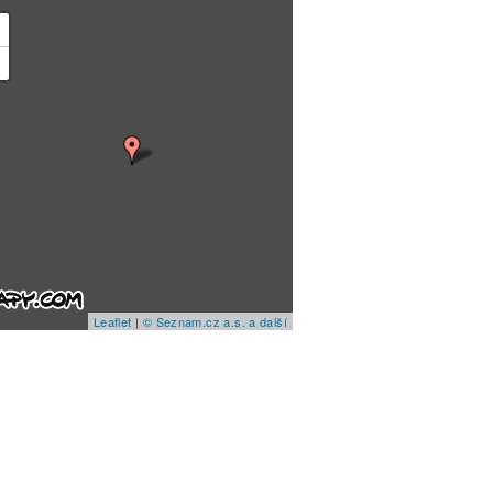
+
−
Leaflet
|
© Seznam.cz a.s. a další