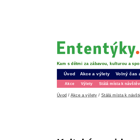
Kam s dětmi za zábavou, kulturou a spo
Úvod
Akce a výlety
Volný čas 
Akce
Výlety
Stálá místa k návště
Úvod
/
Akce a výlety
/
Stálá místa k návšt