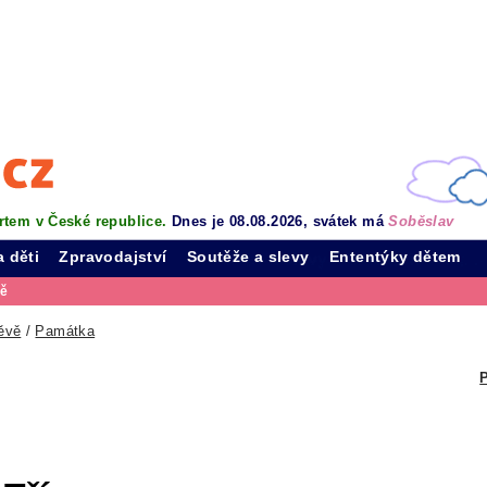
rtem v České republice.
Dnes je 08.08.2026, svátek má
Soběslav
a děti
Zpravodajství
Soutěže a slevy
Ententýky dětem
vě
ěvě
/
Památka
P