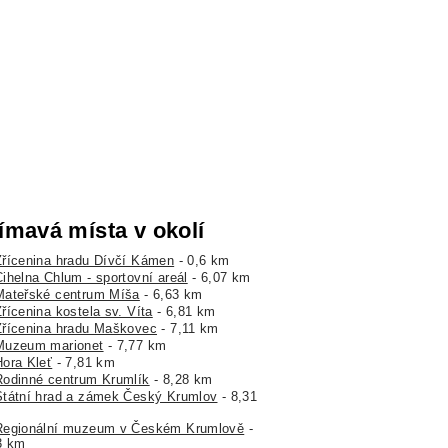
ímavá místa v okolí
Zřícenina hradu Dívčí Kámen
- 0,6 km
Cihelna Chlum - sportovní areál
- 6,07 km
Mateřské centrum Míša
- 6,63 km
řícenina kostela sv. Víta
- 6,81 km
Zřícenina hradu Maškovec
- 7,11 km
Muzeum marionet
- 7,77 km
Hora Kleť
- 7,81 km
Rodinné centrum Krumlík
- 8,28 km
Státní hrad a zámek Český Krumlov
- 8,31
Regionální muzeum v Českém Krumlově
-
3 km