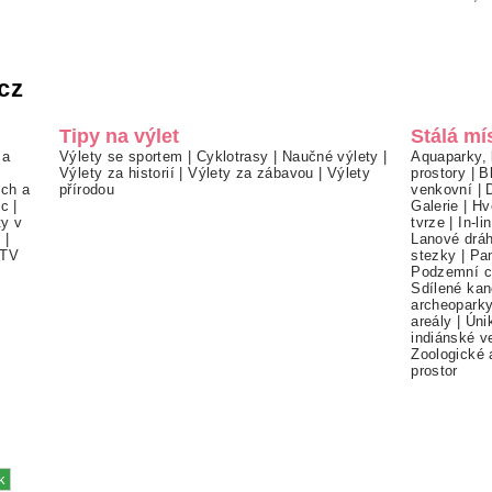
cz
Tipy na výlet
Stálá mí
 a
Výlety se sportem
|
Cyklotrasy
|
Naučné výlety
|
Aquaparky, 
Výlety za historií
|
Výlety za zábavou
|
Výlety
prostory
|
B
ch a
přírodou
venkovní
|
ec
|
Galerie
|
Hv
ty v
tvrze
|
In-li
í
|
Lanové drá
TV
stezky
|
Pa
Podzemní c
Sdílené kan
archeopark
areály
|
Úni
indiánské v
Zoologické 
prostor