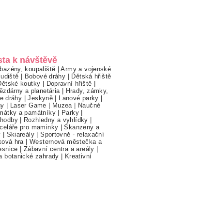
sta k návštěvě
bazény, koupaliště
|
Army a vojenské
ludiště
|
Bobové dráhy
|
Dětská hřiště
Dětské koutky
|
Dopravní hřiště
|
ězdárny a planetária
|
Hrady, zámky,
ne dráhy
|
Jeskyně
|
Lanové parky
|
hy
|
Laser Game
|
Muzea
|
Naučné
mátky a památníky
|
Parky
|
hodby
|
Rozhledny a vyhlídky
|
celáře pro maminky
|
Skanzeny a
y
|
Skiareály
|
Sportovně - relaxační
ková hra
|
Westernová městečka a
esnice
|
Zábavní centra a areály
|
a botanické zahrady
|
Kreativní