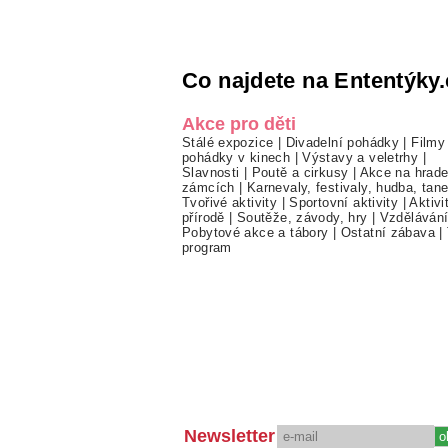
Co najdete na Ententýky.
Akce pro děti
Stálé expozice
|
Divadelní pohádky
|
Filmy
pohádky v kinech
|
Výstavy a veletrhy
|
Slavnosti
|
Poutě a cirkusy
|
Akce na hrade
zámcích
|
Karnevaly, festivaly, hudba, tan
Tvořivé aktivity
|
Sportovní aktivity
|
Aktivi
přírodě
|
Soutěže, závody, hry
|
Vzděláván
Pobytové akce a tábory
|
Ostatní zábava
|
program
Newsletter