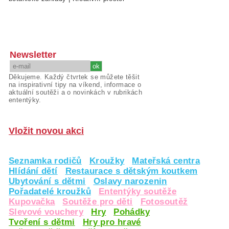
Newsletter
Děkujeme. Každý čtvrtek se můžete těšit
na inspirativní tipy na víkend, informace o
aktuální soutěži a o novinkách v rubrikách
ententýky.
Vložit novou akci
Seznamka rodičů
Kroužky
Mateřská centra
Hlídání dětí
Restaurace s dětským koutkem
Ubytování s dětmi
Oslavy narozenin
Pořadatelé kroužků
Ententýky soutěže
Kupovačka
Soutěže pro děti
Fotosoutěž
Slevové vouchery
Hry
Pohádky
Tvoření s dětmi
Hry pro hravé