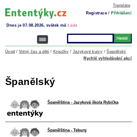
Translate
Registrace
/
Přihlášení
Dnes je 07.08.2026, svátek má
Lada
Úvod
/
Volný čas a děti
/
Kroužky
/
Jazykové kurzy
/
Španělský
Rychlé vyhledávání akcí
Španělský
Španělština - Jazyková škola Rybička
Španělština - Teburg