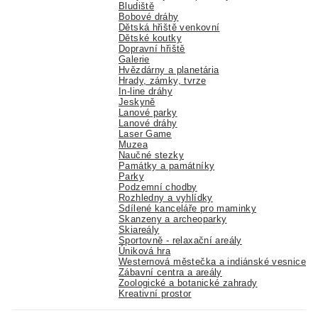
Bludiště
Bobové dráhy
Dětská hřiště venkovní
Dětské koutky
Dopravní hřiště
Galerie
Hvězdárny a planetária
Hrady, zámky, tvrze
In-line dráhy
Jeskyně
Lanové parky
Lanové dráhy
Laser Game
Muzea
Naučné stezky
Památky a památníky
Parky
Podzemní chodby
Rozhledny a vyhlídky
Sdílené kanceláře pro maminky
Skanzeny a archeoparky
Skiareály
Sportovně - relaxační areály
Úniková hra
Westernová městečka a indiánské vesnice
Zábavní centra a areály
Zoologické a botanické zahrady
Kreativní prostor