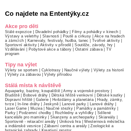
Co najdete na Ententýky.cz
Akce pro děti
Stálé expozice
|
Divadelní pohádky
|
Filmy a pohádky v kinech
|
Výstavy a veletrhy
|
Slavnosti
|
Poutě a cirkusy
|
Akce na hradech
a zámcích
|
Karnevaly, festivaly, hudba, tanec
|
Tvořivé aktivity
|
Sportovní aktivity
|
Aktivity v přírodě
|
Soutěže, závody, hry
|
Vzdělávání
|
Pobytové akce a tábory
|
Ostatní zábava
|
TV
program
Tipy na výlet
Výlety se sportem
|
Cyklotrasy
|
Naučné výlety
|
Výlety za historií
|
Výlety za zábavou
|
Výlety přírodou
Stálá místa k návštěvě
Aquaparky, bazény, koupaliště
|
Army a vojenské prostory
|
Bludiště
|
Bobové dráhy
|
Dětská hřiště venkovní
|
Dětské koutky
|
Dopravní hřiště
|
Galerie
|
Hvězdárny a planetária
|
Hrady, zámky,
tvrze
|
In-line dráhy
|
Jeskyně
|
Lanové parky
|
Lanové dráhy
|
Laser Game
|
Muzea
|
Naučné stezky
|
Památky a památníky
|
Parky
|
Podzemní chodby
|
Rozhledny a vyhlídky
|
Sdílené
kanceláře pro maminky
|
Skanzeny a archeoparky
|
Skiareály
|
Sportovně - relaxační areály
|
Úniková hra
|
Westernová městečka
a indiánské vesnice
|
Zábavní centra a areály
|
Zoologické a
botanické zahrady
|
Kreativní prostor