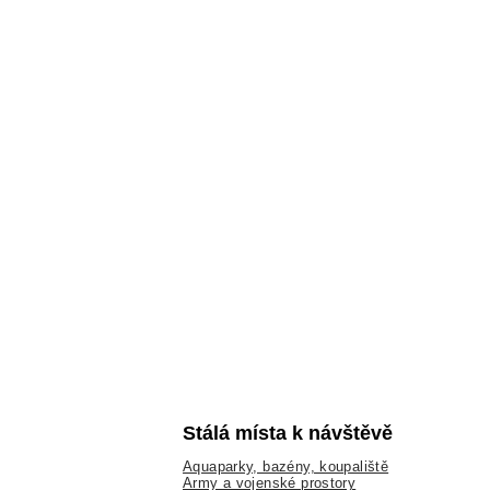
Stálá místa k návštěvě
Aquaparky, bazény, koupaliště
Army a vojenské prostory