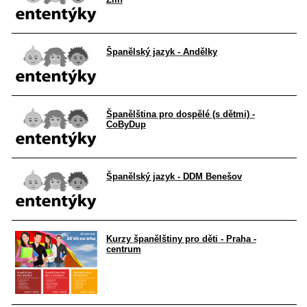
Španělský jazyk - Andělky
Španělština pro dospělé (s dětmi) -
CoByDup
Španělský jazyk - DDM Benešov
Kurzy španělštiny pro děti - Praha -
centrum