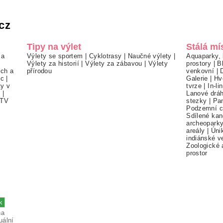
cz
Tipy na výlet
Stálá mí
 a
Výlety se sportem
|
Cyklotrasy
|
Naučné výlety
|
Aquaparky, 
Výlety za historií
|
Výlety za zábavou
|
Výlety
prostory
|
B
ch a
přírodou
venkovní
|
ec
|
Galerie
|
Hv
ty v
tvrze
|
In-li
í
|
Lanové drá
TV
stezky
|
Pa
Podzemní c
Sdílené kan
archeopark
areály
|
Úni
indiánské v
Zoologické 
prostor
na
uální