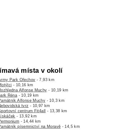
ímavá místa v okolí
Army Park Ořechov
- 7,93 km
Motýlci
- 10,16 km
Rozhledna Alfonse Muchy
- 10,19 km
park Réna
- 10,19 km
Památník Alfonse Muchy
- 10,3 km
Nebovidská tvrz
- 10,97 km
Sportovní centrum Fit4all
- 13,38 km
Lískáček
- 13,92 km
Permonium
- 14,44 km
Památník písemnictví na Moravě
- 14,5 km