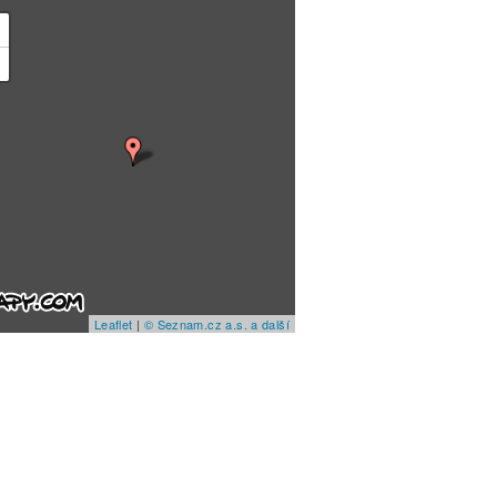
+
−
Leaflet
|
© Seznam.cz a.s. a další