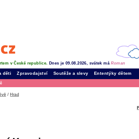
rtem v České republice.
Dnes je 09.08.2026, svátek má
Roman
a děti
Zpravodajství
Soutěže a slevy
Ententýky dětem
vě
ěvě
/
Hrad
P