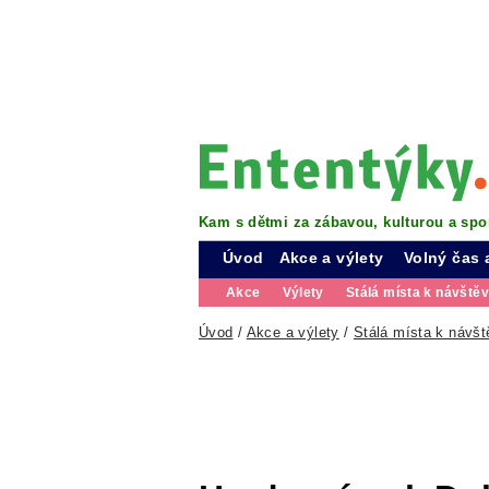
Kam s dětmi za zábavou, kulturou a spo
Úvod
Akce a výlety
Volný čas 
Akce
Výlety
Stálá místa k návště
Úvod
/
Akce a výlety
/
Stálá místa k návšt