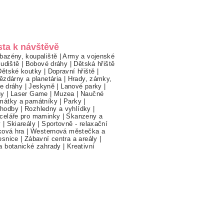
sta k návštěvě
bazény, koupaliště
|
Army a vojenské
ludiště
|
Bobové dráhy
|
Dětská hřiště
Dětské koutky
|
Dopravní hřiště
|
ězdárny a planetária
|
Hrady, zámky,
ne dráhy
|
Jeskyně
|
Lanové parky
|
hy
|
Laser Game
|
Muzea
|
Naučné
mátky a památníky
|
Parky
|
hodby
|
Rozhledny a vyhlídky
|
celáře pro maminky
|
Skanzeny a
y
|
Skiareály
|
Sportovně - relaxační
ková hra
|
Westernová městečka a
esnice
|
Zábavní centra a areály
|
a botanické zahrady
|
Kreativní