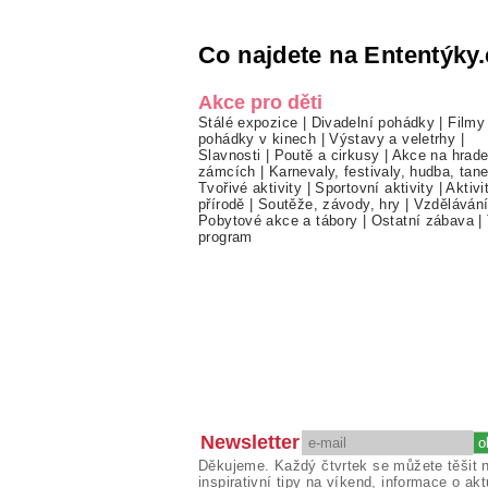
Co najdete na Ententýky.
Akce pro děti
Stálé expozice
|
Divadelní pohádky
|
Filmy
pohádky v kinech
|
Výstavy a veletrhy
|
Slavnosti
|
Poutě a cirkusy
|
Akce na hrade
zámcích
|
Karnevaly, festivaly, hudba, tan
Tvořivé aktivity
|
Sportovní aktivity
|
Aktivi
přírodě
|
Soutěže, závody, hry
|
Vzděláván
Pobytové akce a tábory
|
Ostatní zábava
|
program
Newsletter
Děkujeme. Každý čtvrtek se můžete těšit 
inspirativní tipy na víkend, informace o akt