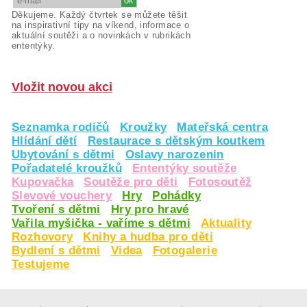
Děkujeme. Každý čtvrtek se můžete těšit
na inspirativní tipy na víkend, informace o
aktuální soutěži a o novinkách v rubrikách
ententýky.
Vložit novou akci
Seznamka rodičů
Kroužky
Mateřská centra
Hlídání dětí
Restaurace s dětským koutkem
Ubytování s dětmi
Oslavy narozenin
Pořadatelé kroužků
Ententýky soutěže
Kupovačka
Soutěže pro děti
Fotosoutěž
Slevové vouchery
Hry
Pohádky
Tvoření s dětmi
Hry pro hravé
Vařila myšička - vaříme s dětmi
Aktuality
Rozhovory
Knihy a hudba pro děti
Bydlení s dětmi
Videa
Fotogalerie
Testujeme