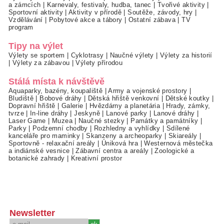
a zámcích
|
Karnevaly, festivaly, hudba, tanec
|
Tvořivé aktivity
|
Sportovní aktivity
|
Aktivity v přírodě
|
Soutěže, závody, hry
|
Vzdělávání
|
Pobytové akce a tábory
|
Ostatní zábava
|
TV
program
Tipy na výlet
Výlety se sportem
|
Cyklotrasy
|
Naučné výlety
|
Výlety za historií
|
Výlety za zábavou
|
Výlety přírodou
Stálá místa k návštěvě
Aquaparky, bazény, koupaliště
|
Army a vojenské prostory
|
Bludiště
|
Bobové dráhy
|
Dětská hřiště venkovní
|
Dětské koutky
|
Dopravní hřiště
|
Galerie
|
Hvězdárny a planetária
|
Hrady, zámky,
tvrze
|
In-line dráhy
|
Jeskyně
|
Lanové parky
|
Lanové dráhy
|
Laser Game
|
Muzea
|
Naučné stezky
|
Památky a památníky
|
Parky
|
Podzemní chodby
|
Rozhledny a vyhlídky
|
Sdílené
kanceláře pro maminky
|
Skanzeny a archeoparky
|
Skiareály
|
Sportovně - relaxační areály
|
Úniková hra
|
Westernová městečka
a indiánské vesnice
|
Zábavní centra a areály
|
Zoologické a
botanické zahrady
|
Kreativní prostor
Newsletter