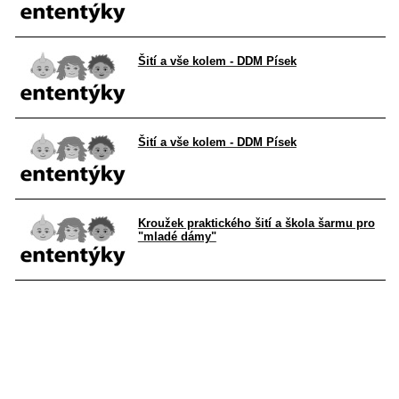
Šití a vše kolem - DDM Písek
Šití a vše kolem - DDM Písek
Kroužek praktického šití a škola šarmu pro
"mladé dámy"