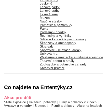
Jeskyně
Lanové parky
Lanové dráhy
Laser Game
Muzea
Naučné stezky
Památky a památníky
Parky
Podzemní chodby
Rozhledny a vyhlídky
Sdílené kanceláře pro maminky
Skanzeny a archeoparky
Skiareály
Sportovně - relaxační areály
Úniková hra
Westernová městečka a indiánské vesnice
Zábavní centra a areály
Zoologické a botanické zahrady
Kreativní prostor
Co najdete na Ententýky.cz
Akce pro děti
Stálé expozice
|
Divadelní pohádky
|
Filmy a pohádky v kinech
|
Výstavy a veletrhy
|
Slavnosti
|
Poutě a cirkusy
|
Akce na hradech