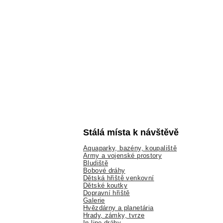
Stálá místa k návštěvě
Aquaparky, bazény, koupaliště
Army a vojenské prostory
Bludiště
Bobové dráhy
Dětská hřiště venkovní
Dětské koutky
Dopravní hřiště
Galerie
Hvězdárny a planetária
Hrady, zámky, tvrze
In-line dráhy