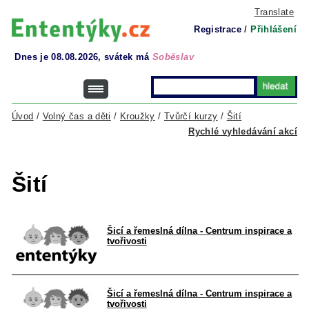
Translate
Registrace
/
Přihlášení
Dnes je 08.08.2026, svátek má
Soběslav
Úvod
/
Volný čas a děti
/
Kroužky
/
Tvůrčí kurzy
/
Šití
Rychlé vyhledávání akcí
Šití
Šicí a řemeslná dílna - Centrum inspirace a
tvořivosti
Šicí a řemeslná dílna - Centrum inspirace a
tvořivosti