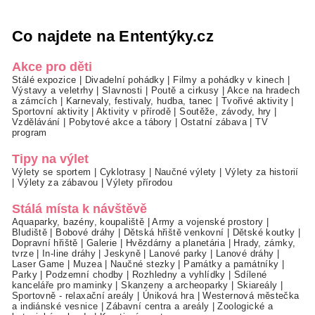
Co najdete na Ententýky.cz
Akce pro děti
Stálé expozice
|
Divadelní pohádky
|
Filmy a pohádky v kinech
|
Výstavy a veletrhy
|
Slavnosti
|
Poutě a cirkusy
|
Akce na hradech
a zámcích
|
Karnevaly, festivaly, hudba, tanec
|
Tvořivé aktivity
|
Sportovní aktivity
|
Aktivity v přírodě
|
Soutěže, závody, hry
|
Vzdělávání
|
Pobytové akce a tábory
|
Ostatní zábava
|
TV
program
Tipy na výlet
Výlety se sportem
|
Cyklotrasy
|
Naučné výlety
|
Výlety za historií
|
Výlety za zábavou
|
Výlety přírodou
Stálá místa k návštěvě
Aquaparky, bazény, koupaliště
|
Army a vojenské prostory
|
Bludiště
|
Bobové dráhy
|
Dětská hřiště venkovní
|
Dětské koutky
|
Dopravní hřiště
|
Galerie
|
Hvězdárny a planetária
|
Hrady, zámky,
tvrze
|
In-line dráhy
|
Jeskyně
|
Lanové parky
|
Lanové dráhy
|
Laser Game
|
Muzea
|
Naučné stezky
|
Památky a památníky
|
Parky
|
Podzemní chodby
|
Rozhledny a vyhlídky
|
Sdílené
kanceláře pro maminky
|
Skanzeny a archeoparky
|
Skiareály
|
Sportovně - relaxační areály
|
Úniková hra
|
Westernová městečka
a indiánské vesnice
|
Zábavní centra a areály
|
Zoologické a