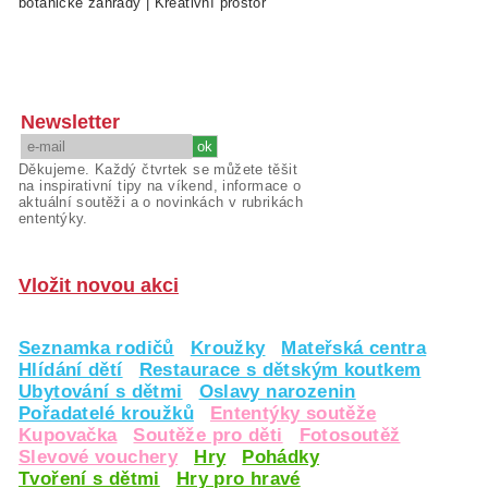
botanické zahrady
|
Kreativní prostor
Newsletter
Děkujeme. Každý čtvrtek se můžete těšit
na inspirativní tipy na víkend, informace o
aktuální soutěži a o novinkách v rubrikách
ententýky.
Vložit novou akci
Seznamka rodičů
Kroužky
Mateřská centra
Hlídání dětí
Restaurace s dětským koutkem
Ubytování s dětmi
Oslavy narozenin
Pořadatelé kroužků
Ententýky soutěže
Kupovačka
Soutěže pro děti
Fotosoutěž
Slevové vouchery
Hry
Pohádky
Tvoření s dětmi
Hry pro hravé