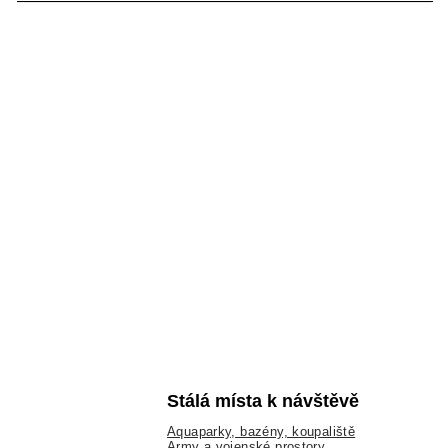
Stálá místa k návštěvě
Aquaparky, bazény, koupaliště
Army a vojenské prostory