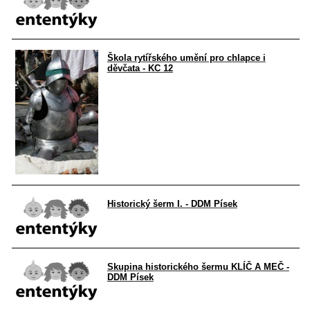
Škola rytířského umění pro chlapce i
děvčata - KC 12
Historický šerm I. - DDM Písek
Skupina historického šermu KLÍČ A MEČ -
DDM Písek