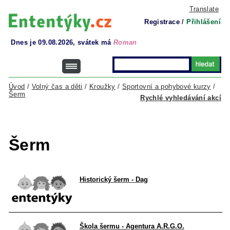
Translate
Registrace
/
Přihlášení
Dnes je 09.08.2026, svátek má
Roman
Úvod
/
Volný čas a děti
/
Kroužky
/
Sportovní a pohybové kurzy
/
Šerm
Rychlé vyhledávání akcí
Šerm
Historický šerm - Dag
Škola šermu - Agentura A.R.G.O.