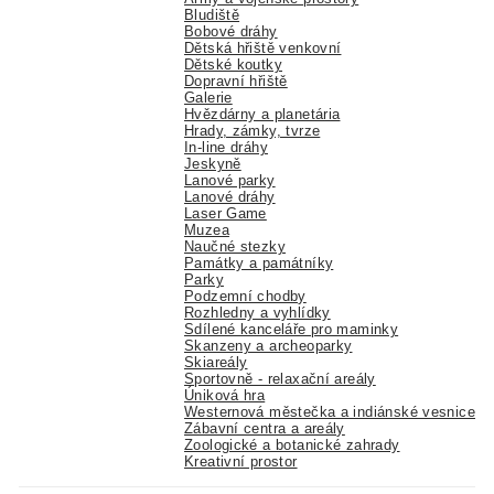
Bludiště
Bobové dráhy
Dětská hřiště venkovní
Dětské koutky
Dopravní hřiště
Galerie
Hvězdárny a planetária
Hrady, zámky, tvrze
In-line dráhy
Jeskyně
Lanové parky
Lanové dráhy
Laser Game
Muzea
Naučné stezky
Památky a památníky
Parky
Podzemní chodby
Rozhledny a vyhlídky
Sdílené kanceláře pro maminky
Skanzeny a archeoparky
Skiareály
Sportovně - relaxační areály
Úniková hra
Westernová městečka a indiánské vesnice
Zábavní centra a areály
Zoologické a botanické zahrady
Kreativní prostor