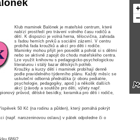
alónek
Klub maminek Balónek je mateřské centrum, které
nabízí prostředí pro trávení volného času rodičů a
dětí. K dispozici je volná herna, tělocvična, zahrada
s řadou herních prvků a sociální zázemí. V centru
probíhá řada kroužků a akcí pro děti i rodiče.
Maminky mohou přijít jen posedět a pohrát si s dětmi
nebo se aktivně zapojit do chodu mateřského centra.
Lze využít knihovnu s pedagogicko-psychologickou
literaturou i stálý bazar dětských potřeb.
Kroužky a kurzy dětí i maminek probíhají denně
podle pravidelného týdenního plánu. Každý měsíc se
uskuteční odborná přednáška (z oboru pediatrie,
psychologie, pedagogiky, apod.) a několik dalších
akcí (závody a soutěže pro děti, výlety např.
ionový průvod, dětské besídky, keramika pro děti i rodiče,
říspěvek 50 Kč (na rodinu a půlden), který pomáhá pokrýt
i (např. narozeninovou oslavu) v pátek odpoledne či o
ku 686/2, , ,