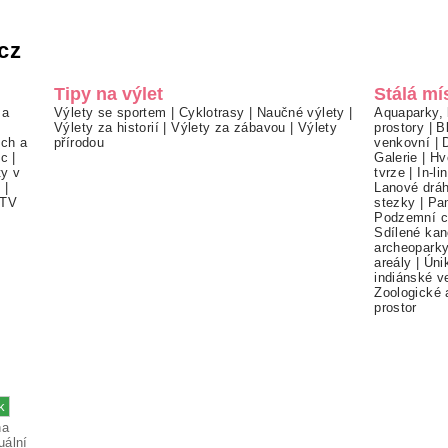
cz
Tipy na výlet
Stálá mí
 a
Výlety se sportem
|
Cyklotrasy
|
Naučné výlety
|
Aquaparky, 
Výlety za historií
|
Výlety za zábavou
|
Výlety
prostory
|
B
ch a
přírodou
venkovní
|
ec
|
Galerie
|
Hv
ty v
tvrze
|
In-li
í
|
Lanové drá
TV
stezky
|
Pa
Podzemní c
Sdílené kan
archeopark
areály
|
Úni
indiánské v
Zoologické 
prostor
na
uální