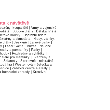
sta k návštěvě
bazény, koupaliště
|
Army a vojenské
ludiště
|
Bobové dráhy
|
Dětská hřiště
Dětské koutky
|
Dopravní hřiště
|
ězdárny a planetária
|
Hrady, zámky,
ne dráhy
|
Jeskyně
|
Lanové parky
|
hy
|
Laser Game
|
Muzea
|
Naučné
mátky a památníky
|
Parky
|
hodby
|
Rozhledny a vyhlídky
|
celáře pro maminky
|
Skanzeny a
y
|
Skiareály
|
Sportovně - relaxační
ková hra
|
Westernová městečka a
esnice
|
Zábavní centra a areály
|
a botanické zahrady
|
Kreativní