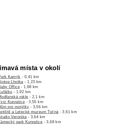
ímavá místa v okolí
Park Kamýk
- 0,41 km
Biotop Lhotka
- 1,23 km
Baby Office
- 1,68 km
Kuřátko
- 1,92 km
Modřanská rokle
- 2,1 km
Tvrz Kunratice
- 3,55 km
Dům pro motýlky
- 3,56 km
Letiště a Letecké muzeum Točná
- 3,61 km
Studio Veronika
- 3,64 km
Zámecký park Kunratice
- 3,68 km