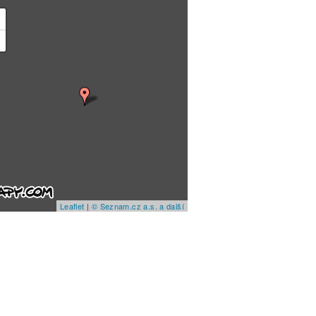
+
−
Leaflet
|
© Seznam.cz a.s. a další