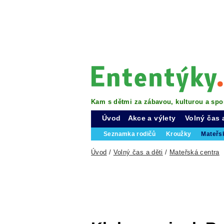
Kam s dětmi za zábavou, kulturou a spo
Úvod
Akce a výlety
Volný čas 
Seznamka rodičů
Kroužky
Mateřs
Úvod
/
Volný čas a děti
/
Mateřská centra