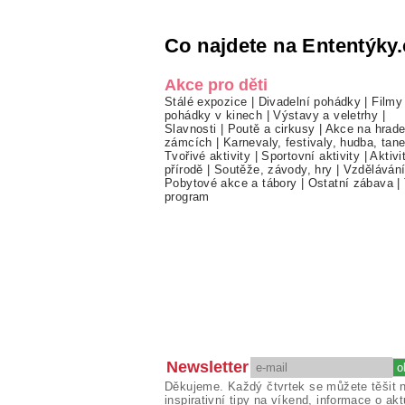
Co najdete na Ententýky.
Akce pro děti
Stálé expozice
|
Divadelní pohádky
|
Filmy
pohádky v kinech
|
Výstavy a veletrhy
|
Slavnosti
|
Poutě a cirkusy
|
Akce na hrade
zámcích
|
Karnevaly, festivaly, hudba, tan
Tvořivé aktivity
|
Sportovní aktivity
|
Aktivi
přírodě
|
Soutěže, závody, hry
|
Vzděláván
Pobytové akce a tábory
|
Ostatní zábava
|
program
Newsletter
Děkujeme. Každý čtvrtek se můžete těšit 
inspirativní tipy na víkend, informace o akt