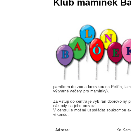
Klub maminek B
parníkem do zoo a lanovkou na Petřín, lamp
výtvarné večery pro maminky).
Za vstup do centra je vybírán dobrovolný p
náklady na jeho provoz.
V centru je možné uspořádat soukromou akc
víkendu.
Adresa:
Ke Kamý