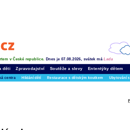
rtem v České republice.
Dnes je 07.08.2026, svátek má
Lada
a děti
Zpravodajství
Soutěže a slevy
Ententýky dětem
ká centra
Hlídání dětí
Restaurace s dětským koutkem
Ubytování s
P