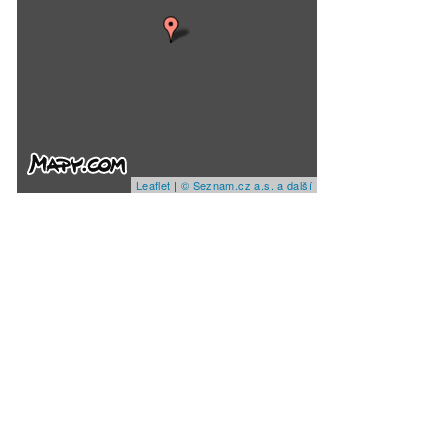
Leaflet
|
© Seznam.cz a.s. a další