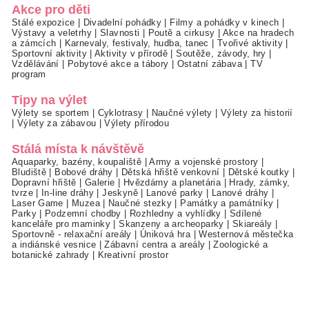
Akce pro děti
Stálé expozice
|
Divadelní pohádky
|
Filmy a pohádky v kinech
|
Výstavy a veletrhy
|
Slavnosti
|
Poutě a cirkusy
|
Akce na hradech
a zámcích
|
Karnevaly, festivaly, hudba, tanec
|
Tvořivé aktivity
|
Sportovní aktivity
|
Aktivity v přírodě
|
Soutěže, závody, hry
|
Vzdělávání
|
Pobytové akce a tábory
|
Ostatní zábava
|
TV
program
Tipy na výlet
Výlety se sportem
|
Cyklotrasy
|
Naučné výlety
|
Výlety za historií
|
Výlety za zábavou
|
Výlety přírodou
Stálá místa k návštěvě
Aquaparky, bazény, koupaliště
|
Army a vojenské prostory
|
Bludiště
|
Bobové dráhy
|
Dětská hřiště venkovní
|
Dětské koutky
|
Dopravní hřiště
|
Galerie
|
Hvězdárny a planetária
|
Hrady, zámky,
tvrze
|
In-line dráhy
|
Jeskyně
|
Lanové parky
|
Lanové dráhy
|
Laser Game
|
Muzea
|
Naučné stezky
|
Památky a památníky
|
Parky
|
Podzemní chodby
|
Rozhledny a vyhlídky
|
Sdílené
kanceláře pro maminky
|
Skanzeny a archeoparky
|
Skiareály
|
Sportovně - relaxační areály
|
Úniková hra
|
Westernová městečka
a indiánské vesnice
|
Zábavní centra a areály
|
Zoologické a
botanické zahrady
|
Kreativní prostor