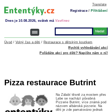
Translate
Registrace
/
Přihlášení
Dnes je 10.08.2026, svátek má
Vavřinec
Úvod
/
Volný čas a děti
/
Restaurace s dětským koutkem
Rychlé vyhledávání akcí
Pořádáte akci pro děti? Napište nám o ní!
Pizza restaurace Butrint
Na Zálabí těsně za mostem přes
Labe se nachází půvabná
Pizzerie Butrint, více známá pod
názvem albánská pizzerie. Na
děti je zde pamatováno jednak