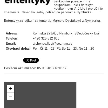
venkovním posezením s
houpačkami, ale i dětským
koutkem uvnitř. Jídlo i pro děti je
znamenité. Navíc kouzelný pohled na panorama Nymburka.
Ententyky.cz děkují za tento tip Marcele Dvořákové z Nymburka.
Adresa:
Kolínská 273/6, , Nymburk, Středočeský kraj
Telefon:
+420 325 512 863
Email:
alphonse.llupi@seznam.cz
Otevírací doba:
Po - Čt 11 - 22; Pá-So 11 - 23; Ne 11 - 20
Poslední aktualizace: 05.03.2013 18:01:50
+
−