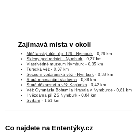
Zajímavá místa v okolí
Měšťanský dům čp. 126 - Nymburk
- 0,26 km
Sklepy pod radnicí - Nymburk
- 0,27 km
Vlastivědné muzeum Nymburk
- 0,35 km
Turecká věž
- 0,37 km
Secesní vodárenská věž - Nymburk
- 0,38 km
Stará renesanční sladovna
- 0,38 km
Staré děkanství a věž Kaplanka
- 0,42 km
Věž Gymnázia Bohumila Hrabala v Nymburce
- 0,81 km
Hvězdárna při ZŠ Nymburk
- 0,84 km
Svítání
- 1,61 km
Co najdete na Ententýky.cz