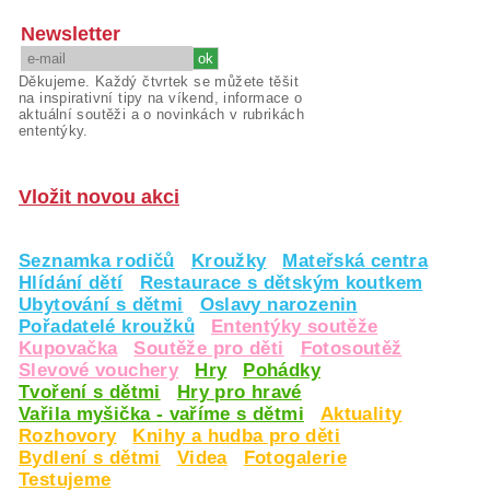
Newsletter
Děkujeme. Každý čtvrtek se můžete těšit
na inspirativní tipy na víkend, informace o
aktuální soutěži a o novinkách v rubrikách
ententýky.
Vložit novou akci
Seznamka rodičů
Kroužky
Mateřská centra
Hlídání dětí
Restaurace s dětským koutkem
Ubytování s dětmi
Oslavy narozenin
Pořadatelé kroužků
Ententýky soutěže
Kupovačka
Soutěže pro děti
Fotosoutěž
Slevové vouchery
Hry
Pohádky
Tvoření s dětmi
Hry pro hravé
Vařila myšička - vaříme s dětmi
Aktuality
Rozhovory
Knihy a hudba pro děti
Bydlení s dětmi
Videa
Fotogalerie
Testujeme