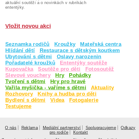
aktuální soutěži a o novinkách v rubrikách
ententýky.
Vložit novou akci
Seznamka rodičů
Kroužky
Mateřská centra
Hlídání dětí
Restaurace s dětským koutkem
Ubytování s dětmi
Oslavy narozenin
Pořadatelé kroužků
Ententýky soutěže
Kupovačka
Soutěže pro děti
Fotosoutěž
Slevové vouchery
Hry
Pohádky
Tvoření s dětmi
Hry pro hravé
Vařila myšička - vaříme s dětmi
Aktuality
Rozhovory
Knihy a hudba pro děti
Bydlení s dětmi
Videa
Fotogalerie
Testujeme
O nás
Reklama
Mediální partnerství
Spolupracujeme
Odkazy
pro rodiče
Kontakt