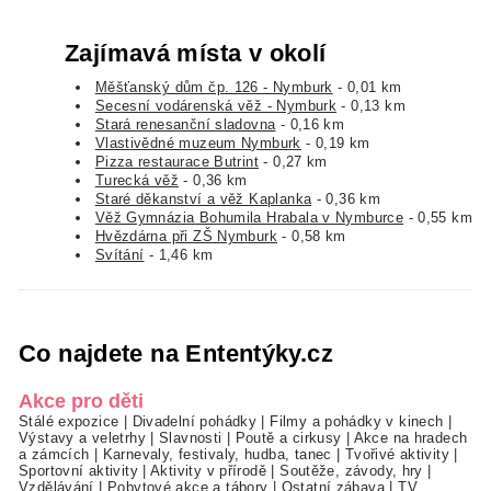
Zajímavá místa v okolí
Měšťanský dům čp. 126 - Nymburk
- 0,01 km
Secesní vodárenská věž - Nymburk
- 0,13 km
Stará renesanční sladovna
- 0,16 km
Vlastivědné muzeum Nymburk
- 0,19 km
Pizza restaurace Butrint
- 0,27 km
Turecká věž
- 0,36 km
Staré děkanství a věž Kaplanka
- 0,36 km
Věž Gymnázia Bohumila Hrabala v Nymburce
- 0,55 km
Hvězdárna při ZŠ Nymburk
- 0,58 km
Svítání
- 1,46 km
Co najdete na Ententýky.cz
Akce pro děti
Stálé expozice
|
Divadelní pohádky
|
Filmy a pohádky v kinech
|
Výstavy a veletrhy
|
Slavnosti
|
Poutě a cirkusy
|
Akce na hradech
a zámcích
|
Karnevaly, festivaly, hudba, tanec
|
Tvořivé aktivity
|
Sportovní aktivity
|
Aktivity v přírodě
|
Soutěže, závody, hry
|
Vzdělávání
|
Pobytové akce a tábory
|
Ostatní zábava
|
TV