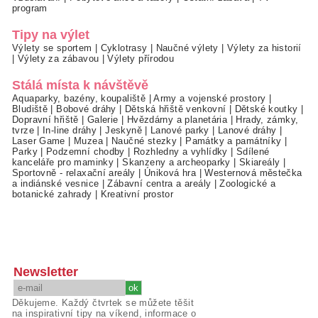
program
Tipy na výlet
Výlety se sportem
|
Cyklotrasy
|
Naučné výlety
|
Výlety za historií
|
Výlety za zábavou
|
Výlety přírodou
Stálá místa k návštěvě
Aquaparky, bazény, koupaliště
|
Army a vojenské prostory
|
Bludiště
|
Bobové dráhy
|
Dětská hřiště venkovní
|
Dětské koutky
|
Dopravní hřiště
|
Galerie
|
Hvězdárny a planetária
|
Hrady, zámky,
tvrze
|
In-line dráhy
|
Jeskyně
|
Lanové parky
|
Lanové dráhy
|
Laser Game
|
Muzea
|
Naučné stezky
|
Památky a památníky
|
Parky
|
Podzemní chodby
|
Rozhledny a vyhlídky
|
Sdílené
kanceláře pro maminky
|
Skanzeny a archeoparky
|
Skiareály
|
Sportovně - relaxační areály
|
Úniková hra
|
Westernová městečka
a indiánské vesnice
|
Zábavní centra a areály
|
Zoologické a
botanické zahrady
|
Kreativní prostor
Newsletter
Děkujeme. Každý čtvrtek se můžete těšit
na inspirativní tipy na víkend, informace o