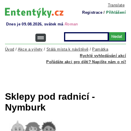
Translate
Registrace
/
Přihlášení
Dnes je 09.08.2026, svátek má
Roman
Úvod
/
Akce a výlety
/
Stálá místa k návštěvě
/
Památka
Rychlé vyhledávání akcí
Pořádáte akci pro děti? Napište nám o ní!
Sklepy pod radnicí -
Nymburk