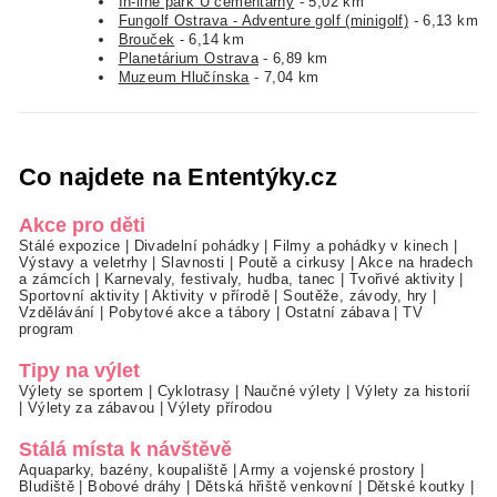
In-line park U cementárny
- 5,02 km
Fungolf Ostrava - Adventure golf (minigolf)
- 6,13 km
Brouček
- 6,14 km
Planetárium Ostrava
- 6,89 km
Muzeum Hlučínska
- 7,04 km
Co najdete na Ententýky.cz
Akce pro děti
Stálé expozice
|
Divadelní pohádky
|
Filmy a pohádky v kinech
|
Výstavy a veletrhy
|
Slavnosti
|
Poutě a cirkusy
|
Akce na hradech
a zámcích
|
Karnevaly, festivaly, hudba, tanec
|
Tvořivé aktivity
|
Sportovní aktivity
|
Aktivity v přírodě
|
Soutěže, závody, hry
|
Vzdělávání
|
Pobytové akce a tábory
|
Ostatní zábava
|
TV
program
Tipy na výlet
Výlety se sportem
|
Cyklotrasy
|
Naučné výlety
|
Výlety za historií
|
Výlety za zábavou
|
Výlety přírodou
Stálá místa k návštěvě
Aquaparky, bazény, koupaliště
|
Army a vojenské prostory
|
Bludiště
|
Bobové dráhy
|
Dětská hřiště venkovní
|
Dětské koutky
|