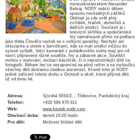
moravskoslezském Alexander
Babraj. NODY nabízí dětem
spoustu nevšedných zážitků.
Obklopí je zde svět plný
zvířátek, hraček, domečků a
dalších atrakcí. Součástí je i
televizní skříňka a společenské
hry namalované přímo na podlaze
jako třeba Člověče nezlob se s velkými panáčky. Nechybí ani
skluzavka a stolek s barvičkami, kde se malí umělci můžou do
sytosti vyřádit. Velcí kamarádi z pohádkového světa mají pro ně
navíc připravené různé soutěže, hry a zábavné akce. Soutěžit
mohou v malování, recitaci básniček, či o nejroztomilejší dítě na
fotografii. Během her se nezapomíná na pitný režim a na rozloučku
všechny děti dostanou sladkou pozornost. Kromě toho je NODY
jediné zařízení tohoto druhu v Ostravě a okolí, které přijímá děti
už od dvou let.
Adresa:
Sjízdná 5554/2, , Třebovice, Pardubický kraj
Telefon:
+420 596 970 611
Web:
www.koutek-nody.com
Otevírací doba:
denně 10-20 hodin
Pro děti:
Možnost hlídání dětí