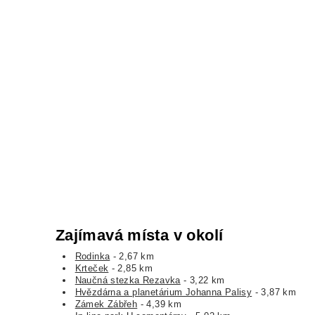
Zajímavá místa v okolí
Rodinka
- 2,67 km
Krteček
- 2,85 km
Naučná stezka Rezavka
- 3,22 km
Hvězdárna a planetárium Johanna Palisy
- 3,87 km
Zámek Zábřeh
- 4,39 km