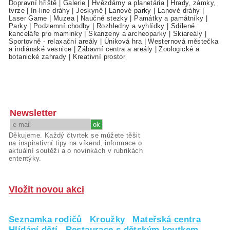
Dopravní hřiště
|
Galerie
|
Hvězdárny a planetária
|
Hrady, zámky,
tvrze
|
In-line dráhy
|
Jeskyně
|
Lanové parky
|
Lanové dráhy
|
Laser Game
|
Muzea
|
Naučné stezky
|
Památky a památníky
|
Parky
|
Podzemní chodby
|
Rozhledny a vyhlídky
|
Sdílené
kanceláře pro maminky
|
Skanzeny a archeoparky
|
Skiareály
|
Sportovně - relaxační areály
|
Úniková hra
|
Westernová městečka
a indiánské vesnice
|
Zábavní centra a areály
|
Zoologické a
botanické zahrady
|
Kreativní prostor
Newsletter
Děkujeme. Každý čtvrtek se můžete těšit
na inspirativní tipy na víkend, informace o
aktuální soutěži a o novinkách v rubrikách
ententýky.
Vložit novou akci
Seznamka rodičů
Kroužky
Mateřská centra
Hlídání dětí
Restaurace s dětským koutkem