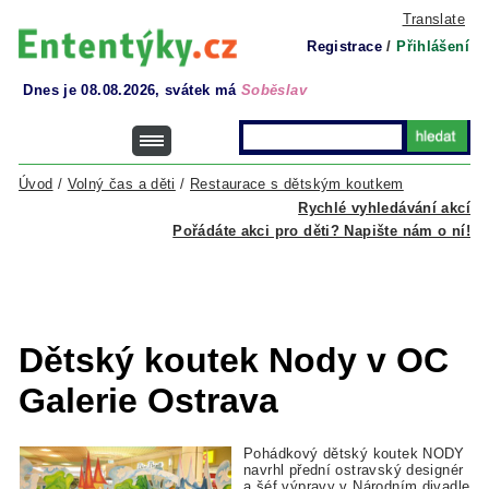
Translate
Registrace
/
Přihlášení
Dnes je 08.08.2026, svátek má
Soběslav
Úvod
/
Volný čas a děti
/
Restaurace s dětským koutkem
Rychlé vyhledávání akcí
Pořádáte akci pro děti? Napište nám o ní!
Dětský koutek Nody v OC
Galerie Ostrava
Pohádkový dětský koutek NODY
navrhl přední ostravský designér
a šéf výpravy v Národním divadle