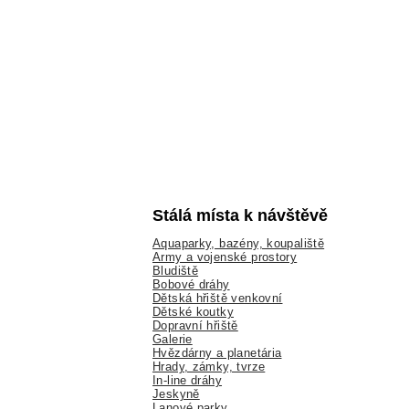
Stálá místa k návštěvě
Aquaparky, bazény, koupaliště
Army a vojenské prostory
Bludiště
Bobové dráhy
Dětská hřiště venkovní
Dětské koutky
Dopravní hřiště
Galerie
Hvězdárny a planetária
Hrady, zámky, tvrze
In-line dráhy
Jeskyně
Lanové parky