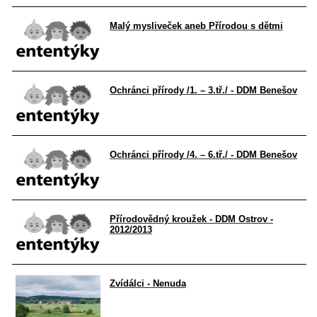
Malý mysliveček aneb Přírodou s dětmi
Ochránci přírody /1. – 3.tř./ - DDM Benešov
Ochránci přírody /4. – 6.tř./ - DDM Benešov
Přírodovědný kroužek - DDM Ostrov -
2012/2013
Zvídálci - Nenuda