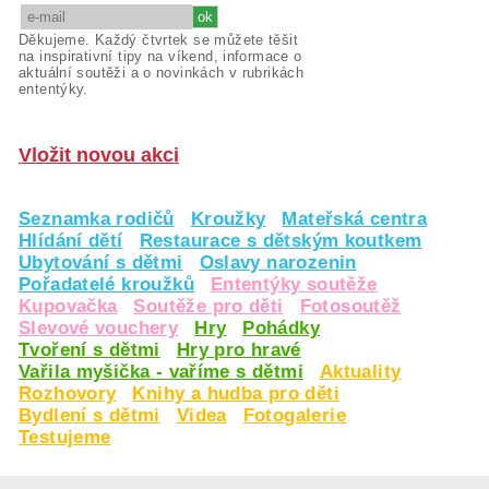
Děkujeme. Každý čtvrtek se můžete těšit
na inspirativní tipy na víkend, informace o
aktuální soutěži a o novinkách v rubrikách
ententýky.
Vložit novou akci
Seznamka rodičů
Kroužky
Mateřská centra
Hlídání dětí
Restaurace s dětským koutkem
Ubytování s dětmi
Oslavy narozenin
Pořadatelé kroužků
Ententýky soutěže
Kupovačka
Soutěže pro děti
Fotosoutěž
Slevové vouchery
Hry
Pohádky
Tvoření s dětmi
Hry pro hravé
Vařila myšička - vaříme s dětmi
Aktuality
Rozhovory
Knihy a hudba pro děti
Bydlení s dětmi
Videa
Fotogalerie
Testujeme