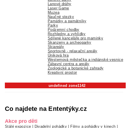
Lanové dráhy
Laser Game
Muzea
Naučné stezky
Památky a památníky
Parky
Podzemní chodby
Rozhledny a vyhlídky
Sdílené kanceláře pro maminky
Skanzeny a archeoparky
Skiareály
Sportovně - relaxační areály
Úniková hra
Westernová městečka a indiánské vesnice
Zábavní centra a areály
Zoologické a botanické zahrady
Kreativní prostor
undefined zone1142
Co najdete na Ententýky.cz
Akce pro děti
Stálé expozice
|
Divadelní pohádky
|
Filmy a pohádky v kinech
|