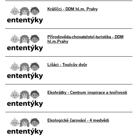
Králíčci - DDM hl.m. Prahy
Přírodověda-chovatelství-turistika - DDM
hl.m.Prahy
Lišáci - Toulcův dvůr
Ekohrátky - Centrum inspirace a tvořivosti
Ekologické čarování - 4 medvědi