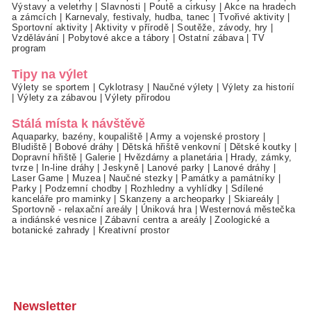
Výstavy a veletrhy
|
Slavnosti
|
Poutě a cirkusy
|
Akce na hradech
a zámcích
|
Karnevaly, festivaly, hudba, tanec
|
Tvořivé aktivity
|
Sportovní aktivity
|
Aktivity v přírodě
|
Soutěže, závody, hry
|
Vzdělávání
|
Pobytové akce a tábory
|
Ostatní zábava
|
TV
program
Tipy na výlet
Výlety se sportem
|
Cyklotrasy
|
Naučné výlety
|
Výlety za historií
|
Výlety za zábavou
|
Výlety přírodou
Stálá místa k návštěvě
Aquaparky, bazény, koupaliště
|
Army a vojenské prostory
|
Bludiště
|
Bobové dráhy
|
Dětská hřiště venkovní
|
Dětské koutky
|
Dopravní hřiště
|
Galerie
|
Hvězdárny a planetária
|
Hrady, zámky,
tvrze
|
In-line dráhy
|
Jeskyně
|
Lanové parky
|
Lanové dráhy
|
Laser Game
|
Muzea
|
Naučné stezky
|
Památky a památníky
|
Parky
|
Podzemní chodby
|
Rozhledny a vyhlídky
|
Sdílené
kanceláře pro maminky
|
Skanzeny a archeoparky
|
Skiareály
|
Sportovně - relaxační areály
|
Úniková hra
|
Westernová městečka
a indiánské vesnice
|
Zábavní centra a areály
|
Zoologické a
botanické zahrady
|
Kreativní prostor
Newsletter