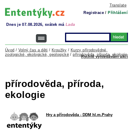
Translate
Registrace
/
Přihlášení
Dnes je 07.08.2026, svátek má
Lada
Úvod
/
Volný čas a děti
/
Kroužky
/
Kurzy přírodovědné,
zoologické, ekologické, geologické
/
přírodověda, příroda, ekologie
Rychlé vyhledávání akcí
přírodověda, příroda,
ekologie
Hry a přírodověda - DDM hl.m.Prahy