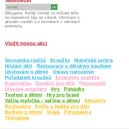
Newsletter
Děkujeme. Každý čtvrtek se můžete těšit
na inspirativní tipy na víkend, informace o
aktuální soutěži a o novinkách v rubrikách
ententýky.
Vložit novou akci
Seznamka rodičů
Kroužky
Mateřská centra
Hlídání dětí
Restaurace s dětským koutkem
Ubytování s dětmi
Oslavy narozenin
Pořadatelé kroužků
Ententýky soutěže
Kupovačka
Soutěže pro děti
Fotosoutěž
Slevové vouchery
Hry
Pohádky
Tvoření s dětmi
Hry pro hravé
Vařila myšička - vaříme s dětmi
Aktuality
Rozhovory
Knihy a hudba pro děti
Bydlení s dětmi
Videa
Fotogalerie
Testujeme