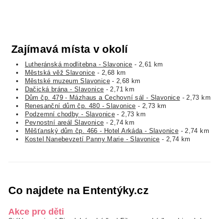
Zajímavá místa v okolí
Lutheránská modlitebna - Slavonice
- 2,61 km
Městská věž Slavonice
- 2,68 km
Městské muzeum Slavonice
- 2,68 km
Dačická brána - Slavonice
- 2,71 km
Dům čp. 479 - Mázhaus a Cechovní sál - Slavonice
- 2,73 km
Renesanční dům čp. 480 - Slavonice
- 2,73 km
Podzemní chodby - Slavonice
- 2,73 km
Pevnostní areál Slavonice
- 2,74 km
Měšťanský dům čp. 466 - Hotel Arkáda - Slavonice
- 2,74 km
Kostel Nanebevzetí Panny Marie - Slavonice
- 2,74 km
Co najdete na Ententýky.cz
Akce pro děti