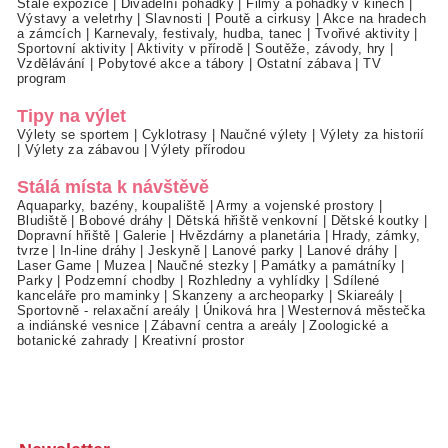
Stálé expozice
|
Divadelní pohádky
|
Filmy a pohádky v kinech
|
Výstavy a veletrhy
|
Slavnosti
|
Poutě a cirkusy
|
Akce na hradech
a zámcích
|
Karnevaly, festivaly, hudba, tanec
|
Tvořivé aktivity
|
Sportovní aktivity
|
Aktivity v přírodě
|
Soutěže, závody, hry
|
Vzdělávání
|
Pobytové akce a tábory
|
Ostatní zábava
|
TV
program
Tipy na výlet
Výlety se sportem
|
Cyklotrasy
|
Naučné výlety
|
Výlety za historií
|
Výlety za zábavou
|
Výlety přírodou
Stálá místa k návštěvě
Aquaparky, bazény, koupaliště
|
Army a vojenské prostory
|
Bludiště
|
Bobové dráhy
|
Dětská hřiště venkovní
|
Dětské koutky
|
Dopravní hřiště
|
Galerie
|
Hvězdárny a planetária
|
Hrady, zámky,
tvrze
|
In-line dráhy
|
Jeskyně
|
Lanové parky
|
Lanové dráhy
|
Laser Game
|
Muzea
|
Naučné stezky
|
Památky a památníky
|
Parky
|
Podzemní chodby
|
Rozhledny a vyhlídky
|
Sdílené
kanceláře pro maminky
|
Skanzeny a archeoparky
|
Skiareály
|
Sportovně - relaxační areály
|
Úniková hra
|
Westernová městečka
a indiánské vesnice
|
Zábavní centra a areály
|
Zoologické a
botanické zahrady
|
Kreativní prostor