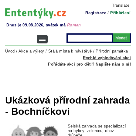
Translate
Registrace
/
Přihlášení
Dnes je 09.08.2026, svátek má
Roman
Úvod
/
Akce a výlety
/
Stálá místa k návštěvě
/
Přírodní památka
Rychlé vyhledávání akcí
Pořádáte akci pro děti? Napište nám o ní!
Ukázková přírodní zahrada
- Bochníčkovi
Selská zahrada se specializací
na byliny, zeleninu, chov
drůbeže.