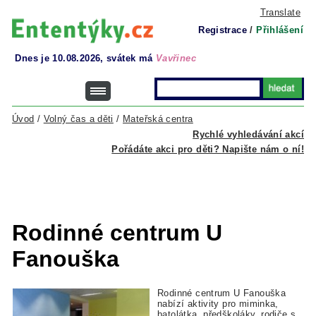
Translate
Registrace
/
Přihlášení
Dnes je 10.08.2026, svátek má
Vavřinec
Úvod
/
Volný čas a děti
/
Mateřská centra
Rychlé vyhledávání akcí
Pořádáte akci pro děti? Napište nám o ní!
Rodinné centrum U
Fanouška
Rodinné centrum U Fanouška
nabízí aktivity pro miminka,
batolátka, předškoláky, rodiče s