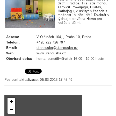
dětmi i rodiče. Ti si zde mohou
zacvičit Powerjógu, Pilates,
Hathajógu, v určitých časech s
možností hlídání dětí. Dvakrát v
týdnu je otevřena Herna pro
rodiče s dětmi.
Adresa:
V Olšinách 104, , Praha 10, Praha
Telefon:
+420 722 726 797
Email:
ufanouska@ufanouska.cz
Web:
www.ufanouska.cz
Otevírací doba:
herna: pondělí+čtvrtek 16:00 - 19:00 hodin
Poslední aktualizace: 05.03.2013 17:45:49
+
−