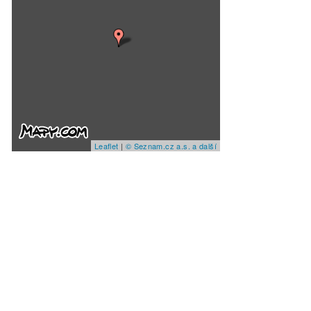
Leaflet
|
© Seznam.cz a.s. a další