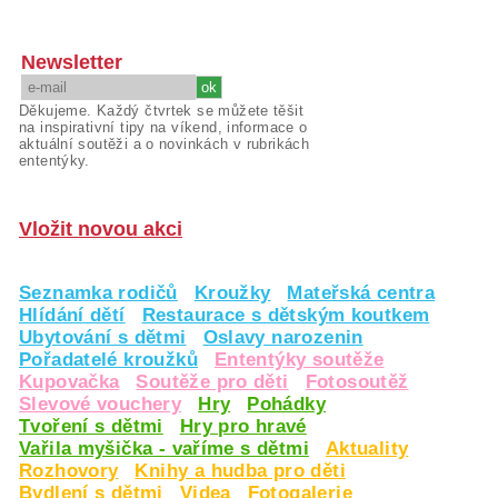
Newsletter
Děkujeme. Každý čtvrtek se můžete těšit
na inspirativní tipy na víkend, informace o
aktuální soutěži a o novinkách v rubrikách
ententýky.
Vložit novou akci
Seznamka rodičů
Kroužky
Mateřská centra
Hlídání dětí
Restaurace s dětským koutkem
Ubytování s dětmi
Oslavy narozenin
Pořadatelé kroužků
Ententýky soutěže
Kupovačka
Soutěže pro děti
Fotosoutěž
Slevové vouchery
Hry
Pohádky
Tvoření s dětmi
Hry pro hravé
Vařila myšička - vaříme s dětmi
Aktuality
Rozhovory
Knihy a hudba pro děti
Bydlení s dětmi
Videa
Fotogalerie