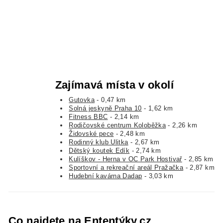
Zajímavá místa v okolí
Gutovka
- 0,47 km
Solná jeskyně Praha 10
- 1,62 km
Fitness BBC
- 2,14 km
Rodičovské centrum Koloběžka
- 2,26 km
Židovské pece
- 2,48 km
Rodinný klub Ulitka
- 2,67 km
Dětský koutek Edík
- 2,74 km
Kulíškov - Herna v OC Park Hostivař
- 2,85 km
Sportovní a rekreační areál Pražačka
- 2,87 km
Hudební kavárna Dadap
- 3,03 km
Co najdete na Ententýky.cz