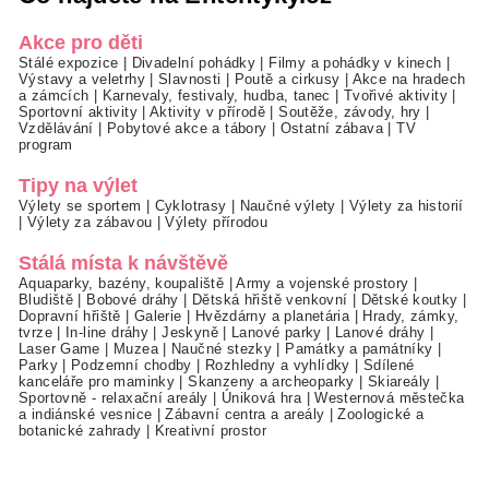
Akce pro děti
Stálé expozice
|
Divadelní pohádky
|
Filmy a pohádky v kinech
|
Výstavy a veletrhy
|
Slavnosti
|
Poutě a cirkusy
|
Akce na hradech
a zámcích
|
Karnevaly, festivaly, hudba, tanec
|
Tvořivé aktivity
|
Sportovní aktivity
|
Aktivity v přírodě
|
Soutěže, závody, hry
|
Vzdělávání
|
Pobytové akce a tábory
|
Ostatní zábava
|
TV
program
Tipy na výlet
Výlety se sportem
|
Cyklotrasy
|
Naučné výlety
|
Výlety za historií
|
Výlety za zábavou
|
Výlety přírodou
Stálá místa k návštěvě
Aquaparky, bazény, koupaliště
|
Army a vojenské prostory
|
Bludiště
|
Bobové dráhy
|
Dětská hřiště venkovní
|
Dětské koutky
|
Dopravní hřiště
|
Galerie
|
Hvězdárny a planetária
|
Hrady, zámky,
tvrze
|
In-line dráhy
|
Jeskyně
|
Lanové parky
|
Lanové dráhy
|
Laser Game
|
Muzea
|
Naučné stezky
|
Památky a památníky
|
Parky
|
Podzemní chodby
|
Rozhledny a vyhlídky
|
Sdílené
kanceláře pro maminky
|
Skanzeny a archeoparky
|
Skiareály
|
Sportovně - relaxační areály
|
Úniková hra
|
Westernová městečka
a indiánské vesnice
|
Zábavní centra a areály
|
Zoologické a
botanické zahrady
|
Kreativní prostor