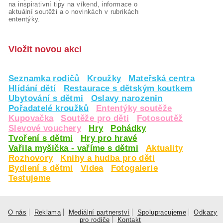
na inspirativní tipy na víkend, informace o
aktuální soutěži a o novinkách v rubrikách
ententýky.
Vložit novou akci
Seznamka rodičů
Kroužky
Mateřská centra
Hlídání dětí
Restaurace s dětským koutkem
Ubytování s dětmi
Oslavy narozenin
Pořadatelé kroužků
Ententýky soutěže
Kupovačka
Soutěže pro děti
Fotosoutěž
Slevové vouchery
Hry
Pohádky
Tvoření s dětmi
Hry pro hravé
Vařila myšička - vaříme s dětmi
Aktuality
Rozhovory
Knihy a hudba pro děti
Bydlení s dětmi
Videa
Fotogalerie
Testujeme
O nás
Reklama
Mediální partnerství
Spolupracujeme
Odkazy
pro rodiče
Kontakt