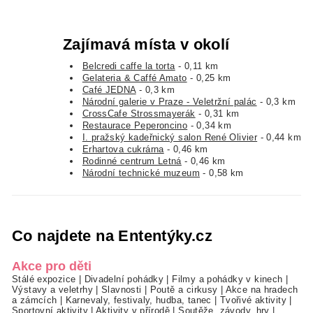
Zajímavá místa v okolí
Belcredi caffe la torta
- 0,11 km
Gelateria & Caffé Amato
- 0,25 km
Café JEDNA
- 0,3 km
Národní galerie v Praze - Veletržní palác
- 0,3 km
CrossCafe Strossmayerák
- 0,31 km
Restaurace Peperoncino
- 0,34 km
I. pražský kadeřnický salon René Olivier
- 0,44 km
Erhartova cukrárna
- 0,46 km
Rodinné centrum Letná
- 0,46 km
Národní technické muzeum
- 0,58 km
Co najdete na Ententýky.cz
Akce pro děti
Stálé expozice
|
Divadelní pohádky
|
Filmy a pohádky v kinech
|
Výstavy a veletrhy
|
Slavnosti
|
Poutě a cirkusy
|
Akce na hradech
a zámcích
|
Karnevaly, festivaly, hudba, tanec
|
Tvořivé aktivity
|
Sportovní aktivity
|
Aktivity v přírodě
|
Soutěže, závody, hry
|