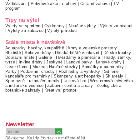
Vzdělávání
|
Pobytové akce a tábory
|
Ostatní zábava
|
TV
program
Tipy na výlet
Výlety se sportem
|
Cyklotrasy
|
Naučné výlety
|
Výlety za historií
|
Výlety za zábavou
|
Výlety přírodou
Stálá místa k návštěvě
Aquaparky, bazény, koupaliště
|
Army a vojenské prostory
|
Bludiště
|
Bobové dráhy
|
Dětská hřiště venkovní
|
Dětské koutky
|
Dopravní hřiště
|
Galerie
|
Hvězdárny a planetária
|
Hrady, zámky,
tvrze
|
In-line dráhy
|
Jeskyně
|
Lanové parky
|
Lanové dráhy
|
Laser Game
|
Muzea
|
Naučné stezky
|
Památky a památníky
|
Parky
|
Podzemní chodby
|
Rozhledny a vyhlídky
|
Sdílené
kanceláře pro maminky
|
Skanzeny a archeoparky
|
Skiareály
|
Sportovně - relaxační areály
|
Úniková hra
|
Westernová městečka
a indiánské vesnice
|
Zábavní centra a areály
|
Zoologické a
botanické zahrady
|
Kreativní prostor
Newsletter
Děkujeme. Každý čtvrtek se můžete těšit