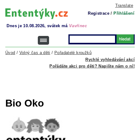
Translate
Registrace
/
Přihlášení
Dnes je 10.08.2026, svátek má
Vavřinec
Úvod
/
Volný čas a děti
/
Pořadatelé kroužků
Rychlé vyhledávání akcí
Pořádáte akci pro děti? Napište nám o ní!
Bio Oko