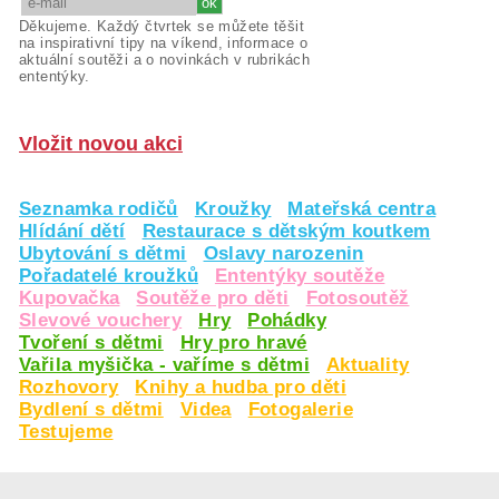
Děkujeme. Každý čtvrtek se můžete těšit
na inspirativní tipy na víkend, informace o
aktuální soutěži a o novinkách v rubrikách
ententýky.
Vložit novou akci
Seznamka rodičů
Kroužky
Mateřská centra
Hlídání dětí
Restaurace s dětským koutkem
Ubytování s dětmi
Oslavy narozenin
Pořadatelé kroužků
Ententýky soutěže
Kupovačka
Soutěže pro děti
Fotosoutěž
Slevové vouchery
Hry
Pohádky
Tvoření s dětmi
Hry pro hravé
Vařila myšička - vaříme s dětmi
Aktuality
Rozhovory
Knihy a hudba pro děti
Bydlení s dětmi
Videa
Fotogalerie
Testujeme