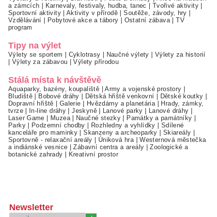
a zámcích
|
Karnevaly, festivaly, hudba, tanec
|
Tvořivé aktivity
|
Sportovní aktivity
|
Aktivity v přírodě
|
Soutěže, závody, hry
|
Vzdělávání
|
Pobytové akce a tábory
|
Ostatní zábava
|
TV
program
Tipy na výlet
Výlety se sportem
|
Cyklotrasy
|
Naučné výlety
|
Výlety za historií
|
Výlety za zábavou
|
Výlety přírodou
Stálá místa k návštěvě
Aquaparky, bazény, koupaliště
|
Army a vojenské prostory
|
Bludiště
|
Bobové dráhy
|
Dětská hřiště venkovní
|
Dětské koutky
|
Dopravní hřiště
|
Galerie
|
Hvězdárny a planetária
|
Hrady, zámky,
tvrze
|
In-line dráhy
|
Jeskyně
|
Lanové parky
|
Lanové dráhy
|
Laser Game
|
Muzea
|
Naučné stezky
|
Památky a památníky
|
Parky
|
Podzemní chodby
|
Rozhledny a vyhlídky
|
Sdílené
kanceláře pro maminky
|
Skanzeny a archeoparky
|
Skiareály
|
Sportovně - relaxační areály
|
Úniková hra
|
Westernová městečka
a indiánské vesnice
|
Zábavní centra a areály
|
Zoologické a
botanické zahrady
|
Kreativní prostor
Newsletter