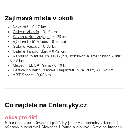
Zajímavá místa v okolí
Nová síň
- 0,17 km
Galerie Vltavín
- 0,19 km
Kavárna Bon Voyage
- 0,23 km
Výstavní síň Mánes
- 0,25 km
Galerie Fasáda
- 0,35 km
Galerie Tančící dům
- 0,42 km
Náprstkovo muzeum asijských, afrických a amerických kultur
- 0,48 km
Muzeum LEGA Praha
- 0,49 km
Dětský koutek v budově Magistrátu hl.m.Prahy
- 0,62 km
ART Space
- 0,66 km
Co najdete na Ententýky.cz
Akce pro děti
Stálé expozice
|
Divadelní pohádky
|
Filmy a pohádky v kinech
|
Výstavy a veletrhy
|
Slavnosti
|
Poutě a cirkusy
|
Akce na hradech