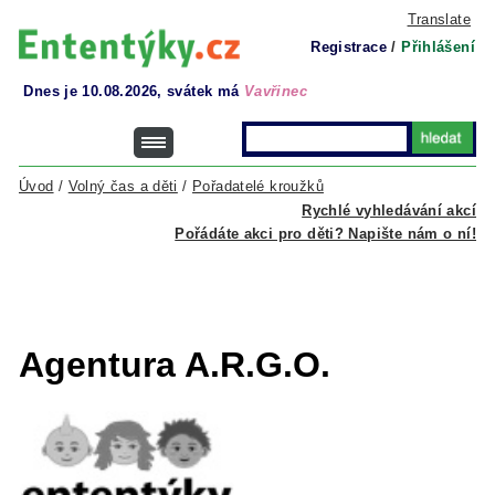
Translate
Registrace
/
Přihlášení
Dnes je 10.08.2026, svátek má
Vavřinec
Úvod
/
Volný čas a děti
/
Pořadatelé kroužků
Rychlé vyhledávání akcí
Pořádáte akci pro děti? Napište nám o ní!
Agentura A.R.G.O.