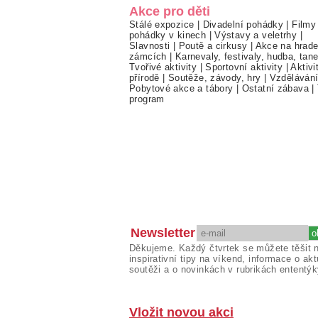
Akce pro děti
Stálé expozice
|
Divadelní pohádky
|
Filmy
pohádky v kinech
|
Výstavy a veletrhy
|
Slavnosti
|
Poutě a cirkusy
|
Akce na hrade
zámcích
|
Karnevaly, festivaly, hudba, tan
Tvořivé aktivity
|
Sportovní aktivity
|
Aktivi
přírodě
|
Soutěže, závody, hry
|
Vzděláván
Pobytové akce a tábory
|
Ostatní zábava
|
program
Newsletter
Děkujeme. Každý čtvrtek se můžete těšit 
inspirativní tipy na víkend, informace o akt
soutěži a o novinkách v rubrikách ententýk
Vložit novou akci