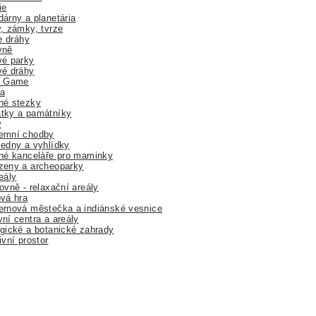
ie
árny a planetária
, zámky, tvrze
ne dráhy
yně
vé parky
vé dráhy
r Game
a
né stezky
tky a památníky
y
emní chodby
edny a vyhlídky
né kanceláře pro maminky
zeny a archeoparky
eály
ovně - relaxační areály
vá hra
rnová městečka a indiánské vesnice
ní centra a areály
gické a botanické zahrady
ivní prostor