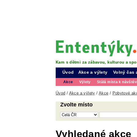
Kam s dětmi za zábavou, kulturou a spo
Úvod
Akce a výlety
Volný čas 
Akce
Výlety
Stálá místa k návště
Úvod
/
Akce a výlety
/
Akce
/
Pobytové akc
Zvolte místo
Vyhledané akce