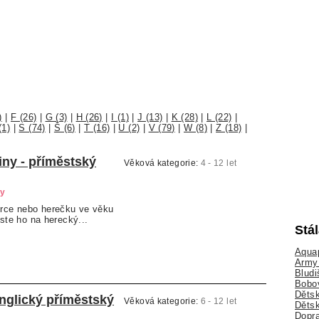
)
|
F (26)
|
G (3)
|
H (26)
|
I (1)
|
J (13)
|
K (28)
|
L (22)
|
(1)
|
S (74)
|
Š (6)
|
T (16)
|
U (2)
|
V (79)
|
W (8)
|
Z (18)
|
ny - příměstský
Věková kategorie:
4 - 12 let
ry
rce nebo herečku ve věku
aste ho na herecký...
Stá
Aquap
Army 
Bludi
Bobo
Dětsk
nglický příměstský
Věková kategorie:
6 - 12 let
Děts
Dopra