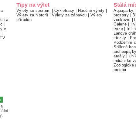
Tipy na výlet
Stálá mí
 a
Výlety se sportem
|
Cyklotrasy
|
Naučné výlety
|
Aquaparky, 
Výlety za historií
|
Výlety za zábavou
|
Výlety
prostory
|
B
ch a
přírodou
venkovní
|
ec
|
Galerie
|
Hv
ty v
tvrze
|
In-li
í
|
Lanové drá
TV
stezky
|
Pa
Podzemní c
Sdílené kan
archeopark
areály
|
Úni
indiánské v
Zoologické 
prostor
na
uální
y.