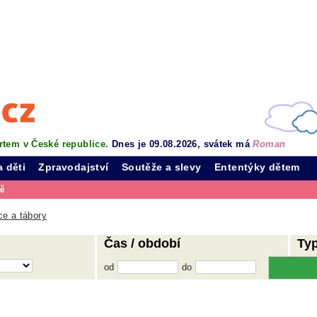
rtem v České republice.
Dnes je 09.08.2026, svátek má
Roman
a děti
Zpravodajství
Soutěže a slevy
Ententýky dětem
vě
e a tábory
Čas / období
Ty
od
do