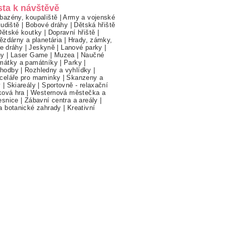
sta k návštěvě
bazény, koupaliště
|
Army a vojenské
ludiště
|
Bobové dráhy
|
Dětská hřiště
Dětské koutky
|
Dopravní hřiště
|
ězdárny a planetária
|
Hrady, zámky,
ne dráhy
|
Jeskyně
|
Lanové parky
|
hy
|
Laser Game
|
Muzea
|
Naučné
mátky a památníky
|
Parky
|
hodby
|
Rozhledny a vyhlídky
|
celáře pro maminky
|
Skanzeny a
y
|
Skiareály
|
Sportovně - relaxační
ková hra
|
Westernová městečka a
esnice
|
Zábavní centra a areály
|
a botanické zahrady
|
Kreativní