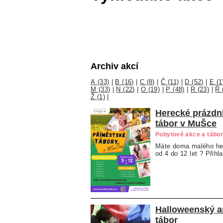
Archiv akcí
A (33)
|
B (16)
|
C (8)
|
Č (11)
|
D (52)
|
E (1
M (33)
|
N (22)
|
O (19)
|
P (48)
|
R (23)
|
Ř 
Ž (1)
|
Herecké prázdni
tábor v MuŠce
Pobytové akce a tábo
Máte doma malého he
od 4 do 12 let ? Přihl
Halloweenský a
tábor