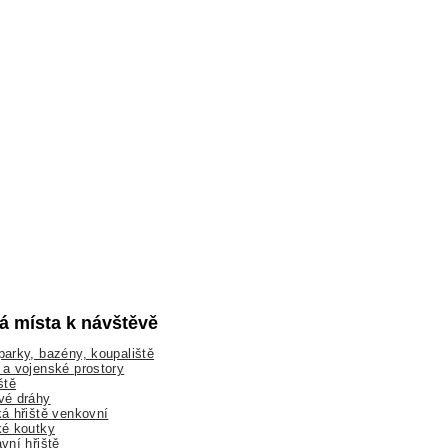
lá místa k návštěvě
arky, bazény, koupaliště
a vojenské prostory
ště
vé dráhy
á hřiště venkovní
ké koutky
vní hřiště