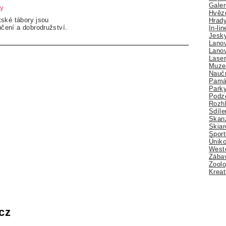
Galer
ry
Hvězd
ské tábory jsou
Hrady
ení a dobrodružství.
In-li
Jesk
Lano
Lano
Lase
Muze
Nauč
Pamá
Park
Podz
Rozhl
Sdíle
Skan
Skiar
Sport
Úniko
Weste
Zábav
Zoolo
Kreat
cz