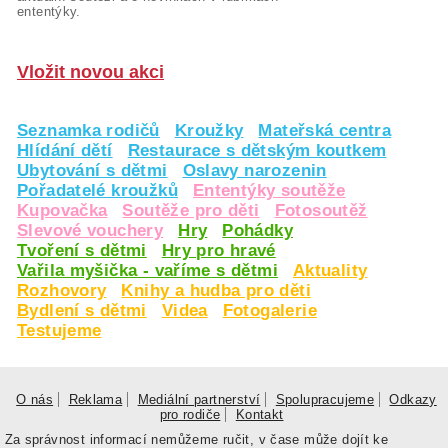
ententýky.
Vložit novou akci
Seznamka rodičů
Kroužky
Mateřská centra
Hlídání dětí
Restaurace s dětským koutkem
Ubytování s dětmi
Oslavy narozenin
Pořadatelé kroužků
Ententýky soutěže
Kupovačka
Soutěže pro děti
Fotosoutěž
Slevové vouchery
Hry
Pohádky
Tvoření s dětmi
Hry pro hravé
Vařila myšička - vaříme s dětmi
Aktuality
Rozhovory
Knihy a hudba pro děti
Bydlení s dětmi
Videa
Fotogalerie
Testujeme
O nás
Reklama
Mediální partnerství
Spolupracujeme
Odkazy
pro rodiče
Kontakt
Za správnost informací nemůžeme ručit, v čase může dojít ke