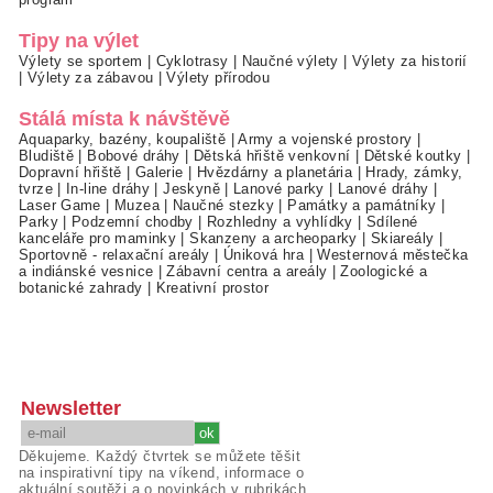
Tipy na výlet
Výlety se sportem
|
Cyklotrasy
|
Naučné výlety
|
Výlety za historií
|
Výlety za zábavou
|
Výlety přírodou
Stálá místa k návštěvě
Aquaparky, bazény, koupaliště
|
Army a vojenské prostory
|
Bludiště
|
Bobové dráhy
|
Dětská hřiště venkovní
|
Dětské koutky
|
Dopravní hřiště
|
Galerie
|
Hvězdárny a planetária
|
Hrady, zámky,
tvrze
|
In-line dráhy
|
Jeskyně
|
Lanové parky
|
Lanové dráhy
|
Laser Game
|
Muzea
|
Naučné stezky
|
Památky a památníky
|
Parky
|
Podzemní chodby
|
Rozhledny a vyhlídky
|
Sdílené
kanceláře pro maminky
|
Skanzeny a archeoparky
|
Skiareály
|
Sportovně - relaxační areály
|
Úniková hra
|
Westernová městečka
a indiánské vesnice
|
Zábavní centra a areály
|
Zoologické a
botanické zahrady
|
Kreativní prostor
Newsletter
Děkujeme. Každý čtvrtek se můžete těšit
na inspirativní tipy na víkend, informace o
aktuální soutěži a o novinkách v rubrikách