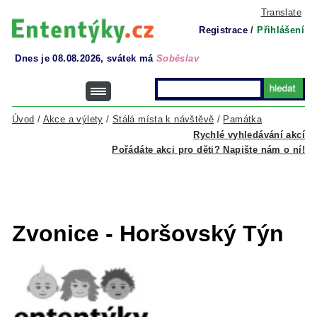
Translate
Registrace
/
Přihlášení
Dnes je 08.08.2026, svátek má
Soběslav
Úvod
/
Akce a výlety
/
Stálá místa k návštěvě
/
Památka
Rychlé vyhledávání akcí
Pořádáte akci pro děti? Napište nám o ní!
Zvonice - Horšovský Týn