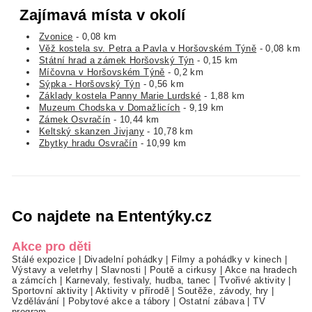
Zajímavá místa v okolí
Zvonice
- 0,08 km
Věž kostela sv. Petra a Pavla v Horšovském Týně
- 0,08 km
Státní hrad a zámek Horšovský Týn
- 0,15 km
Míčovna v Horšovském Týně
- 0,2 km
Sýpka - Horšovský Týn
- 0,56 km
Základy kostela Panny Marie Lurdské
- 1,88 km
Muzeum Chodska v Domažlicích
- 9,19 km
Zámek Osvračín
- 10,44 km
Keltský skanzen Jivjany
- 10,78 km
Zbytky hradu Osvračín
- 10,99 km
Co najdete na Ententýky.cz
Akce pro děti
Stálé expozice
|
Divadelní pohádky
|
Filmy a pohádky v kinech
|
Výstavy a veletrhy
|
Slavnosti
|
Poutě a cirkusy
|
Akce na hradech
a zámcích
|
Karnevaly, festivaly, hudba, tanec
|
Tvořivé aktivity
|
Sportovní aktivity
|
Aktivity v přírodě
|
Soutěže, závody, hry
|
Vzdělávání
|
Pobytové akce a tábory
|
Ostatní zábava
|
TV
program