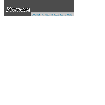
Leaflet
|
© Seznam.cz a.s. a další