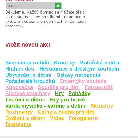
Děkujeme. Každý čtvrtek se můžete těšit
na inspirativní tipy na víkend, informace o
aktuální soutěži a o novinkách v rubrikách
ententýky.
Vložit novou akci
Seznamka rodičů
Kroužky
Mateřská centra
Hlídání dětí
Restaurace s dětským koutkem
Ubytování s dětmi
Oslavy narozenin
Pořadatelé kroužků
Ententýky soutěže
Kupovačka
Soutěže pro děti
Fotosoutěž
Slevové vouchery
Hry
Pohádky
Tvoření s dětmi
Hry pro hravé
Vařila myšička - vaříme s dětmi
Aktuality
Rozhovory
Knihy a hudba pro děti
Bydlení s dětmi
Videa
Fotogalerie
Testujeme