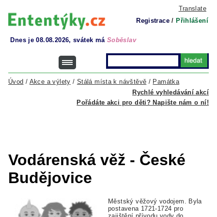
Translate
Registrace
/
Přihlášení
Dnes je 08.08.2026, svátek má
Soběslav
Úvod
/
Akce a výlety
/
Stálá místa k návštěvě
/
Památka
Rychlé vyhledávání akcí
Pořádáte akci pro děti? Napište nám o ní!
Vodárenská věž - České
Budějovice
Městský věžový vodojem. Byla
postavena 1721-1724 pro
zajištění přívodu vody do