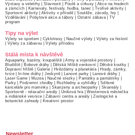
Výstavy a veletrhy
|
Slavnosti
|
Poutě a cirkusy
|
Akce na hradech
a zámcích
|
Karnevaly, festivaly, hudba, tanec
|
Tvořivé aktivity
|
Sportovní aktivity
|
Aktivity v přírodě
|
Soutěže, závody, hry
|
Vzdělávání
|
Pobytové akce a tábory
|
Ostatní zábava
|
TV
program
Tipy na výlet
Výlety se sportem
|
Cyklotrasy
|
Naučné výlety
|
Výlety za historií
|
Výlety za zábavou
|
Výlety přírodou
Stálá místa k návštěvě
Aquaparky, bazény, koupaliště
|
Army a vojenské prostory
|
Bludiště
|
Bobové dráhy
|
Dětská hřiště venkovní
|
Dětské koutky
|
Dopravní hřiště
|
Galerie
|
Hvězdárny a planetária
|
Hrady, zámky,
tvrze
|
In-line dráhy
|
Jeskyně
|
Lanové parky
|
Lanové dráhy
|
Laser Game
|
Muzea
|
Naučné stezky
|
Památky a památníky
|
Parky
|
Podzemní chodby
|
Rozhledny a vyhlídky
|
Sdílené
kanceláře pro maminky
|
Skanzeny a archeoparky
|
Skiareály
|
Sportovně - relaxační areály
|
Úniková hra
|
Westernová městečka
a indiánské vesnice
|
Zábavní centra a areály
|
Zoologické a
botanické zahrady
|
Kreativní prostor
Newsletter