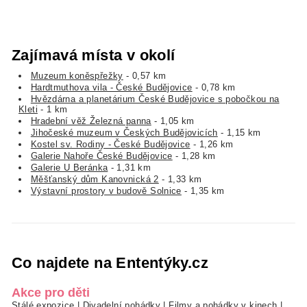
Zajímavá místa v okolí
Muzeum koněspřežky
- 0,57 km
Hardtmuthova vila - České Budějovice
- 0,78 km
Hvězdárna a planetárium České Budějovice s pobočkou na
Kleti
- 1 km
Hradební věž Železná panna
- 1,05 km
Jihočeské muzeum v Českých Budějovicích
- 1,15 km
Kostel sv. Rodiny - České Budějovice
- 1,26 km
Galerie Nahoře České Budějovice
- 1,28 km
Galerie U Beránka
- 1,31 km
Měšťanský dům Kanovnická 2
- 1,33 km
Výstavní prostory v budově Solnice
- 1,35 km
Co najdete na Ententýky.cz
Akce pro děti
Stálé expozice
|
Divadelní pohádky
|
Filmy a pohádky v kinech
|