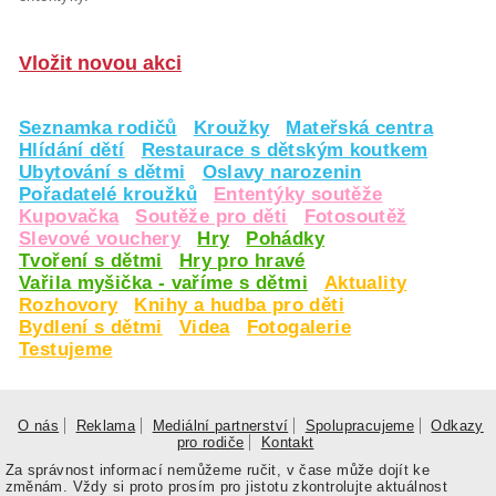
Vložit novou akci
Seznamka rodičů
Kroužky
Mateřská centra
Hlídání dětí
Restaurace s dětským koutkem
Ubytování s dětmi
Oslavy narozenin
Pořadatelé kroužků
Ententýky soutěže
Kupovačka
Soutěže pro děti
Fotosoutěž
Slevové vouchery
Hry
Pohádky
Tvoření s dětmi
Hry pro hravé
Vařila myšička - vaříme s dětmi
Aktuality
Rozhovory
Knihy a hudba pro děti
Bydlení s dětmi
Videa
Fotogalerie
Testujeme
O nás
Reklama
Mediální partnerství
Spolupracujeme
Odkazy
pro rodiče
Kontakt
Za správnost informací nemůžeme ručit, v čase může dojít ke
změnám. Vždy si proto prosím pro jistotu zkontrolujte aktuálnost