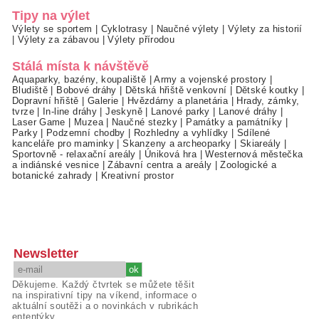
Tipy na výlet
Výlety se sportem
|
Cyklotrasy
|
Naučné výlety
|
Výlety za historií
|
Výlety za zábavou
|
Výlety přírodou
Stálá místa k návštěvě
Aquaparky, bazény, koupaliště
|
Army a vojenské prostory
|
Bludiště
|
Bobové dráhy
|
Dětská hřiště venkovní
|
Dětské koutky
|
Dopravní hřiště
|
Galerie
|
Hvězdárny a planetária
|
Hrady, zámky,
tvrze
|
In-line dráhy
|
Jeskyně
|
Lanové parky
|
Lanové dráhy
|
Laser Game
|
Muzea
|
Naučné stezky
|
Památky a památníky
|
Parky
|
Podzemní chodby
|
Rozhledny a vyhlídky
|
Sdílené
kanceláře pro maminky
|
Skanzeny a archeoparky
|
Skiareály
|
Sportovně - relaxační areály
|
Úniková hra
|
Westernová městečka
a indiánské vesnice
|
Zábavní centra a areály
|
Zoologické a
botanické zahrady
|
Kreativní prostor
Newsletter
Děkujeme. Každý čtvrtek se můžete těšit
na inspirativní tipy na víkend, informace o
aktuální soutěži a o novinkách v rubrikách
ententýky.