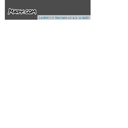
Leaflet
|
© Seznam.cz a.s. a další