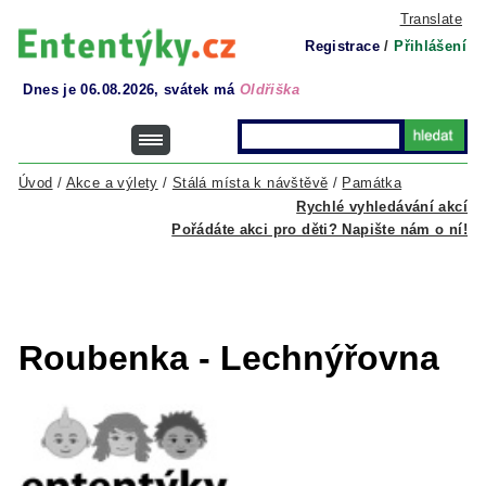
Translate
Registrace
/
Přihlášení
Dnes je 06.08.2026, svátek má
Oldřiška
Úvod
/
Akce a výlety
/
Stálá místa k návštěvě
/
Památka
Rychlé vyhledávání akcí
Pořádáte akci pro děti? Napište nám o ní!
Roubenka - Lechnýřovna