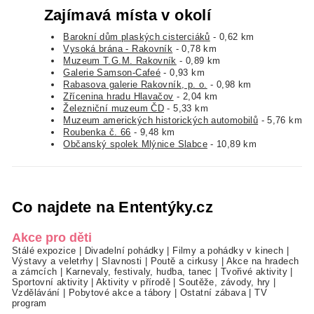
Zajímavá místa v okolí
Barokní dům plaských cisterciáků
- 0,62 km
Vysoká brána - Rakovník
- 0,78 km
Muzeum T.G.M. Rakovník
- 0,89 km
Galerie Samson-Cafeé
- 0,93 km
Rabasova galerie Rakovník, p. o.
- 0,98 km
Zřícenina hradu Hlavačov
- 2,04 km
Železniční muzeum ČD
- 5,33 km
Muzeum amerických historických automobilů
- 5,76 km
Roubenka č. 66
- 9,48 km
Občanský spolek Mlýnice Slabce
- 10,89 km
Co najdete na Ententýky.cz
Akce pro děti
Stálé expozice
|
Divadelní pohádky
|
Filmy a pohádky v kinech
|
Výstavy a veletrhy
|
Slavnosti
|
Poutě a cirkusy
|
Akce na hradech
a zámcích
|
Karnevaly, festivaly, hudba, tanec
|
Tvořivé aktivity
|
Sportovní aktivity
|
Aktivity v přírodě
|
Soutěže, závody, hry
|
Vzdělávání
|
Pobytové akce a tábory
|
Ostatní zábava
|
TV
program