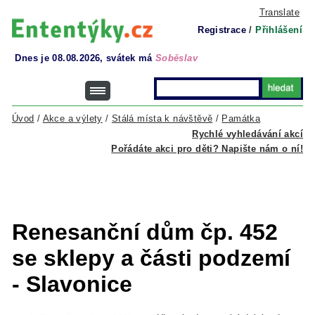
Translate
Registrace
/
Přihlášení
Dnes je 08.08.2026, svátek má
Soběslav
Úvod
/
Akce a výlety
/
Stálá místa k návštěvě
/
Památka
Rychlé vyhledávání akcí
Pořádáte akci pro děti? Napište nám o ní!
Renesanční dům čp. 452
se sklepy a části podzemí
- Slavonice