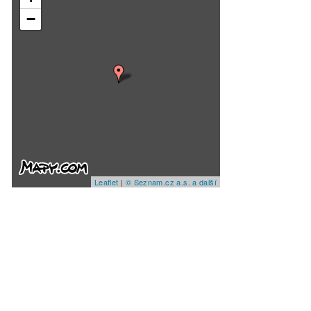
−
Leaflet
|
© Seznam.cz a.s. a další