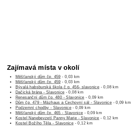
Zajímavá místa v okolí
Měšťanský dům čp. 459
- 0,03 km
Měšťanský dům čp. 459
- 0,03 km
Bývalá habsburská škola č.p. 456- slavonice
- 0,08 km
Dačická brána - Slavonice
- 0,08 km
Renesanční dům čp. 480 - Slavonice
- 0,09 km
Dům čp. 479 - Mázhaus a Cechovní sál - Slavonice
- 0,09 km
Podzemní chodby - Slavonice
- 0,09 km
Měšťanský dům čp. 465 - Slavonice
- 0,09 km
Kostel Nanebevzetí Panny Marie - Slavonice
- 0,12 km
Kostel Božího Těla - Slavonice
- 0,12 km