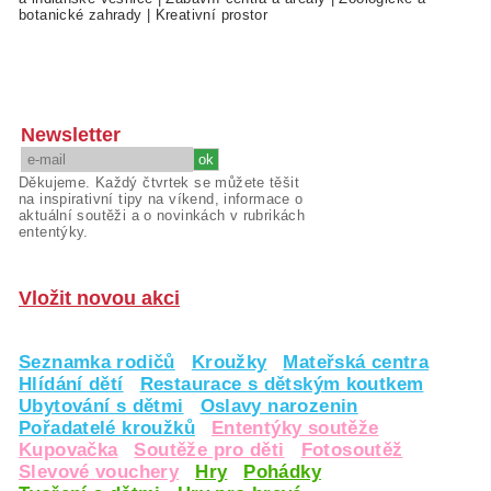
botanické zahrady
|
Kreativní prostor
Newsletter
Děkujeme. Každý čtvrtek se můžete těšit
na inspirativní tipy na víkend, informace o
aktuální soutěži a o novinkách v rubrikách
ententýky.
Vložit novou akci
Seznamka rodičů
Kroužky
Mateřská centra
Hlídání dětí
Restaurace s dětským koutkem
Ubytování s dětmi
Oslavy narozenin
Pořadatelé kroužků
Ententýky soutěže
Kupovačka
Soutěže pro děti
Fotosoutěž
Slevové vouchery
Hry
Pohádky