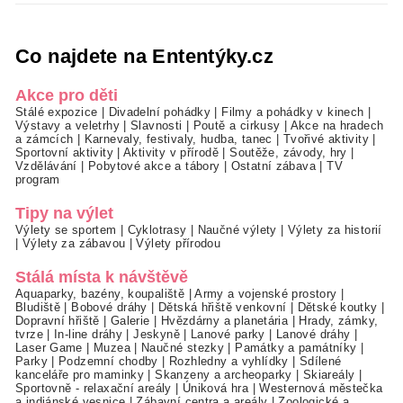
Co najdete na Ententýky.cz
Akce pro děti
Stálé expozice
|
Divadelní pohádky
|
Filmy a pohádky v kinech
|
Výstavy a veletrhy
|
Slavnosti
|
Poutě a cirkusy
|
Akce na hradech
a zámcích
|
Karnevaly, festivaly, hudba, tanec
|
Tvořivé aktivity
|
Sportovní aktivity
|
Aktivity v přírodě
|
Soutěže, závody, hry
|
Vzdělávání
|
Pobytové akce a tábory
|
Ostatní zábava
|
TV
program
Tipy na výlet
Výlety se sportem
|
Cyklotrasy
|
Naučné výlety
|
Výlety za historií
|
Výlety za zábavou
|
Výlety přírodou
Stálá místa k návštěvě
Aquaparky, bazény, koupaliště
|
Army a vojenské prostory
|
Bludiště
|
Bobové dráhy
|
Dětská hřiště venkovní
|
Dětské koutky
|
Dopravní hřiště
|
Galerie
|
Hvězdárny a planetária
|
Hrady, zámky,
tvrze
|
In-line dráhy
|
Jeskyně
|
Lanové parky
|
Lanové dráhy
|
Laser Game
|
Muzea
|
Naučné stezky
|
Památky a památníky
|
Parky
|
Podzemní chodby
|
Rozhledny a vyhlídky
|
Sdílené
kanceláře pro maminky
|
Skanzeny a archeoparky
|
Skiareály
|
Sportovně - relaxační areály
|
Úniková hra
|
Westernová městečka
a indiánské vesnice
|
Zábavní centra a areály
|
Zoologické a