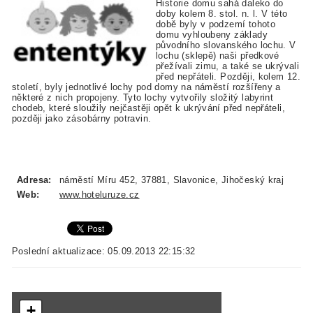
Historie domu sahá daleko do
doby kolem 8. stol. n. l. V této
době byly v podzemí tohoto
domu vyhloubeny základy
původního slovanského lochu. V
lochu (sklepě) naši předkové
přežívali zimu, a také se ukrývali
před nepřáteli. Později, kolem 12.
století, byly jednotlivé lochy pod domy na náměstí rozšířeny a
některé z nich propojeny. Tyto lochy vytvořily složitý labyrint
chodeb, které sloužily nejčastěji opět k ukrývání před nepřáteli,
později jako zásobárny potravin.
Adresa:
náměstí Míru 452, 37881, Slavonice, Jihočeský kraj
Web:
www.hoteluruze.cz
Poslední aktualizace: 05.09.2013 22:15:32
+