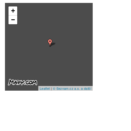
+
−
Leaflet
|
© Seznam.cz a.s. a další