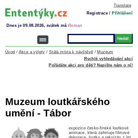
Translate
Registrace
/
Přihlášení
Dnes je 09.08.2026, svátek má
Roman
Úvod
/
Akce a výlety
/
Stálá místa k návštěvě
/
Muzeum
Rychlé vyhledávání akcí
Pořádáte akci pro děti? Napište nám o ní!
Muzeum loutkářského
umění - Tábor
expozice česko-finské loutkové
animace, která zahrnuje filmové
dekorace, loutky a rekvizity z let