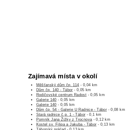
Zajímavá místa v okolí
Měšťanský dům čp. 114
- 0,04 km
Dům čp. 140 - Tábor
- 0,05 km
Rodičovské centrum Radost
- 0,05 km
Galerie 140
- 0,05 km
Galerie 140
- 0,05 km
Dům čp. 54 - Galerie U Radnice - Tábor
- 0,08 km
Stará radnice č.p. 1 - Tábor
- 0,1 km
Pomník Jana Žižky z Trocnova
- 0,12 km
Kostel sv. Filipa a Jakuba - Tábor
- 0,13 km
Táborský poklad
- 0,13 km