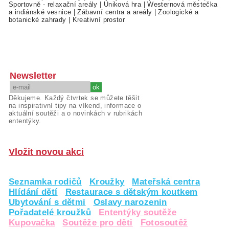
Sportovně - relaxační areály
|
Úniková hra
|
Westernová městečka
a indiánské vesnice
|
Zábavní centra a areály
|
Zoologické a
botanické zahrady
|
Kreativní prostor
Newsletter
Děkujeme. Každý čtvrtek se můžete těšit
na inspirativní tipy na víkend, informace o
aktuální soutěži a o novinkách v rubrikách
ententýky.
Vložit novou akci
Seznamka rodičů
Kroužky
Mateřská centra
Hlídání dětí
Restaurace s dětským koutkem
Ubytování s dětmi
Oslavy narozenin
Pořadatelé kroužků
Ententýky soutěže
Kupovačka
Soutěže pro děti
Fotosoutěž