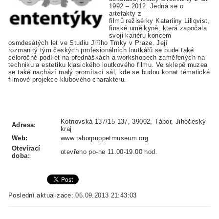
1992 – 2012. Jedná se o
artefakty z
filmů režisérky Katariiny Lillqvist,
finské umělkyně, která započala
svoji kariéru koncem
osmdesátých let ve Studiu Jiřího Trnky v Praze. Její
rozmanitý tým českých profesionálních loutkářů se bude také
celoročně podílet na přednáškách a workshopech zaměřených na
techniku a estetiku klasického loutkového filmu. Ve sklepě muzea
se také nachází malý promítací sál, kde se budou konat tématické
filmové projekce klubového charakteru.
Kotnovská 137/15 137, 39002, Tábor, Jihočeský
Adresa:
kraj
Web:
www.taborpuppetmuseum.org
Otevírací
otevřeno po-ne 11.00-19.00 hod.
doba:
Poslední aktualizace: 06.09.2013 21:43:03