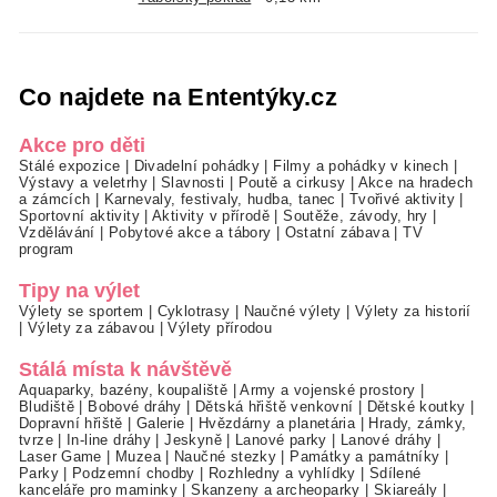
Co najdete na Ententýky.cz
Akce pro děti
Stálé expozice
|
Divadelní pohádky
|
Filmy a pohádky v kinech
|
Výstavy a veletrhy
|
Slavnosti
|
Poutě a cirkusy
|
Akce na hradech
a zámcích
|
Karnevaly, festivaly, hudba, tanec
|
Tvořivé aktivity
|
Sportovní aktivity
|
Aktivity v přírodě
|
Soutěže, závody, hry
|
Vzdělávání
|
Pobytové akce a tábory
|
Ostatní zábava
|
TV
program
Tipy na výlet
Výlety se sportem
|
Cyklotrasy
|
Naučné výlety
|
Výlety za historií
|
Výlety za zábavou
|
Výlety přírodou
Stálá místa k návštěvě
Aquaparky, bazény, koupaliště
|
Army a vojenské prostory
|
Bludiště
|
Bobové dráhy
|
Dětská hřiště venkovní
|
Dětské koutky
|
Dopravní hřiště
|
Galerie
|
Hvězdárny a planetária
|
Hrady, zámky,
tvrze
|
In-line dráhy
|
Jeskyně
|
Lanové parky
|
Lanové dráhy
|
Laser Game
|
Muzea
|
Naučné stezky
|
Památky a památníky
|
Parky
|
Podzemní chodby
|
Rozhledny a vyhlídky
|
Sdílené
kanceláře pro maminky
|
Skanzeny a archeoparky
|
Skiareály
|