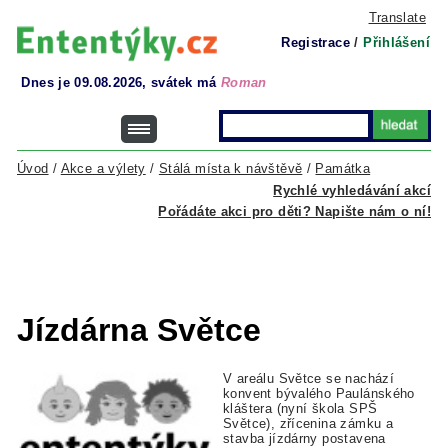
Translate
Registrace
/
Přihlášení
Dnes je 09.08.2026, svátek má
Roman
Úvod
/
Akce a výlety
/
Stálá místa k návštěvě
/
Památka
Rychlé vyhledávání akcí
Pořádáte akci pro děti? Napište nám o ní!
Jízdárna Světce
V areálu Světce se nachází
konvent bývalého Paulánského
kláštera (nyní škola SPŠ
Světce), zřícenina zámku a
stavba jízdárny postavena