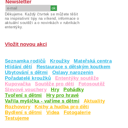
Newsletter
Děkujeme. Každý čtvrtek se můžete těšit
na inspirativní tipy na víkend, informace o
aktuální soutěži a o novinkách v rubrikách
ententýky.
Vložit novou akci
Seznamka rodičů
Kroužky
Mateřská centra
Hlídání dětí
Restaurace s dětským koutkem
Ubytování s dětmi
Oslavy narozenin
Pořadatelé kroužků
Ententýky soutěže
Kupovačka
Soutěže pro děti
Fotosoutěž
Slevové vouchery
Hry
Pohádky
Tvoření s dětmi
Hry pro hravé
Vařila myšička - vaříme s dětmi
Aktuality
Rozhovory
Knihy a hudba pro děti
Bydlení s dětmi
Videa
Fotogalerie
Testujeme