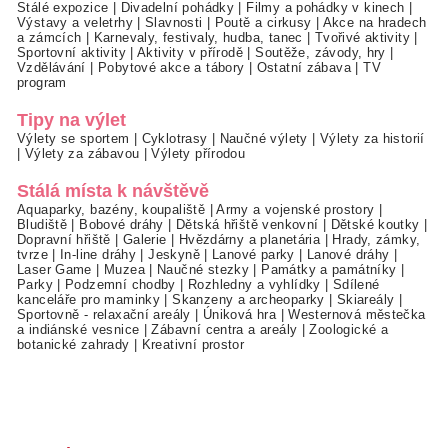
Stálé expozice
|
Divadelní pohádky
|
Filmy a pohádky v kinech
|
Výstavy a veletrhy
|
Slavnosti
|
Poutě a cirkusy
|
Akce na hradech
a zámcích
|
Karnevaly, festivaly, hudba, tanec
|
Tvořivé aktivity
|
Sportovní aktivity
|
Aktivity v přírodě
|
Soutěže, závody, hry
|
Vzdělávání
|
Pobytové akce a tábory
|
Ostatní zábava
|
TV
program
Tipy na výlet
Výlety se sportem
|
Cyklotrasy
|
Naučné výlety
|
Výlety za historií
|
Výlety za zábavou
|
Výlety přírodou
Stálá místa k návštěvě
Aquaparky, bazény, koupaliště
|
Army a vojenské prostory
|
Bludiště
|
Bobové dráhy
|
Dětská hřiště venkovní
|
Dětské koutky
|
Dopravní hřiště
|
Galerie
|
Hvězdárny a planetária
|
Hrady, zámky,
tvrze
|
In-line dráhy
|
Jeskyně
|
Lanové parky
|
Lanové dráhy
|
Laser Game
|
Muzea
|
Naučné stezky
|
Památky a památníky
|
Parky
|
Podzemní chodby
|
Rozhledny a vyhlídky
|
Sdílené
kanceláře pro maminky
|
Skanzeny a archeoparky
|
Skiareály
|
Sportovně - relaxační areály
|
Úniková hra
|
Westernová městečka
a indiánské vesnice
|
Zábavní centra a areály
|
Zoologické a
botanické zahrady
|
Kreativní prostor