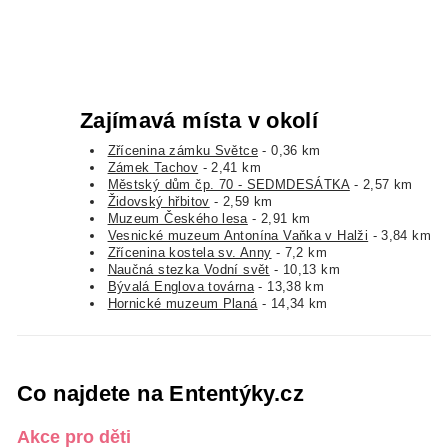
Zajímavá místa v okolí
Zřícenina zámku Světce
- 0,36 km
Zámek Tachov
- 2,41 km
Městský dům čp. 70 - SEDMDESÁTKA
- 2,57 km
Židovský hřbitov
- 2,59 km
Muzeum Českého lesa
- 2,91 km
Vesnické muzeum Antonína Vaňka v Halži
- 3,84 km
Zřícenina kostela sv. Anny
- 7,2 km
Naučná stezka Vodní svět
- 10,13 km
Bývalá Englova továrna
- 13,38 km
Hornické muzeum Planá
- 14,34 km
Co najdete na Ententýky.cz
Akce pro děti