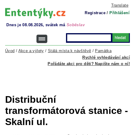
Translate
Registrace
/
Přihlášení
Dnes je 08.08.2026, svátek má
Soběslav
Úvod
/
Akce a výlety
/
Stálá místa k návštěvě
/
Památka
Rychlé vyhledávání akcí
Pořádáte akci pro děti? Napište nám o ní!
Distribuční
transformátorová stanice -
Skalní ul.