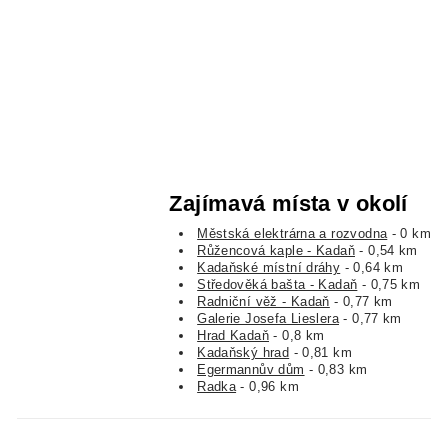
Zajímavá místa v okolí
Městská elektrárna a rozvodna
- 0 km
Růžencová kaple - Kadaň
- 0,54 km
Kadaňské místní dráhy
- 0,64 km
Středověká bašta - Kadaň
- 0,75 km
Radniční věž - Kadaň
- 0,77 km
Galerie Josefa Lieslera
- 0,77 km
Hrad Kadaň
- 0,8 km
Kadaňský hrad
- 0,81 km
Egermannův dům
- 0,83 km
Radka
- 0,96 km