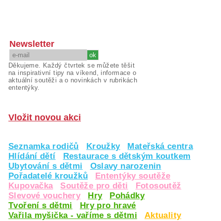
Newsletter
Děkujeme. Každý čtvrtek se můžete těšit
na inspirativní tipy na víkend, informace o
aktuální soutěži a o novinkách v rubrikách
ententýky.
Vložit novou akci
Seznamka rodičů
Kroužky
Mateřská centra
Hlídání dětí
Restaurace s dětským koutkem
Ubytování s dětmi
Oslavy narozenin
Pořadatelé kroužků
Ententýky soutěže
Kupovačka
Soutěže pro děti
Fotosoutěž
Slevové vouchery
Hry
Pohádky
Tvoření s dětmi
Hry pro hravé
Vařila myšička - vaříme s dětmi
Aktuality