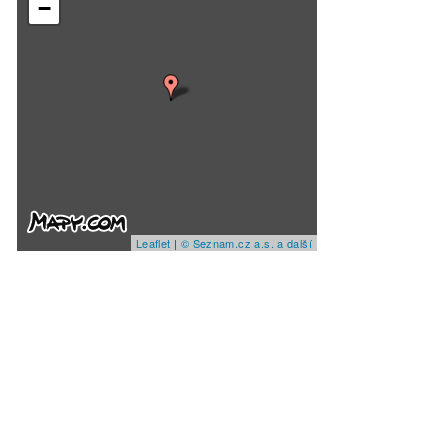
−
Leaflet
|
© Seznam.cz a.s. a další