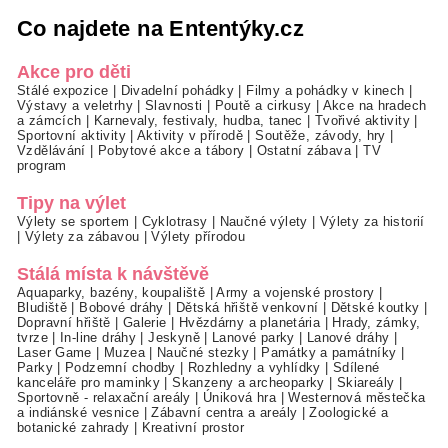
Co najdete na Ententýky.cz
Akce pro děti
Stálé expozice
|
Divadelní pohádky
|
Filmy a pohádky v kinech
|
Výstavy a veletrhy
|
Slavnosti
|
Poutě a cirkusy
|
Akce na hradech
a zámcích
|
Karnevaly, festivaly, hudba, tanec
|
Tvořivé aktivity
|
Sportovní aktivity
|
Aktivity v přírodě
|
Soutěže, závody, hry
|
Vzdělávání
|
Pobytové akce a tábory
|
Ostatní zábava
|
TV
program
Tipy na výlet
Výlety se sportem
|
Cyklotrasy
|
Naučné výlety
|
Výlety za historií
|
Výlety za zábavou
|
Výlety přírodou
Stálá místa k návštěvě
Aquaparky, bazény, koupaliště
|
Army a vojenské prostory
|
Bludiště
|
Bobové dráhy
|
Dětská hřiště venkovní
|
Dětské koutky
|
Dopravní hřiště
|
Galerie
|
Hvězdárny a planetária
|
Hrady, zámky,
tvrze
|
In-line dráhy
|
Jeskyně
|
Lanové parky
|
Lanové dráhy
|
Laser Game
|
Muzea
|
Naučné stezky
|
Památky a památníky
|
Parky
|
Podzemní chodby
|
Rozhledny a vyhlídky
|
Sdílené
kanceláře pro maminky
|
Skanzeny a archeoparky
|
Skiareály
|
Sportovně - relaxační areály
|
Úniková hra
|
Westernová městečka
a indiánské vesnice
|
Zábavní centra a areály
|
Zoologické a
botanické zahrady
|
Kreativní prostor