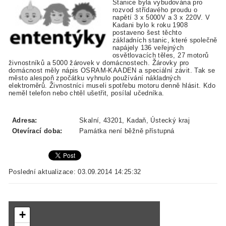
Stanice byla vybudována pro
rozvod střídavého proudu o
napětí 3 x 5000V a 3 x 220V. V
Kadani bylo k roku 1908
postaveno šest těchto
základních stanic, které společně
napájely 136 veřejných
osvětlovacích těles, 27 motorů
živnostníků a 5000 žárovek v domácnostech. Žárovky pro
domácnost měly nápis OSRAM-KAADEN a speciální závit. Tak se
město alespoň zpočátku vyhnulo používání nákladných
elektroměrů. Živnostníci museli spotřebu motoru denně hlásit. Kdo
neměl telefon nebo chtěl ušetřit, posílal učedníka.
Adresa:
Skalní, 43201, Kadaň, Ústecký kraj
Otevírací doba:
Památka není běžně přístupná
Poslední aktualizace: 03.09.2014 14:25:32
+