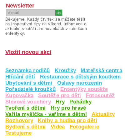
Newsletter
Děkujeme. Každý čtvrtek se můžete těšit
na inspirativní tipy na víkend, informace o
aktuální soutěži a o novinkách v rubrikách
ententýky.
Vložit novou akci
Seznamka rodičů
Kroužky
Mateřská centra
Hlídání dětí
Restaurace s dětským koutkem
Ubytování s dětmi
Oslavy narozenin
Pořadatelé kroužků
Ententýky soutěže
Kupovačka
Soutěže pro děti
Fotosoutěž
Slevové vouchery
Hry
Pohádky
Tvoření s dětmi
Hry pro hravé
Vařila myšička - vaříme s dětmi
Aktuality
Rozhovory
Knihy a hudba pro děti
Bydlení s dětmi
Videa
Fotogalerie
Testujeme