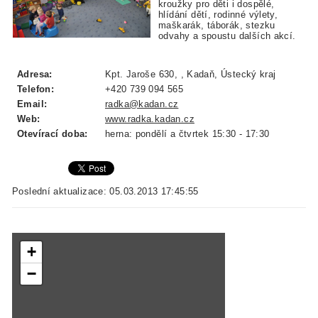
kroužky pro děti i dospělé,
hlídání dětí, rodinné výlety,
maškarák, táborák, stezku
odvahy a spoustu dalších akcí.
Adresa:
Kpt. Jaroše 630, , Kadaň, Ústecký kraj
Telefon:
+420 739 094 565
Email:
radka@kadan.cz
Web:
www.radka.kadan.cz
Otevírací doba:
herna: pondělí a čtvrtek 15:30 - 17:30
Poslední aktualizace: 05.03.2013 17:45:55
+
−