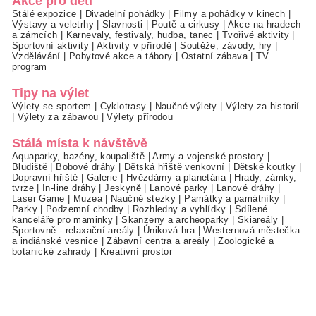
Akce pro děti
Stálé expozice
|
Divadelní pohádky
|
Filmy a pohádky v kinech
|
Výstavy a veletrhy
|
Slavnosti
|
Poutě a cirkusy
|
Akce na hradech
a zámcích
|
Karnevaly, festivaly, hudba, tanec
|
Tvořivé aktivity
|
Sportovní aktivity
|
Aktivity v přírodě
|
Soutěže, závody, hry
|
Vzdělávání
|
Pobytové akce a tábory
|
Ostatní zábava
|
TV
program
Tipy na výlet
Výlety se sportem
|
Cyklotrasy
|
Naučné výlety
|
Výlety za historií
|
Výlety za zábavou
|
Výlety přírodou
Stálá místa k návštěvě
Aquaparky, bazény, koupaliště
|
Army a vojenské prostory
|
Bludiště
|
Bobové dráhy
|
Dětská hřiště venkovní
|
Dětské koutky
|
Dopravní hřiště
|
Galerie
|
Hvězdárny a planetária
|
Hrady, zámky,
tvrze
|
In-line dráhy
|
Jeskyně
|
Lanové parky
|
Lanové dráhy
|
Laser Game
|
Muzea
|
Naučné stezky
|
Památky a památníky
|
Parky
|
Podzemní chodby
|
Rozhledny a vyhlídky
|
Sdílené
kanceláře pro maminky
|
Skanzeny a archeoparky
|
Skiareály
|
Sportovně - relaxační areály
|
Úniková hra
|
Westernová městečka
a indiánské vesnice
|
Zábavní centra a areály
|
Zoologické a
botanické zahrady
|
Kreativní prostor