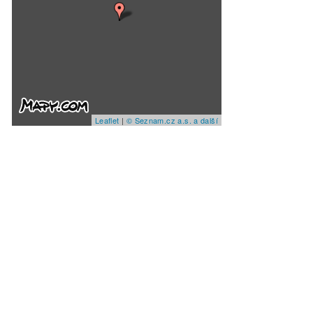
Leaflet
|
© Seznam.cz a.s. a další