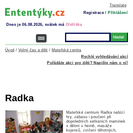
Translate
Registrace
/
Přihlášení
Dnes je 06.08.2026, svátek má
Oldřiška
Úvod
/
Volný čas a děti
/
Mateřská centra
Rychlé vyhledávání akcí
Pořádáte akci pro děti? Napište nám o ní!
Radka
Mateřské centrum Radka nabízí
hry, zábavu i poučení při
dopoledních setkáních maminek
s dětmi v herně, masáže
kojenců, cvičení těhotných,