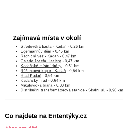
Zajímavá místa v okolí
Středověká bašta - Kadaň
- 0,26 km
Egermannův dům
- 0,45 km
Radniční věž - Kadaň
- 0,47 km
Galerie Josefa Lieslera
- 0,47 km
Kadaňské místní dráhy
- 0,51 km
Růžencová kaple - Kadaň
- 0,54 km
Hrad Kadaň
- 0,64 km
Kadaňský hrad
- 0,64 km
Mikulovická brána
- 0,83 km
Distribuční transformátorová stanice - Skalní ul.
- 0,96 km
Co najdete na Ententýky.cz