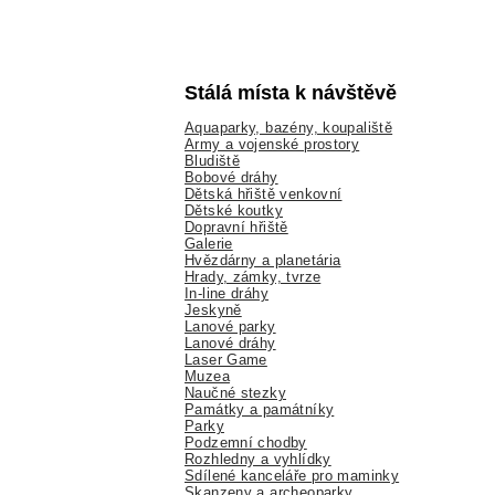
Stálá místa k návštěvě
Aquaparky, bazény, koupaliště
Army a vojenské prostory
Bludiště
Bobové dráhy
Dětská hřiště venkovní
Dětské koutky
Dopravní hřiště
Galerie
Hvězdárny a planetária
Hrady, zámky, tvrze
In-line dráhy
Jeskyně
Lanové parky
Lanové dráhy
Laser Game
Muzea
Naučné stezky
Památky a památníky
Parky
Podzemní chodby
Rozhledny a vyhlídky
Sdílené kanceláře pro maminky
Skanzeny a archeoparky