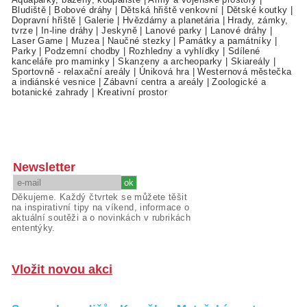
Bludiště
|
Bobové dráhy
|
Dětská hřiště venkovní
|
Dětské koutky
|
Dopravní hřiště
|
Galerie
|
Hvězdárny a planetária
|
Hrady, zámky,
tvrze
|
In-line dráhy
|
Jeskyně
|
Lanové parky
|
Lanové dráhy
|
Laser Game
|
Muzea
|
Naučné stezky
|
Památky a památníky
|
Parky
|
Podzemní chodby
|
Rozhledny a vyhlídky
|
Sdílené
kanceláře pro maminky
|
Skanzeny a archeoparky
|
Skiareály
|
Sportovně - relaxační areály
|
Úniková hra
|
Westernová městečka
a indiánské vesnice
|
Zábavní centra a areály
|
Zoologické a
botanické zahrady
|
Kreativní prostor
Newsletter
Děkujeme. Každý čtvrtek se můžete těšit
na inspirativní tipy na víkend, informace o
aktuální soutěži a o novinkách v rubrikách
ententýky.
Vložit novou akci