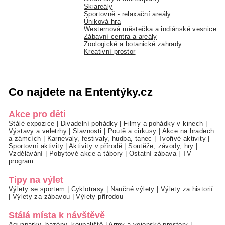
Skiareály
Sportovně - relaxační areály
Úniková hra
Westernová městečka a indiánské vesnice
Zábavní centra a areály
Zoologické a botanické zahrady
Kreativní prostor
Co najdete na Ententýky.cz
Akce pro děti
Stálé expozice
|
Divadelní pohádky
|
Filmy a pohádky v kinech
|
Výstavy a veletrhy
|
Slavnosti
|
Poutě a cirkusy
|
Akce na hradech
a zámcích
|
Karnevaly, festivaly, hudba, tanec
|
Tvořivé aktivity
|
Sportovní aktivity
|
Aktivity v přírodě
|
Soutěže, závody, hry
|
Vzdělávání
|
Pobytové akce a tábory
|
Ostatní zábava
|
TV
program
Tipy na výlet
Výlety se sportem
|
Cyklotrasy
|
Naučné výlety
|
Výlety za historií
|
Výlety za zábavou
|
Výlety přírodou
Stálá místa k návštěvě
Aquaparky, bazény, koupaliště
|
Army a vojenské prostory
|