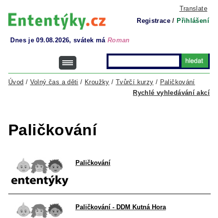
Translate
Registrace
/
Přihlášení
Dnes je 09.08.2026, svátek má
Roman
Úvod
/
Volný čas a děti
/
Kroužky
/
Tvůrčí kurzy
/
Paličkování
Rychlé vyhledávání akcí
Paličkování
Paličkování
Paličkování - DDM Kutná Hora