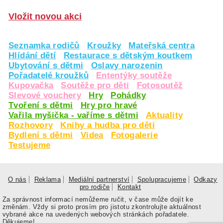
Vložit novou akci
Seznamka rodičů
Kroužky
Mateřská centra
Hlídání dětí
Restaurace s dětským koutkem
Ubytování s dětmi
Oslavy narozenin
Pořadatelé kroužků
Ententýky soutěže
Kupovačka
Soutěže pro děti
Fotosoutěž
Slevové vouchery
Hry
Pohádky
Tvoření s dětmi
Hry pro hravé
Vařila myšička - vaříme s dětmi
Aktuality
Rozhovory
Knihy a hudba pro děti
Bydlení s dětmi
Videa
Fotogalerie
Testujeme
O nás
Reklama
Mediální partnerství
Spolupracujeme
Odkazy
pro rodiče
Kontakt
Za správnost informací nemůžeme ručit, v čase může dojít ke
změnám. Vždy si proto prosím pro jistotu zkontrolujte aktuálnost
vybrané akce na uvedených webových stránkách pořadatele.
Děkujeme!