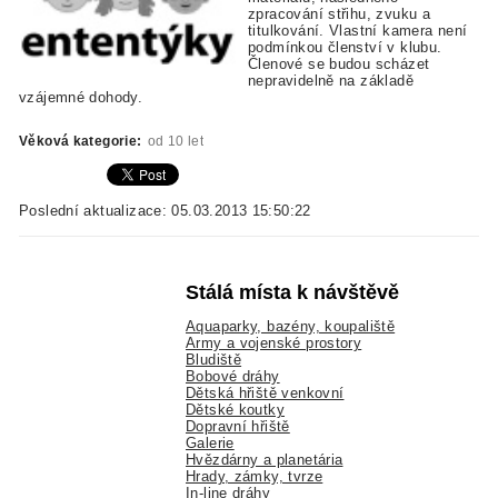
zpracování střihu, zvuku a
titulkování. Vlastní kamera není
podmínkou členství v klubu.
Členové se budou scházet
nepravidelně na základě
vzájemné dohody.
Věková kategorie:
od 10 let
Poslední aktualizace: 05.03.2013 15:50:22
Stálá místa k návštěvě
Aquaparky, bazény, koupaliště
Army a vojenské prostory
Bludiště
Bobové dráhy
Dětská hřiště venkovní
Dětské koutky
Dopravní hřiště
Galerie
Hvězdárny a planetária
Hrady, zámky, tvrze
In-line dráhy