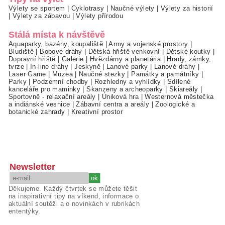
Výlety se sportem
|
Cyklotrasy
|
Naučné výlety
|
Výlety za historií
|
Výlety za zábavou
|
Výlety přírodou
Stálá místa k návštěvě
Aquaparky, bazény, koupaliště
|
Army a vojenské prostory
|
Bludiště
|
Bobové dráhy
|
Dětská hřiště venkovní
|
Dětské koutky
|
Dopravní hřiště
|
Galerie
|
Hvězdárny a planetária
|
Hrady, zámky,
tvrze
|
In-line dráhy
|
Jeskyně
|
Lanové parky
|
Lanové dráhy
|
Laser Game
|
Muzea
|
Naučné stezky
|
Památky a památníky
|
Parky
|
Podzemní chodby
|
Rozhledny a vyhlídky
|
Sdílené
kanceláře pro maminky
|
Skanzeny a archeoparky
|
Skiareály
|
Sportovně - relaxační areály
|
Úniková hra
|
Westernová městečka
a indiánské vesnice
|
Zábavní centra a areály
|
Zoologické a
botanické zahrady
|
Kreativní prostor
Newsletter
Děkujeme. Každý čtvrtek se můžete těšit
na inspirativní tipy na víkend, informace o
aktuální soutěži a o novinkách v rubrikách
ententýky.