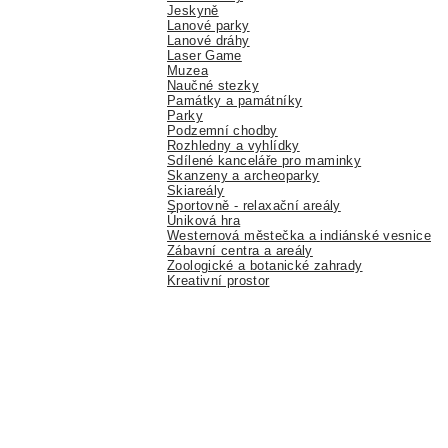
Jeskyně
Lanové parky
Lanové dráhy
Laser Game
Muzea
Naučné stezky
Památky a památníky
Parky
Podzemní chodby
Rozhledny a vyhlídky
Sdílené kanceláře pro maminky
Skanzeny a archeoparky
Skiareály
Sportovně - relaxační areály
Úniková hra
Westernová městečka a indiánské vesnice
Zábavní centra a areály
Zoologické a botanické zahrady
Kreativní prostor