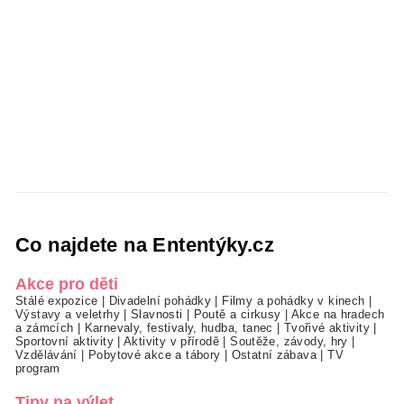
Co najdete na Ententýky.cz
Akce pro děti
Stálé expozice
|
Divadelní pohádky
|
Filmy a pohádky v kinech
|
Výstavy a veletrhy
|
Slavnosti
|
Poutě a cirkusy
|
Akce na hradech
a zámcích
|
Karnevaly, festivaly, hudba, tanec
|
Tvořivé aktivity
|
Sportovní aktivity
|
Aktivity v přírodě
|
Soutěže, závody, hry
|
Vzdělávání
|
Pobytové akce a tábory
|
Ostatní zábava
|
TV
program
Tipy na výlet