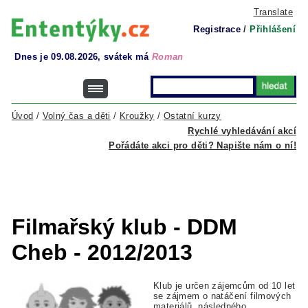
Translate
Registrace
/
Přihlášení
Dnes je 09.08.2026, svátek má
Roman
Úvod
/
Volný čas a děti
/
Kroužky
/
Ostatní kurzy
Rychlé vyhledávání akcí
Pořádáte akci pro děti? Napište nám o ní!
Filmařský klub - DDM
Cheb - 2012/2013
Klub je určen zájemcům od 10 let
se zájmem o natáčení filmových
materiálů, následného