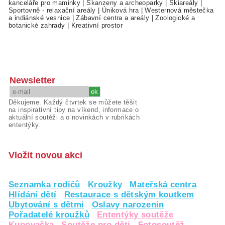
kanceláře pro maminky
|
Skanzeny a archeoparky
|
Skiareály
|
Sportovně - relaxační areály
|
Úniková hra
|
Westernová městečka
a indiánské vesnice
|
Zábavní centra a areály
|
Zoologické a
botanické zahrady
|
Kreativní prostor
Newsletter
Děkujeme. Každý čtvrtek se můžete těšit
na inspirativní tipy na víkend, informace o
aktuální soutěži a o novinkách v rubrikách
ententýky.
Vložit novou akci
Seznamka rodičů
Kroužky
Mateřská centra
Hlídání dětí
Restaurace s dětským koutkem
Ubytování s dětmi
Oslavy narozenin
Pořadatelé kroužků
Ententýky soutěže
Kupovačka
Soutěže pro děti
Fotosoutěž