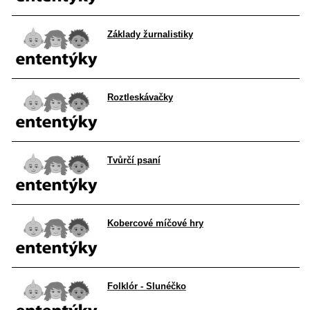
Základy žurnalistiky
Roztleskávačky
Tvůrčí psaní
Kobercové míčové hry
Folklór - Slunéčko