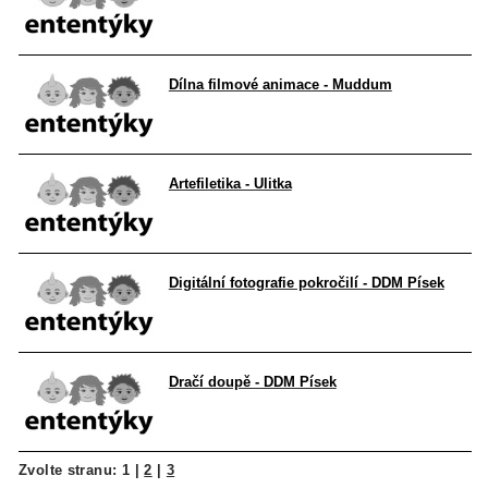
Dílna filmové animace - Muddum
Artefiletika - Ulitka
Digitální fotografie pokročilí - DDM Písek
Dračí doupě - DDM Písek
Zvolte stranu:
1
|
2
|
3