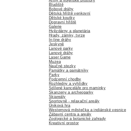
Army a vojenské prostory
Bludiště
Bobové dráhy
Dětská hřiště venkovní
Dětské koutky
Dopravní hřiště
Galerie
Hvězdárny a planetária
Hrady, zámky, tvrze
In-line dráhy
Jeskyně
Lanové parky
Lanové dráhy
Laser Game
Muzea
Naučné stezky
Památky a památníky
Parky
Podzemní chodby
Rozhledny a vyhlídky
Sdílené kanceláře pro maminky
Skanzeny a archeoparky
Skiareály
Sportovně - relaxační areály
Úniková hra
Westernová městečka a indiánské vesnice
Zábavní centra a areály
Zoologické a botanické zahrady
Kreativní prostor