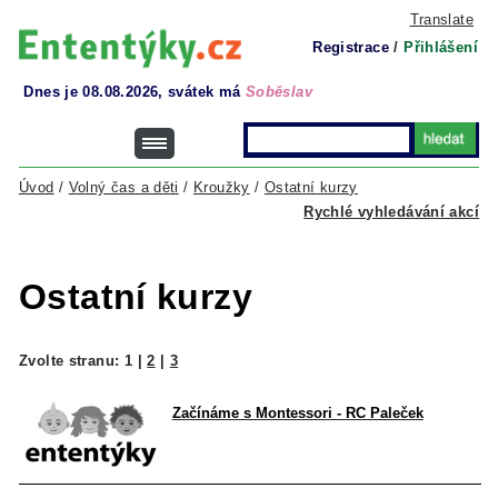
Translate
Registrace
/
Přihlášení
Dnes je 08.08.2026, svátek má
Soběslav
Úvod
/
Volný čas a děti
/
Kroužky
/
Ostatní kurzy
Rychlé vyhledávání akcí
Ostatní kurzy
Zvolte stranu:
1
|
2
|
3
Začínáme s Montessori - RC Paleček