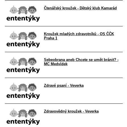
Čtenářský kroužek - Dětský klub Kamarád
Kroužek mladých zdravotníků - OS ČČK
Praha 1
Sebeobrana aneb Chcete se umět bránit? -
MC Medvídek
Zdravé psaní - Veverka
Zdravovědný kroužek - Veverka