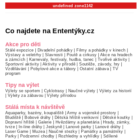
undefined zone1142
Co najdete na Ententýky.cz
Akce pro děti
Stálé expozice
|
Divadelní pohádky
|
Filmy a pohádky v kinech
|
Výstavy a veletrhy
|
Slavnosti
|
Poutě a cirkusy
|
Akce na hradech
a zámcích
|
Karnevaly, festivaly, hudba, tanec
|
Tvořivé aktivity
|
Sportovní aktivity
|
Aktivity v přírodě
|
Soutěže, závody, hry
|
Vzdělávání
|
Pobytové akce a tábory
|
Ostatní zábava
|
TV
program
Tipy na výlet
Výlety se sportem
|
Cyklotrasy
|
Naučné výlety
|
Výlety za historií
|
Výlety za zábavou
|
Výlety přírodou
Stálá místa k návštěvě
Aquaparky, bazény, koupaliště
|
Army a vojenské prostory
|
Bludiště
|
Bobové dráhy
|
Dětská hřiště venkovní
|
Dětské koutky
|
Dopravní hřiště
|
Galerie
|
Hvězdárny a planetária
|
Hrady, zámky,
tvrze
|
In-line dráhy
|
Jeskyně
|
Lanové parky
|
Lanové dráhy
|
Laser Game
|
Muzea
|
Naučné stezky
|
Památky a památníky
|
Parky
|
Podzemní chodby
|
Rozhledny a vyhlídky
|
Sdílené