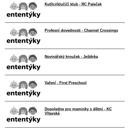
Kutílci/klučičí klub - RC Paleček
Profesní dovednosti - Channel Crossings
Novinářský kroužek - Ještěrka
Vaření - First Preschool
Dopoledne pro maminky s dětmi - KC
Vltavská