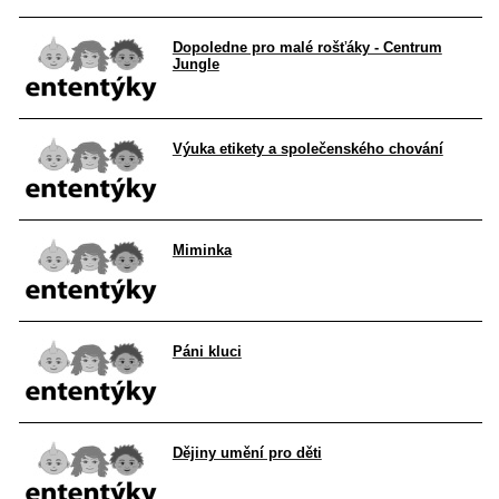
Dopoledne pro malé rošťáky - Centrum
Jungle
Výuka etikety a společenského chování
Miminka
Páni kluci
Dějiny umění pro děti