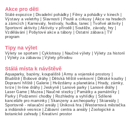
Akce pro děti
Stálé expozice
|
Divadelní pohádky
|
Filmy a pohádky v kinech
|
Výstavy a veletrhy
|
Slavnosti
|
Poutě a cirkusy
|
Akce na hradech
a zámcích
|
Karnevaly, festivaly, hudba, tanec
|
Tvořivé aktivity
|
Sportovní aktivity
|
Aktivity v přírodě
|
Soutěže, závody, hry
|
Vzdělávání
|
Pobytové akce a tábory
|
Ostatní zábava
|
TV
program
Tipy na výlet
Výlety se sportem
|
Cyklotrasy
|
Naučné výlety
|
Výlety za historií
|
Výlety za zábavou
|
Výlety přírodou
Stálá místa k návštěvě
Aquaparky, bazény, koupaliště
|
Army a vojenské prostory
|
Bludiště
|
Bobové dráhy
|
Dětská hřiště venkovní
|
Dětské koutky
|
Dopravní hřiště
|
Galerie
|
Hvězdárny a planetária
|
Hrady, zámky,
tvrze
|
In-line dráhy
|
Jeskyně
|
Lanové parky
|
Lanové dráhy
|
Laser Game
|
Muzea
|
Naučné stezky
|
Památky a památníky
|
Parky
|
Podzemní chodby
|
Rozhledny a vyhlídky
|
Sdílené
kanceláře pro maminky
|
Skanzeny a archeoparky
|
Skiareály
|
Sportovně - relaxační areály
|
Úniková hra
|
Westernová městečka
a indiánské vesnice
|
Zábavní centra a areály
|
Zoologické a
botanické zahrady
|
Kreativní prostor