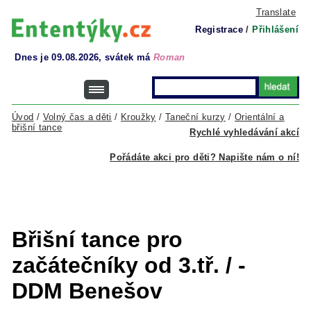
Translate
Registrace
/
Přihlášení
Dnes je 09.08.2026, svátek má
Roman
Úvod
/
Volný čas a děti
/
Kroužky
/
Taneční kurzy
/
Orientální a
břišní tance
Rychlé vyhledávání akcí
Pořádáte akci pro děti? Napište nám o ní!
Břišní tance pro
začátečníky od 3.tř. / -
DDM Benešov