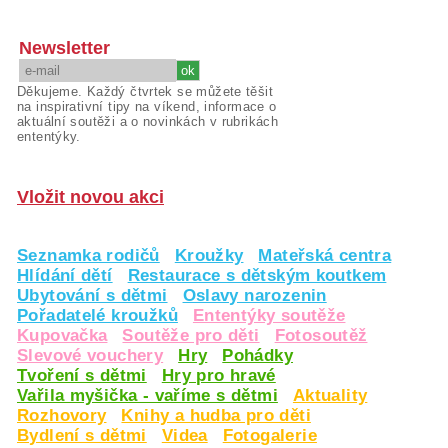
Newsletter
Děkujeme. Každý čtvrtek se můžete těšit
na inspirativní tipy na víkend, informace o
aktuální soutěži a o novinkách v rubrikách
ententýky.
Vložit novou akci
Seznamka rodičů
Kroužky
Mateřská centra
Hlídání dětí
Restaurace s dětským koutkem
Ubytování s dětmi
Oslavy narozenin
Pořadatelé kroužků
Ententýky soutěže
Kupovačka
Soutěže pro děti
Fotosoutěž
Slevové vouchery
Hry
Pohádky
Tvoření s dětmi
Hry pro hravé
Vařila myšička - vaříme s dětmi
Aktuality
Rozhovory
Knihy a hudba pro děti
Bydlení s dětmi
Videa
Fotogalerie