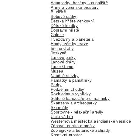
Aquaparky, bazény, koupaliště
Army a vojenské prostory
Bludiště
Bobové dráhy
Dětská hřiště venkovní
Dětské koutky
Dopravní hřiště
Galerie
Hvězdárny a planetária
Hrady, zámky, tvrze
In-line dráhy
Jeskyně
Lanové parky
Lanové dráhy
Laser Game
Muzea
Naučné stezky
Památky a památníky
Parky
Podzemní chodby
Rozhledny a vyhlídky
Sdílené kanceláře pro maminky
Skanzeny a archeoparky
Skiareály
Sportovně - relaxační areály
Úniková hra
Westernová městečka a indiánské vesnice
Zábavní centra a areály
Zoologické a botanické zahrady
Kreativní prostor