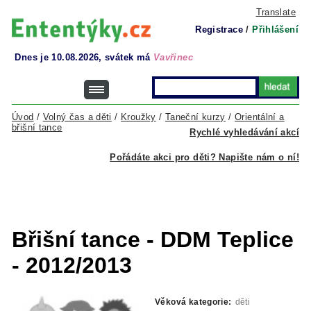
Translate
Registrace
/
Přihlášení
Dnes je 10.08.2026, svátek má
Vavřinec
Úvod
/
Volný čas a děti
/
Kroužky
/
Taneční kurzy
/
Orientální a
břišní tance
Rychlé vyhledávání akcí
Pořádáte akci pro děti? Napište nám o ní!
Břišní tance - DDM Teplice
- 2012/2013
Věková kategorie:
děti