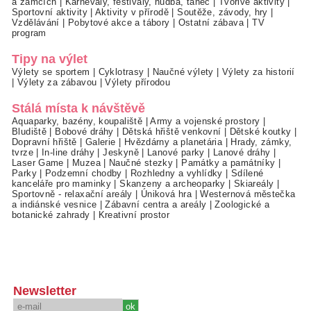
a zámcích
|
Karnevaly, festivaly, hudba, tanec
|
Tvořivé aktivity
|
Sportovní aktivity
|
Aktivity v přírodě
|
Soutěže, závody, hry
|
Vzdělávání
|
Pobytové akce a tábory
|
Ostatní zábava
|
TV
program
Tipy na výlet
Výlety se sportem
|
Cyklotrasy
|
Naučné výlety
|
Výlety za historií
|
Výlety za zábavou
|
Výlety přírodou
Stálá místa k návštěvě
Aquaparky, bazény, koupaliště
|
Army a vojenské prostory
|
Bludiště
|
Bobové dráhy
|
Dětská hřiště venkovní
|
Dětské koutky
|
Dopravní hřiště
|
Galerie
|
Hvězdárny a planetária
|
Hrady, zámky,
tvrze
|
In-line dráhy
|
Jeskyně
|
Lanové parky
|
Lanové dráhy
|
Laser Game
|
Muzea
|
Naučné stezky
|
Památky a památníky
|
Parky
|
Podzemní chodby
|
Rozhledny a vyhlídky
|
Sdílené
kanceláře pro maminky
|
Skanzeny a archeoparky
|
Skiareály
|
Sportovně - relaxační areály
|
Úniková hra
|
Westernová městečka
a indiánské vesnice
|
Zábavní centra a areály
|
Zoologické a
botanické zahrady
|
Kreativní prostor
Newsletter