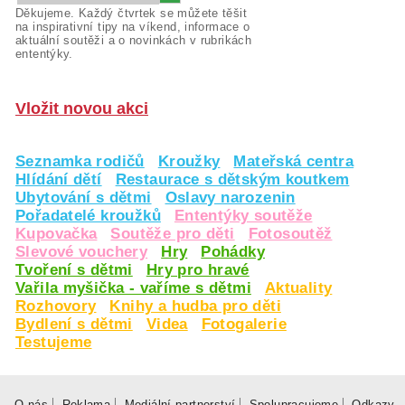
Děkujeme. Každý čtvrtek se můžete těšit
na inspirativní tipy na víkend, informace o
aktuální soutěži a o novinkách v rubrikách
ententýky.
Vložit novou akci
Seznamka rodičů
Kroužky
Mateřská centra
Hlídání dětí
Restaurace s dětským koutkem
Ubytování s dětmi
Oslavy narozenin
Pořadatelé kroužků
Ententýky soutěže
Kupovačka
Soutěže pro děti
Fotosoutěž
Slevové vouchery
Hry
Pohádky
Tvoření s dětmi
Hry pro hravé
Vařila myšička - vaříme s dětmi
Aktuality
Rozhovory
Knihy a hudba pro děti
Bydlení s dětmi
Videa
Fotogalerie
Testujeme
O nás
Reklama
Mediální partnerství
Spolupracujeme
Odkazy