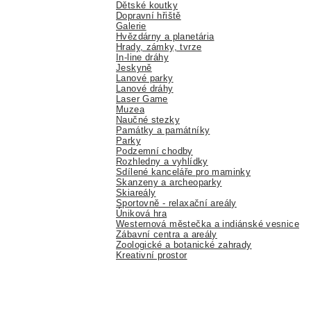
Dětské koutky
Dopravní hřiště
Galerie
Hvězdárny a planetária
Hrady, zámky, tvrze
In-line dráhy
Jeskyně
Lanové parky
Lanové dráhy
Laser Game
Muzea
Naučné stezky
Památky a památníky
Parky
Podzemní chodby
Rozhledny a vyhlídky
Sdílené kanceláře pro maminky
Skanzeny a archeoparky
Skiareály
Sportovně - relaxační areály
Úniková hra
Westernová městečka a indiánské vesnice
Zábavní centra a areály
Zoologické a botanické zahrady
Kreativní prostor