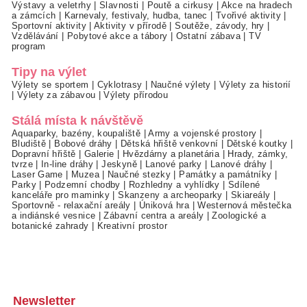
Výstavy a veletrhy
|
Slavnosti
|
Poutě a cirkusy
|
Akce na hradech
a zámcích
|
Karnevaly, festivaly, hudba, tanec
|
Tvořivé aktivity
|
Sportovní aktivity
|
Aktivity v přírodě
|
Soutěže, závody, hry
|
Vzdělávání
|
Pobytové akce a tábory
|
Ostatní zábava
|
TV
program
Tipy na výlet
Výlety se sportem
|
Cyklotrasy
|
Naučné výlety
|
Výlety za historií
|
Výlety za zábavou
|
Výlety přírodou
Stálá místa k návštěvě
Aquaparky, bazény, koupaliště
|
Army a vojenské prostory
|
Bludiště
|
Bobové dráhy
|
Dětská hřiště venkovní
|
Dětské koutky
|
Dopravní hřiště
|
Galerie
|
Hvězdárny a planetária
|
Hrady, zámky,
tvrze
|
In-line dráhy
|
Jeskyně
|
Lanové parky
|
Lanové dráhy
|
Laser Game
|
Muzea
|
Naučné stezky
|
Památky a památníky
|
Parky
|
Podzemní chodby
|
Rozhledny a vyhlídky
|
Sdílené
kanceláře pro maminky
|
Skanzeny a archeoparky
|
Skiareály
|
Sportovně - relaxační areály
|
Úniková hra
|
Westernová městečka
a indiánské vesnice
|
Zábavní centra a areály
|
Zoologické a
botanické zahrady
|
Kreativní prostor
Newsletter