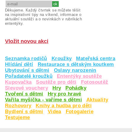
Děkujeme. Každý čtvrtek se můžete těšit
na inspirativní tipy na víkend, informace o
aktuální soutěži a o novinkách v rubrikách
ententýky.
Vložit novou akci
Seznamka rodičů
Kroužky
Mateřská centra
Hlídání dětí
Restaurace s dětským koutkem
Ubytování s dětmi
Oslavy narozenin
Pořadatelé kroužků
Ententýky soutěže
Kupovačka
Soutěže pro děti
Fotosoutěž
Slevové vouchery
Hry
Pohádky
Tvoření s dětmi
Hry pro hravé
Vařila myšička - vaříme s dětmi
Aktuality
Rozhovory
Knihy a hudba pro děti
Bydlení s dětmi
Videa
Fotogalerie
Testujeme