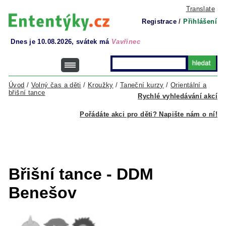
Translate
Registrace
/
Přihlášení
Dnes je 10.08.2026, svátek má
Vavřinec
Úvod
/
Volný čas a děti
/
Kroužky
/
Taneční kurzy
/
Orientální a
břišní tance
Rychlé vyhledávání akcí
Pořádáte akci pro děti? Napište nám o ní!
Břišní tance - DDM
Benešov