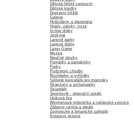
Dětská hřiště venkovní
Dětské koutky
Dopravní hřiště
Galerie
Hvězdárny a planetária
Hrady, zámky, tvrze
In-line dráhy
Jeskyně
Lanové parky
Lanové dráhy
Laser Game
Muzea
Naučné stezky
Památky a památníky
Parky
Podzemní chodby
Rozhledny a vyhlídky
Sdílené kanceláře pro maminky
Skanzeny a archeoparky
Skiareály
Sportovně - relaxační areály
Úniková hra
Westernová městečka a indiánské vesnice
Zábavní centra a areály
Zoologické a botanické zahrady
Kreativní prostor