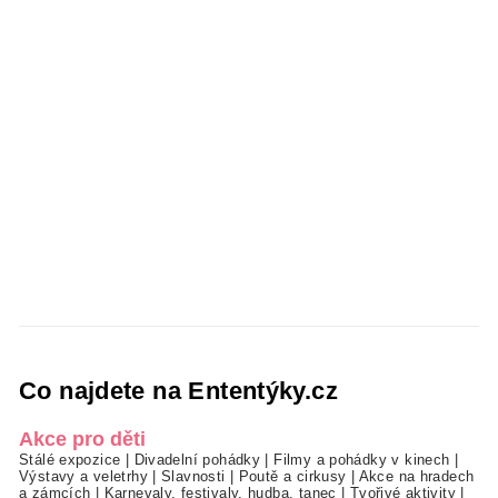
Co najdete na Ententýky.cz
Akce pro děti
Stálé expozice
|
Divadelní pohádky
|
Filmy a pohádky v kinech
|
Výstavy a veletrhy
|
Slavnosti
|
Poutě a cirkusy
|
Akce na hradech
a zámcích
|
Karnevaly, festivaly, hudba, tanec
|
Tvořivé aktivity
|