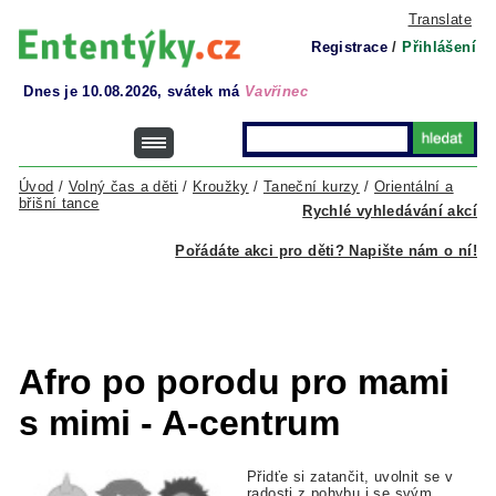
Translate
Registrace
/
Přihlášení
Dnes je 10.08.2026, svátek má
Vavřinec
Úvod
/
Volný čas a děti
/
Kroužky
/
Taneční kurzy
/
Orientální a
břišní tance
Rychlé vyhledávání akcí
Pořádáte akci pro děti? Napište nám o ní!
Afro po porodu pro mami
s mimi - A-centrum
Přidťe si zatančit, uvolnit se v
radosti z pohybu i se svým