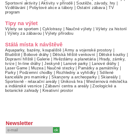
Sportovní aktivity
|
Aktivity v přírodě
|
Soutěže, závody, hry
|
Vzdělávání
|
Pobytové akce a tábory
|
Ostatní zábava
|
TV
program
Tipy na výlet
Výlety se sportem
|
Cyklotrasy
|
Naučné výlety
|
Výlety za historií
|
Výlety za zábavou
|
Výlety přírodou
Stálá místa k návštěvě
Aquaparky, bazény, koupaliště
|
Army a vojenské prostory
|
Bludiště
|
Bobové dráhy
|
Dětská hřiště venkovní
|
Dětské koutky
|
Dopravní hřiště
|
Galerie
|
Hvězdárny a planetária
|
Hrady, zámky,
tvrze
|
In-line dráhy
|
Jeskyně
|
Lanové parky
|
Lanové dráhy
|
Laser Game
|
Muzea
|
Naučné stezky
|
Památky a památníky
|
Parky
|
Podzemní chodby
|
Rozhledny a vyhlídky
|
Sdílené
kanceláře pro maminky
|
Skanzeny a archeoparky
|
Skiareály
|
Sportovně - relaxační areály
|
Úniková hra
|
Westernová městečka
a indiánské vesnice
|
Zábavní centra a areály
|
Zoologické a
botanické zahrady
|
Kreativní prostor
Newsletter