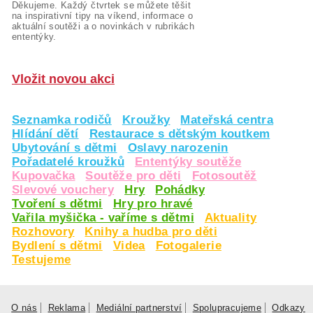
Děkujeme. Každý čtvrtek se můžete těšit
na inspirativní tipy na víkend, informace o
aktuální soutěži a o novinkách v rubrikách
ententýky.
Vložit novou akci
Seznamka rodičů
Kroužky
Mateřská centra
Hlídání dětí
Restaurace s dětským koutkem
Ubytování s dětmi
Oslavy narozenin
Pořadatelé kroužků
Ententýky soutěže
Kupovačka
Soutěže pro děti
Fotosoutěž
Slevové vouchery
Hry
Pohádky
Tvoření s dětmi
Hry pro hravé
Vařila myšička - vaříme s dětmi
Aktuality
Rozhovory
Knihy a hudba pro děti
Bydlení s dětmi
Videa
Fotogalerie
Testujeme
O nás
Reklama
Mediální partnerství
Spolupracujeme
Odkazy