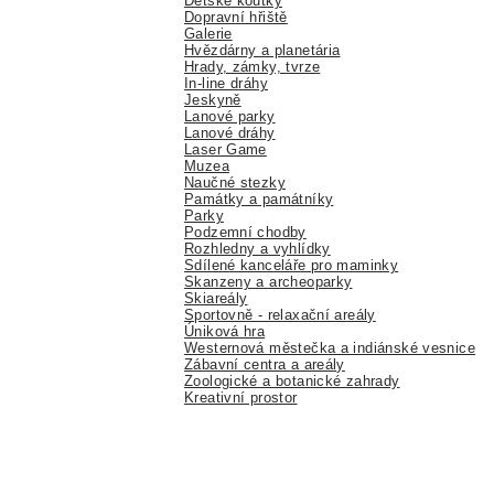
Dětské koutky
Dopravní hřiště
Galerie
Hvězdárny a planetária
Hrady, zámky, tvrze
In-line dráhy
Jeskyně
Lanové parky
Lanové dráhy
Laser Game
Muzea
Naučné stezky
Památky a památníky
Parky
Podzemní chodby
Rozhledny a vyhlídky
Sdílené kanceláře pro maminky
Skanzeny a archeoparky
Skiareály
Sportovně - relaxační areály
Úniková hra
Westernová městečka a indiánské vesnice
Zábavní centra a areály
Zoologické a botanické zahrady
Kreativní prostor