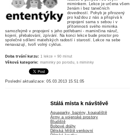
miminkem. Lekce je určena všem
ženám i bez tanečních
dovedností. Pohyb je přirozený
pro každou z nás a přispívá k
propojení sama s sebou i v
přítomnosti svého miminka
samozřejmě v propojení s jeho potřebami - maminčina náruč,
kojení, přebalování, zpívání. Na konci lekce bude prostor pro
společné sdílení mateřských radostí i starostí. Lekce na sebe
nenavazují, tvoří volný cyklus.
Doba trvání kurzu:
1 lekce = 90 minut
Věková kategorie:
maminky po porodu, s miminky
Poslední aktualizace: 05.03.2013 15:51:05
Stálá místa k návštěvě
Aquaparky, bazény, koupaliště
Army a vojenské prostory
Bludiště
Bobové dráhy
Dětská hřiště venkovní