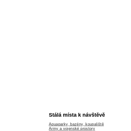
Stálá místa k návštěvě
Aquaparky, bazény, koupaliště
Army a vojenské prostory