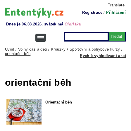
Translate
Registrace
/
Přihlášení
Dnes je 06.08.2026, svátek má
Oldřiška
Úvod
/
Volný čas a děti
/
Kroužky
/
Sportovní a pohybové kurzy
/
orientační běh
Rychlé vyhledávání akcí
orientační běh
Orientační běh