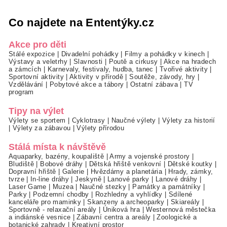
Co najdete na Ententýky.cz
Akce pro děti
Stálé expozice
|
Divadelní pohádky
|
Filmy a pohádky v kinech
|
Výstavy a veletrhy
|
Slavnosti
|
Poutě a cirkusy
|
Akce na hradech
a zámcích
|
Karnevaly, festivaly, hudba, tanec
|
Tvořivé aktivity
|
Sportovní aktivity
|
Aktivity v přírodě
|
Soutěže, závody, hry
|
Vzdělávání
|
Pobytové akce a tábory
|
Ostatní zábava
|
TV
program
Tipy na výlet
Výlety se sportem
|
Cyklotrasy
|
Naučné výlety
|
Výlety za historií
|
Výlety za zábavou
|
Výlety přírodou
Stálá místa k návštěvě
Aquaparky, bazény, koupaliště
|
Army a vojenské prostory
|
Bludiště
|
Bobové dráhy
|
Dětská hřiště venkovní
|
Dětské koutky
|
Dopravní hřiště
|
Galerie
|
Hvězdárny a planetária
|
Hrady, zámky,
tvrze
|
In-line dráhy
|
Jeskyně
|
Lanové parky
|
Lanové dráhy
|
Laser Game
|
Muzea
|
Naučné stezky
|
Památky a památníky
|
Parky
|
Podzemní chodby
|
Rozhledny a vyhlídky
|
Sdílené
kanceláře pro maminky
|
Skanzeny a archeoparky
|
Skiareály
|
Sportovně - relaxační areály
|
Úniková hra
|
Westernová městečka
a indiánské vesnice
|
Zábavní centra a areály
|
Zoologické a
botanické zahrady
|
Kreativní prostor