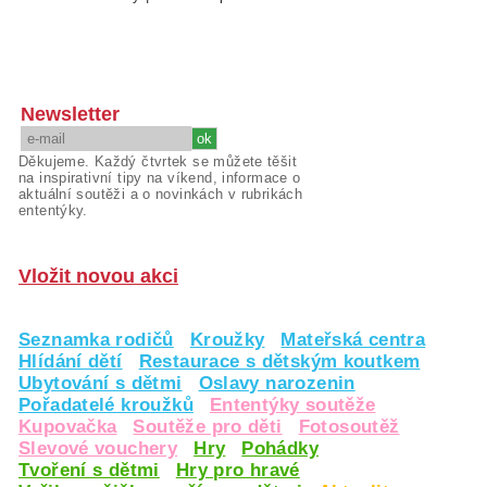
Newsletter
Děkujeme. Každý čtvrtek se můžete těšit
na inspirativní tipy na víkend, informace o
aktuální soutěži a o novinkách v rubrikách
ententýky.
Vložit novou akci
Seznamka rodičů
Kroužky
Mateřská centra
Hlídání dětí
Restaurace s dětským koutkem
Ubytování s dětmi
Oslavy narozenin
Pořadatelé kroužků
Ententýky soutěže
Kupovačka
Soutěže pro děti
Fotosoutěž
Slevové vouchery
Hry
Pohádky
Tvoření s dětmi
Hry pro hravé