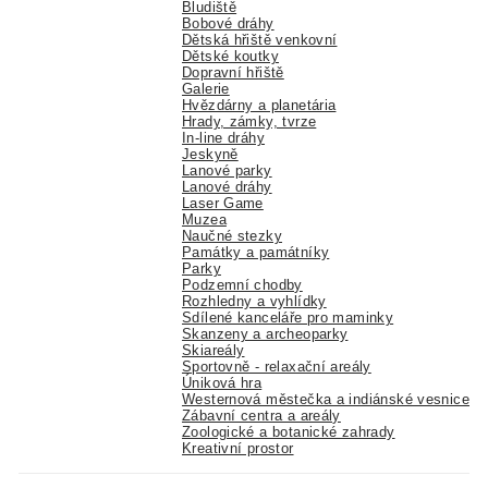
Bludiště
Bobové dráhy
Dětská hřiště venkovní
Dětské koutky
Dopravní hřiště
Galerie
Hvězdárny a planetária
Hrady, zámky, tvrze
In-line dráhy
Jeskyně
Lanové parky
Lanové dráhy
Laser Game
Muzea
Naučné stezky
Památky a památníky
Parky
Podzemní chodby
Rozhledny a vyhlídky
Sdílené kanceláře pro maminky
Skanzeny a archeoparky
Skiareály
Sportovně - relaxační areály
Úniková hra
Westernová městečka a indiánské vesnice
Zábavní centra a areály
Zoologické a botanické zahrady
Kreativní prostor