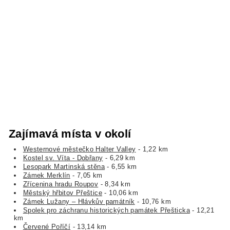
Zajímavá místa v okolí
Westernové městečko Halter Valley
- 1,22 km
Kostel sv. Víta - Dobřany
- 6,29 km
Lesopark Martinská stěna
- 6,55 km
Zámek Merklín
- 7,05 km
Zřícenina hradu Roupov
- 8,34 km
Městský hřbitov Přeštice
- 10,06 km
Zámek Lužany – Hlávkův památník
- 10,76 km
Spolek pro záchranu historických památek Přešticka
- 12,21
km
Červené Poříčí
- 13,14 km