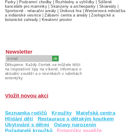
Parky
|
Podzemní chodby
|
Rozhledny a vyhlídky
|
Sdílené
kanceláře pro maminky
|
Skanzeny a archeoparky
|
Skiareály
|
Sportovně - relaxační areály
|
Úniková hra
|
Westernová městečka
a indiánské vesnice
|
Zábavní centra a areály
|
Zoologické a
botanické zahrady
|
Kreativní prostor
Newsletter
Děkujeme. Každý čtvrtek se můžete těšit
na inspirativní tipy na víkend, informace o
aktuální soutěži a o novinkách v rubrikách
ententýky.
Vložit novou akci
Seznamka rodičů
Kroužky
Mateřská centra
Hlídání dětí
Restaurace s dětským koutkem
Ubytování s dětmi
Oslavy narozenin
Pořadatelé kroužků
Ententýky soutěže